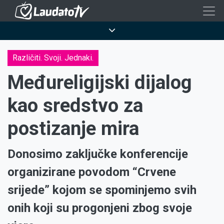
Skoči
na
Breadcrumb
glavni
sadržaj
Različiti. Svoji. Jednaki.
Međureligijski dijalog
kao sredstvo za
postizanje mira
Donosimo zaključke konferencije
organizirane povodom “Crvene
srijede” kojom se spominjemo svih
onih koji su progonjeni zbog svoje