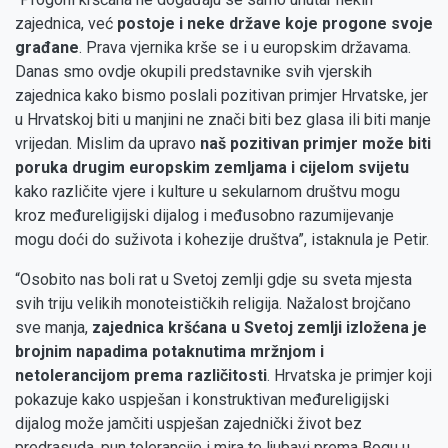
zajednica, već
postoje i neke države koje progone svoje
građane
. Prava vjernika krše se i u europskim državama.
Danas smo ovdje okupili predstavnike svih vjerskih
zajednica kako bismo poslali pozitivan primjer Hrvatske, jer
u Hrvatskoj biti u manjini ne znači biti bez glasa ili biti manje
vrijedan. Mislim da upravo
naš pozitivan primjer može biti
poruka drugim europskim zemljama i cijelom svijetu
kako različite vjere i kulture u sekularnom društvu mogu
kroz međureligijski dijalog i međusobno razumijevanje
mogu doći do suživota i kohezije društva”, istaknula je Petir.
“Osobito nas boli rat u Svetoj zemlji gdje su sveta mjesta
svih triju velikih monoteističkih religija. Nažalost brojčano
sve manja,
zajednica kršćana u Svetoj zemlji izložena je
brojnim napadima potaknutima mržnjom i
netolerancijom prema različitosti
. Hrvatska je primjer koji
pokazuje kako uspješan i konstruktivan međureligijski
dijalog može jamčiti uspješan zajednički život bez
predrasuda, pun tolerancije i mira te ljubavi prema Bogu u