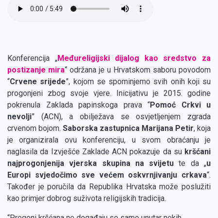
Audio
file
Konferencija „
Međureligijski dijalog kao sredstvo za
postizanje mira
“ održana je u Hrvatskom saboru povodom
“
Crvene srijede
”, kojom se spominjemo svih onih koji su
progonjeni zbog svoje vjere. Inicijativu je 2015. godine
pokrenula Zaklada papinskoga prava “
Pomoć Crkvi u
nevolji
” (ACN), a obilježava se osvjetljenjem zgrada
crvenom bojom.
Saborska zastupnica Marijana Petir
, koja
je organizirala ovu konferenciju, u svom obraćanju je
naglasila da Izvješće Zaklade ACN pokazuje da su
kršćani
najprogonjenija vjerska skupina na svijetu
te da „
u
Europi svjedočimo sve većem oskvrnjivanju crkava
“.
Također je poručila da Republika Hrvatska može poslužiti
kao primjer dobrog suživota religijskih tradicija.
“Progoni kršćana ne događaju se samo unutar nekih