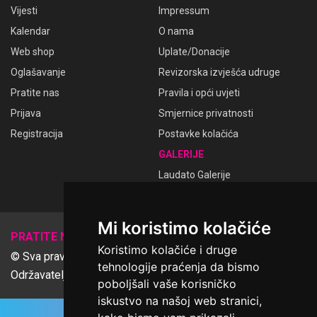
Vijesti
Impressum
Kalendar
O nama
Web shop
Uplate/Donacije
Oglašavanje
Revizorska izvješća udruge
Pratite nas
Pravila i opći uvjeti
Prijava
Smjernice privatnosti
Registracija
Postavke kolačića
GALERIJE
Laudato Galerije
Mi koristimo kolačiće
𝕏
PRATITE NAS
Koristimo kolačiće i druge
© Sva prava pridržana Udruga Ime dobrote
tehnologije praćenja da bismo
Održavatelj Netcom d.o.o., Riva 6, Rijeka
poboljšali vaše korisničko
iskustvo na našoj web stranici,