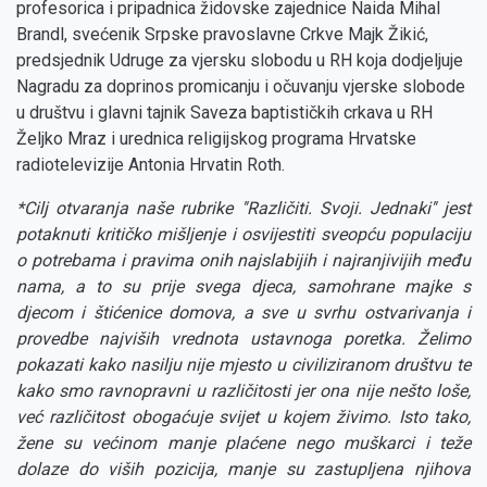
profesorica i pripadnica židovske zajednice Naida Mihal
Brandl, svećenik Srpske pravoslavne Crkve Majk Žikić,
predsjednik Udruge za vjersku slobodu u RH koja dodjeljuje
Nagradu za doprinos promicanju i očuvanju vjerske slobode
u društvu i glavni tajnik Saveza baptističkih crkava u RH
Željko Mraz i urednica religijskog programa Hrvatske
radiotelevizije Antonia Hrvatin Roth.
*Cilj otvaranja naše rubrike ''Različiti. Svoji. Jednaki'' jest
potaknuti kritičko mišljenje i osvijestiti sveopću populaciju
o potrebama i pravima onih najslabijih i najranjivijih među
nama, a to su prije svega djeca, samohrane majke s
djecom i štićenice domova, a sve u svrhu ostvarivanja i
provedbe najviših vrednota ustavnoga poretka. Želimo
pokazati kako nasilju nije mjesto u civiliziranom društvu te
kako smo ravnopravni u različitosti jer ona nije nešto loše,
već različitost obogaćuje svijet u kojem živimo. Isto tako,
žene su većinom manje plaćene nego muškarci i teže
dolaze do viših pozicija, manje su zastupljena njihova