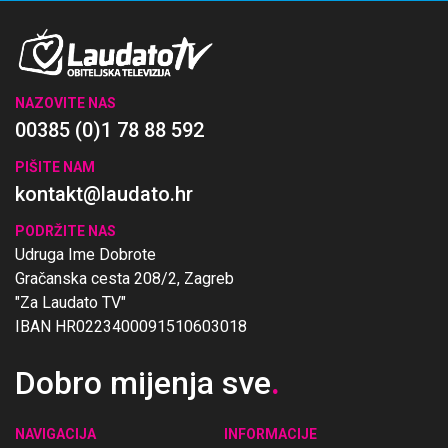
NAZOVITE NAS
00385 (0)1 78 88 592
PIŠITE NAM
kontakt@laudato.hr
PODRŽITE NAS
Udruga Ime Dobrote
Gračanska cesta 208/2, Zagreb
"Za Laudato TV"
IBAN HR0223400091510603018
Dobro mijenja sve
.
NAVIGACIJA
INFORMACIJE