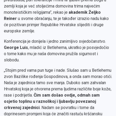
zemlji koja je već stoljećima domovina trima najvećim
monoteističkim religijama”, rekao je
akademik Željko
Reiner
u svome obraćanju, te je također izrazio nadu kako
će pozitivan primjer Republike Hrvatske slijediti i druge
europske zemlje.
Konferencija je donijela i jedno zanimljivo svjedočanstvo.
George Luis
, mladić iz Betlehema, ukratko je posvjedočio
o tome kako mu je naša domovina pružila sigurnost i
slobodu.
„Stojim pred vama pun tuge i nade. Slušao sam u Betlehemu
zvon Bazilike rođenja Gospodinova, a onda sam morao otići.
Naša je zajednica tamo sve manja. Duboko sam zahvalan
Hrvatskoj koja je otvorena prema ljudima različite boje kože,
rase i podrijetla.
Čim sam došao ovdje, odmah sam
osjetio toplinu u raznolikoj i ljubavlju povezanoj
crkvenoj zajednici
. Nadam se povratku i tome da
doprinesem promjeni koja će značiti rastuću kršćansku