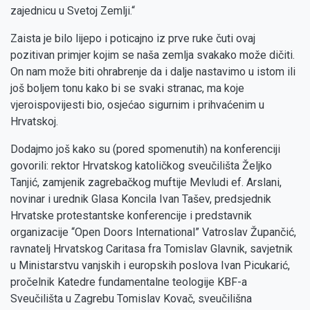
zajednicu u Svetoj Zemlji.“
Zaista je bilo lijepo i poticajno iz prve ruke čuti ovaj
pozitivan primjer kojim se naša zemlja svakako može dičiti.
On nam može biti ohrabrenje da i dalje nastavimo u istom ili
još boljem tonu kako bi se svaki stranac, ma koje
vjeroispovijesti bio, osjećao sigurnim i prihvaćenim u
Hrvatskoj.
Dodajmo još kako su (pored spomenutih) na konferenciji
govorili: rektor Hrvatskog katoličkog sveučilišta Željko
Tanjić, zamjenik zagrebačkog muftije Mevludi ef. Arslani,
novinar i urednik Glasa Koncila Ivan Tašev, predsjednik
Hrvatske protestantske konferencije i predstavnik
organizacije “Open Doors International” Vatroslav Župančić,
ravnatelj Hrvatskog Caritasa fra Tomislav Glavnik, savjetnik
u Ministarstvu vanjskih i europskih poslova Ivan Picukarić,
pročelnik Katedre fundamentalne teologije KBF-a
Sveučilišta u Zagrebu Tomislav Kovač, sveučilišna