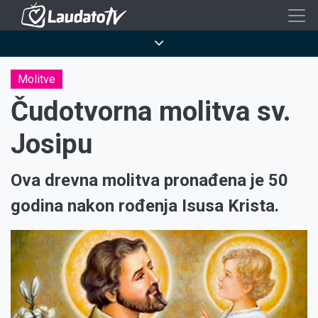
Skoči
na
Breadcrumb
glavni
sadržaj
Molitve
Čudotvorna molitva sv.
Josipu
Ova drevna molitva pronađena je 50
godina nakon rođenja Isusa Krista.