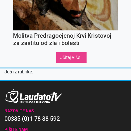
Molitva Predragocjenoj Krvi Kristovoj
za zaštitu od zla i bolesti
Učitaj više...
Još iz rubrike:
NAZOVITE NAS
00385 (0)1 78 88 592
PIŠITE NAM