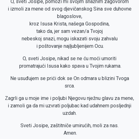
O, sveti Josipe, pomozi mi svojim snažnim zagovorom
i izmoli za mene od svog djevičanskog Sina sve duhovne
blagoslove,
kroz Isusa Krista, našega Gospodina,
tako da, jer sam vezan/a Tvojoj
nebeskoj snazi, mogu iskazati svoju zahvalu
i poštovanje najljubljenijem Ocu.
O, sveti Josipe, nikad se ne ću moći umoriti
promatrajući Isusa kako spava u Tvojim rukama.
Ne usuđujem se prići dok se On odmara u blizini Tvoga
srca.
Zagrli ga u moje ime i poljubi Njegovu nježnu glavu za mene,
i zamoli ga da mi uzvrati poljubac kad udahnem posljednji
uzdah.
Sveti Josipe, zaštitniče umirućih, moli za nas.
Amen.