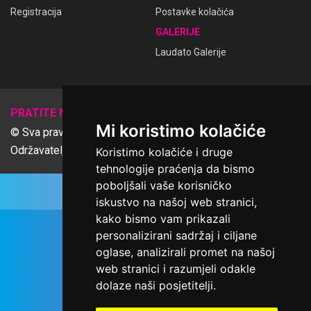
Registracija
Postavke kolačića
GALERIJE
Laudato Galerije
𝕏
PRATITE NAS
Mi koristimo kolačiće
© Sva prava pridržana Udruga Ime dobrote
Održavatelj Netcom d.o.o., Riva 6, Rijeka
Koristimo kolačiće i druge
tehnologije praćenja da bismo
poboljšali vaše korisničko
iskustvo na našoj web stranici,
kako bismo vam prikazali
personalizirani sadržaj i ciljane
oglase, analizirali promet na našoj
web stranici i razumjeli odakle
dolaze naši posjetitelji.