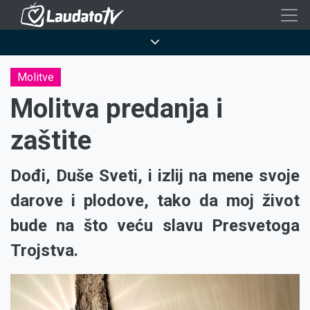
Skoči
na
Breadcrumb
glavni
sadržaj
Molitve
Molitva predanja i
zaštite
Dođi, Duše Sveti, i izlij na mene svoje
darove i plodove, tako da moj život
bude na što veću slavu Presvetoga
Trojstva.