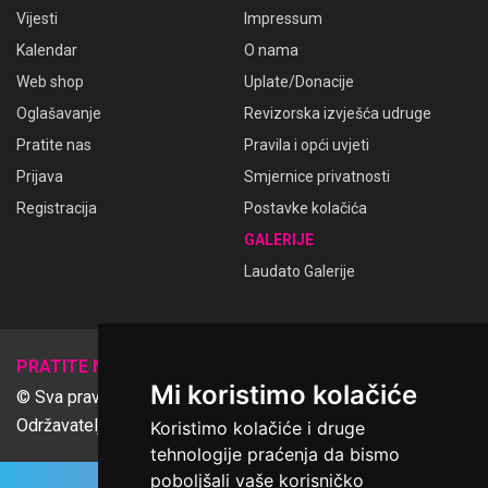
Vijesti
Impressum
Kalendar
O nama
Web shop
Uplate/Donacije
Oglašavanje
Revizorska izvješća udruge
Pratite nas
Pravila i opći uvjeti
Prijava
Smjernice privatnosti
Registracija
Postavke kolačića
GALERIJE
Laudato Galerije
𝕏
PRATITE NAS
Mi koristimo kolačiće
© Sva prava pridržana Udruga Ime dobrote
Održavatelj Netcom d.o.o., Riva 6, Rijeka
Koristimo kolačiće i druge
tehnologije praćenja da bismo
poboljšali vaše korisničko