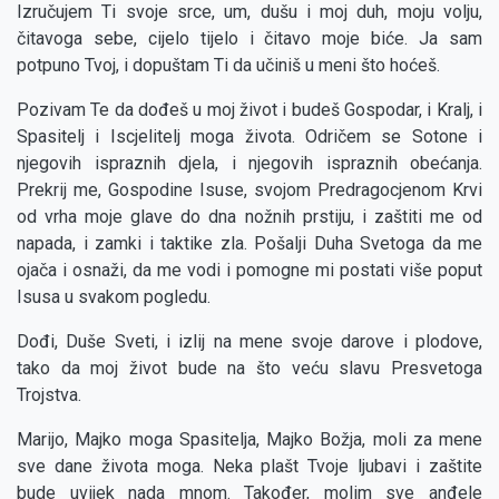
Izručujem Ti svoje srce, um, dušu i moj duh, moju volju,
čitavoga sebe, cijelo tijelo i čitavo moje biće. Ja sam
potpuno Tvoj, i dopuštam Ti da učiniš u meni što hoćeš.
Pozivam Te da dođeš u moj život i budeš Gospodar, i Kralj, i
Spasitelj i Iscjelitelj moga života. Odričem se Sotone i
njegovih ispraznih djela, i njegovih ispraznih obećanja.
Prekrij me, Gospodine Isuse, svojom Predragocjenom Krvi
od vrha moje glave do dna nožnih prstiju, i zaštiti me od
napada, i zamki i taktike zla. Pošalji Duha Svetoga da me
ojača i osnaži, da me vodi i pomogne mi postati više poput
Isusa u svakom pogledu.
Dođi, Duše Sveti, i izlij na mene svoje darove i plodove,
tako da moj život bude na što veću slavu Presvetoga
Trojstva.
Marijo, Majko moga Spasitelja, Majko Božja, moli za mene
sve dane života moga. Neka plašt Tvoje ljubavi i zaštite
bude uvijek nada mnom. Također, molim sve anđele