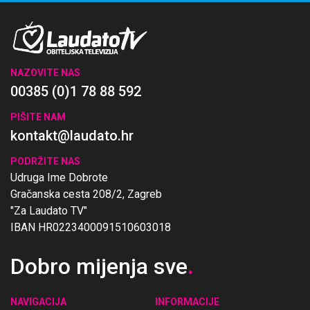
NAZOVITE NAS
00385 (0)1 78 88 592
PIŠITE NAM
kontakt@laudato.hr
PODRŽITE NAS
Udruga Ime Dobrote
Gračanska cesta 208/2, Zagreb
"Za Laudato TV"
IBAN HR0223400091510603018
Dobro mijenja sve
.
NAVIGACIJA
INFORMACIJE