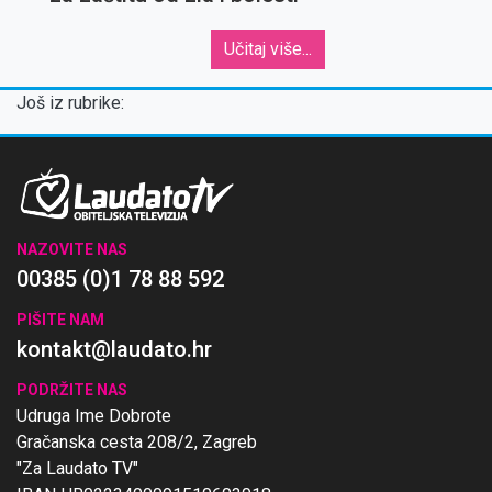
Učitaj više...
Još iz rubrike:
NAZOVITE NAS
00385 (0)1 78 88 592
PIŠITE NAM
kontakt@laudato.hr
PODRŽITE NAS
Udruga Ime Dobrote
Gračanska cesta 208/2, Zagreb
"Za Laudato TV"