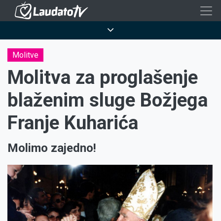
Skoči
na
Breadcrumb
glavni
sadržaj
Molitve
Molitva za proglašenje
blaženim sluge Božjega
Franje Kuharića
Molimo zajedno!