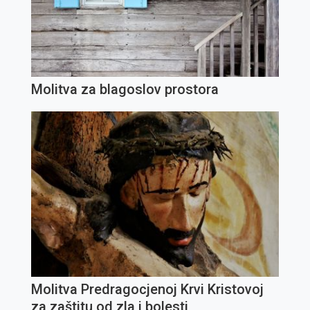
Molitva za blagoslov prostora
Molitva Predragocjenoj Krvi Kristovoj
za zaštitu od zla i bolesti