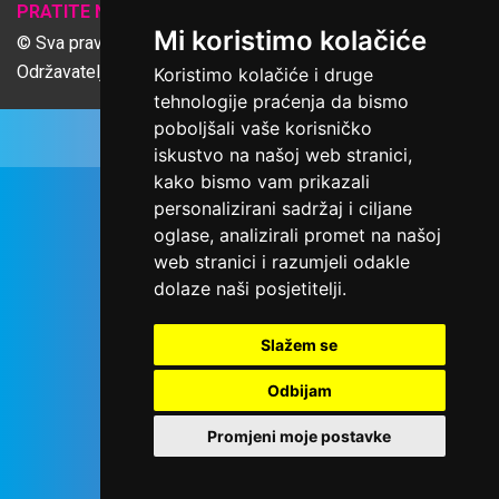
𝕏
PRATITE NAS
Mi koristimo kolačiće
© Sva prava pridržana Udruga Ime dobrote
Održavatelj Netcom d.o.o., Riva 6, Rijeka
Koristimo kolačiće i druge
tehnologije praćenja da bismo
poboljšali vaše korisničko
iskustvo na našoj web stranici,
kako bismo vam prikazali
personalizirani sadržaj i ciljane
oglase, analizirali promet na našoj
web stranici i razumjeli odakle
dolaze naši posjetitelji.
Slažem se
Odbijam
Promjeni moje postavke