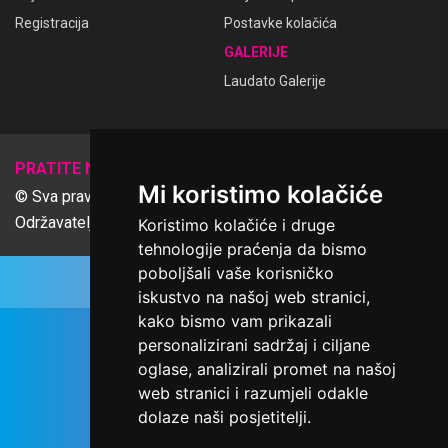
Registracija
Postavke kolačića
GALERIJE
Laudato Galerije
𝕏
PRATITE NAS
Mi koristimo kolačiće
© Sva prava pridržana Udruga Ime dobrote
Održavatelj Netcom d.o.o., Riva 6, Rijeka
Koristimo kolačiće i druge
tehnologije praćenja da bismo
poboljšali vaše korisničko
iskustvo na našoj web stranici,
kako bismo vam prikazali
personalizirani sadržaj i ciljane
oglase, analizirali promet na našoj
web stranici i razumjeli odakle
dolaze naši posjetitelji.