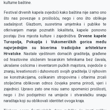
kulturne baštine.
Festival drvenih kapela svjedoči kako baština nije samo ono
što nas povezuje s prošlošću, nego i ono što oblikuje
sadašnjost. Glazbom, susretima umjetnika i publike te
otkrivanjem manje poznatih lokaliteta, kapele ponovno
postaju živa mjesta kulture i zajedništva.
Drvene kapele
Turopolja, Pokuplja i Vukomeričkih gorica među
najvrjednijim su biserima tradicijske arhitekture
Hrvatske
. Nastale vještinom domaćih graditelja, građene
od hrastovine složenim tesarskim tehnikama bez čavala,
ukrašene oslicima i inventarom pučkih majstora, svjedoče o
znanju, kreativnosti i duhovnosti svojih graditelja. U njihovim
se konstrukcijama, oslikanim stropovima i oltarima zrcali
stoljećima oblikovan odnos čovjeka prema prirodi, vjeri i
zajednici. Upravo zato one nisu samo spomenici prošlosti,
nego i živi podsjetnici na umijeće i stvaralačku snagu
naraštaja koji su oblikovali identitet ovoga kraja.