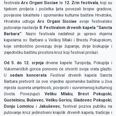
festivala
Ars Organi Sisciae
te
12. Zrin festivala
, koji su
tijekom proljeća i početka ljeta povezali brojne gradove,
povijesne lokalitete i spomenike kulturne baštine Hrvatske,
Hrvatska udruga
Ars Organi Sisciae
svoje festivalsko
putovanje nastavlja
8. Festivalom drvenih kapela ''Sancta
Barbara''
. Naziv festivala nadahnut je upravo dvjema
kapelama sv. Barbare u Velikoj Mlaki i Brestu Pokupskom,
koje simbolično povezuju dvije županije, dvije biskupije i
zajedničku baštinu prostora kroz koji festival prolazi.
Od 5. do 12. srpnja
drvene kapele Turopolja, Pokuplja i
Vukomeričkih gorica ponovno će otvoriti svoja vrata glazbi.
U
sedam koncerata
Festival drvenih kapela Sancta
Barbara pretvorit će ove vrijedne spomenike baštine u živa
mjesta susreta umjetnosti, povijesti i suvremenog kulturnog
života. Povezujući
Veliku Mlaku
,
Brest Pokupski
,
Gustelnicu
,
Buševec
,
Veliku Goricu
,
Gladovec Pokupski
,
Donju Lomnicu
i
Jakuševec
, festival poziva publiku na
putovanje kroz jedinstveni krajolik drvenih kapela, tradicije i