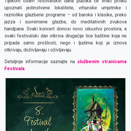
Tijekom osam festivalskih dana publika će imati priliku
upoznati jedinstvene lokalitete, vrhunske umjetnike i
raznolike glazbene programe – od baroka i klasike, preko
jazza i suvremene glazbe, do meditativnih zvukova
handpana. Svaki koncert donosi novo iskustvo prostora, a
svaki festivalski dan otkriva drugačije lice baštine koja ne
pripada samo prošlosti, nego i ljudima koji je iznova
otkrivaju, doživljavaju i oživljavaju.
Detaljnije informacije saznajte na
službenim stranicama
Festivala
.