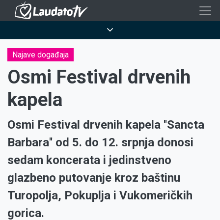
Skoči
na
Breadcrumb
glavni
sadržaj
Najave događaja
Osmi Festival drvenih
kapela
Osmi Festival drvenih kapela ''Sancta
Barbara'' od 5. do 12. srpnja donosi
sedam koncerata i jedinstveno
glazbeno putovanje kroz baštinu
Turopolja, Pokuplja i Vukomeričkih
gorica.