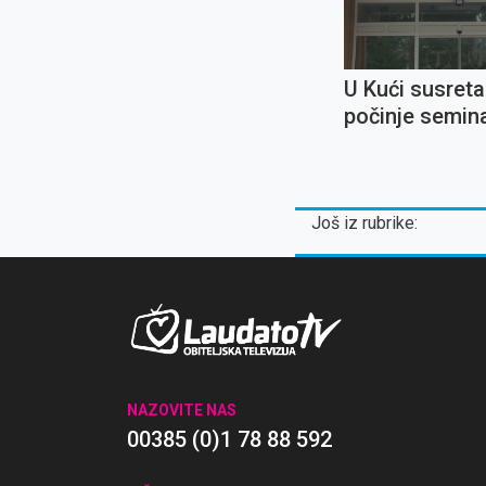
U Kući susret
počinje semina
Sin moj, Ljublj
Slušajte ga!''
Još iz rubrike:
NAZOVITE NAS
00385 (0)1 78 88 592