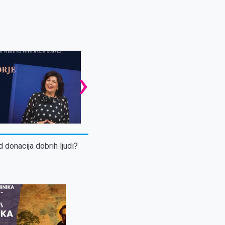
›
d donacija dobrih ljudi?