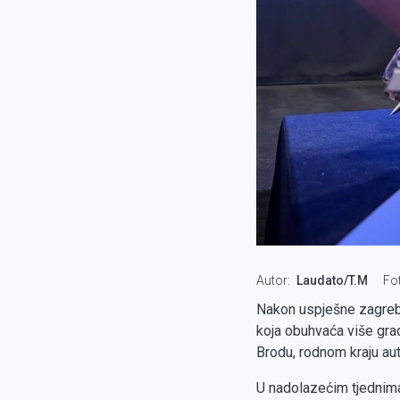
Autor
Laudato/T.M
Fo
Nakon uspješne zagreba
koja obuhvaća više grad
Brodu, rodnom kraju aut
U nadolazećim tjednima 