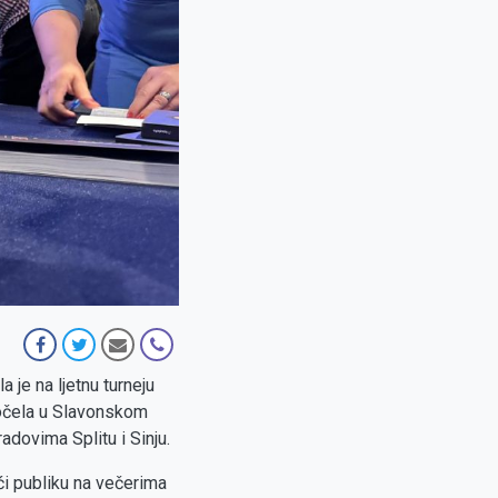
je na ljetnu turneju
počela u Slavonskom
adovima Splitu i Sinju.
ći publiku na večerima