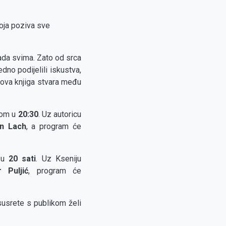
koja poziva sve
ada svima. Zato od srca
no podijelili iskustva,
 ova knjiga stvara među
kom u
20:30
. Uz autoricu
an Lach
, a program će
 u
20 sati
. Uz Kseniju
 Puljić
, program će
susrete s publikom želi