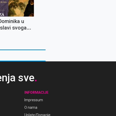
Dominika u
 slavi svoga
 zaštitnika
enja sve
.
INFORMACIJE
Impressum
O nama
Uplate/Donacije