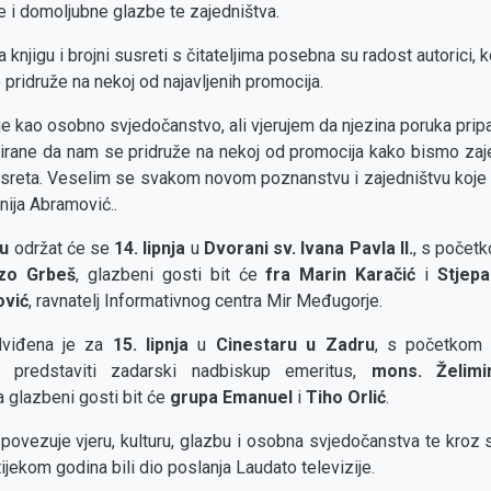
 i domoljubne glazbe te zajedništva.
a knjigu i brojni susreti s čitateljima posebna su radost autorici, 
 pridruže na nekoj od najavljenih promocija.
je kao osobno svjedočanstvo, ali vjerujem da njezina poruka prip
rane da nam se pridruže na nekoj od promocija kako bismo zajed
susreta. Veselim se svakom novom poznanstvu i zajedništvu koje
enija Abramović..
u
održat će se
14. lipnja
u
Dvorani sv. Ivana Pavla II.
, s počet
zo Grbeš
, glazbeni gosti bit će
fra Marin Karačić
i
Stjep
ović
, ravnatelj Informativnog centra Mir Međugorje.
edviđena je za
15. lipnja
u
Cinestaru u Zadru
, s početkom
e predstaviti zadarski nadbiskup emeritus,
mons. Želimir
 a glazbeni gosti bit će
grupa Emanuel
i
Tiho Orlić
.
povezuje vjeru, kulturu, glazbu i osobna svjedočanstva te kroz 
tijekom godina bili dio poslanja Laudato televizije.