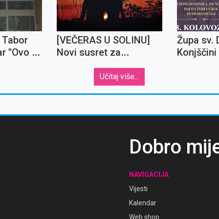
a Tabor
[VEČERAS U SOLINU]
Župa sv. 
r ''Ovo je
Novi susret za
Konjščini
eni!
slobodne mladiće i
nebeskog
djevojke
Učitaj više...
Dobro mij
NAVIGACIJA
Vijesti
Kalendar
Web shop