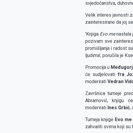
svjedočanstva, duhovne
Velik interes javnosti z
zainteresirane da joj se
'Knjiga
Evo me
nastala 
pozivam sve zainteresi
promišljanja i radost 
ljudima', poručila je Ks
Promocija u
Međugorj
će sudjelovati
fra Jo
moderirati
Vedran Vid
Završnica turneje pr
Abramović, knjigu ć
moderirati
Ines Grbić
,
Turneja knjige
Evo me
zahvaliti svima koji su 