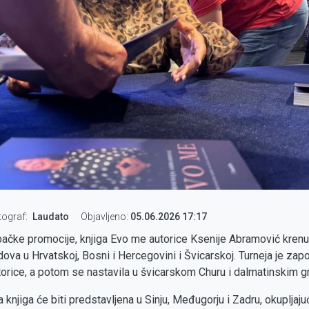
tograf
Laudato
Objavljeno:
05.06.2026 17:17
čke promocije, knjiga Evo me autorice Ksenije Abramović krenula 
ova u Hrvatskoj, Bosni i Hercegovini i Švicarskoj. Turneja je za
orice, a potom se nastavila u švicarskom Churu i dalmatinskim gr
knjiga će biti predstavljena u Sinju, Međugorju i Zadru, okupljaju