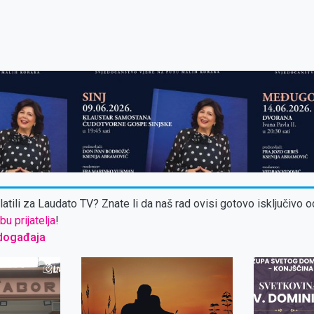
atili za Laudato TV? Znate li da naš rad ovisi gotovo isključivo o
bu prijatelja
!
događaja