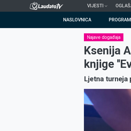
Skoči
VIJESTI
OGLAŠ
na
Breadcrumb
glavni
NASLOVNICA
PROGRAM
sadržaj
Najave događaja
Ksenija 
knjige ''
Ljetna turneja 