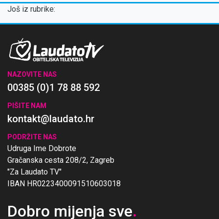
Još iz rubrike:
NAZOVITE NAS
00385 (0)1 78 88 592
PIŠITE NAM
kontakt@laudato.hr
PODRŽITE NAS
Udruga Ime Dobrote
Gračanska cesta 208/2, Zagreb
"Za Laudato TV"
IBAN HR0223400091510603018
Dobro mijenja sve
.