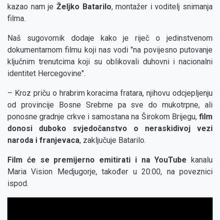
kazao nam je
Željko Batarilo
, montažer i voditelj snimanja
filma.
Naš sugovornik dodaje kako je riječ o jedinstvenom
dokumentarnom filmu koji nas vodi "na povijesno putovanje
ključnim trenutcima koji su oblikovali duhovni i nacionalni
identitet Hercegovine".
– Kroz priču o hrabrim koracima fratara, njihovu odcjepljenju
od provincije Bosne Srebrne pa sve do mukotrpne, ali
ponosne gradnje crkve i samostana na Širokom Brijegu,
film
donosi duboko svjedočanstvo o neraskidivoj vezi
naroda i franjevaca
, zaključuje Batarilo.
Film će se premijerno emitirati i na YouTube
kanalu
Maria Vision Medjugorje, također u 20:00, na poveznici
ispod.