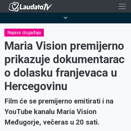
Skoči
na
Breadcrumb
glavni
sadržaj
Najave događaja
Maria Vision premijerno
prikazuje dokumentarac
o dolasku franjevaca u
Hercegovinu
Film će se premijerno emitirati i na
YouTube kanalu Maria Vision
Međugorje, večeras u 20 sati.