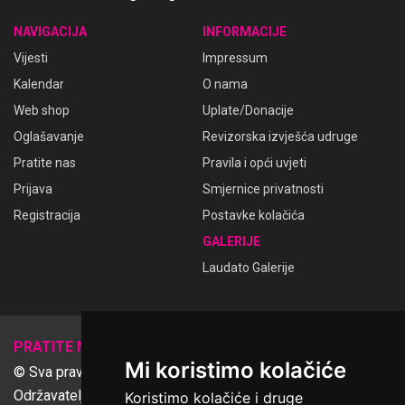
NAVIGACIJA
INFORMACIJE
Vijesti
Impressum
Kalendar
O nama
Web shop
Uplate/Donacije
Oglašavanje
Revizorska izvješća udruge
Pratite nas
Pravila i opći uvjeti
Prijava
Smjernice privatnosti
Registracija
Postavke kolačića
GALERIJE
Laudato Galerije
𝕏
PRATITE NAS
Mi koristimo kolačiće
© Sva prava pridržana Udruga Ime dobrote
Održavatelj Netcom d.o.o., Riva 6, Rijeka
Koristimo kolačiće i druge