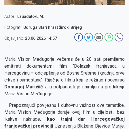
Autor
Lauadato/L.M.
Fotograf
Udruga Stari hrast Široki Brijeg
Objavljeno:
20.06.2026 14:57
Maria Vision Međugorje večeras će u 20 sati premijerno
emitirati dokumentarni film "Dolazak franjevaca u
Hercegovinu – odcjepljenje od Bosne Srebrne i gradnja prve
crkve i samostana". Riječ je o filmu koji je režirao i scenirao
Domagoj Marušić
, a u potpunosti je snimljen u produkciji
Maria Vision Međugorje.
– Prepoznajući povijesnu i duhovnu važnost ove tematike,
Maria Vision Međugorje daruje ovaj film u cijelosti, bez
ikakve naknade,
kao trajni dar Hercegovačkoj
franjevačkoj provinciji
Uznesenja Blažene Djevice Marije,