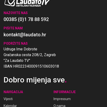
NAZOVITE NAS
00385 (0)1 78 88 592
PIŠITE NAM
kontakt@laudato.hr
PODRŽITE NAS
Udruga Ime Dobrote
Gračanska cesta 208/2, Zagreb
"Za Laudato TV"
IBAN HR0223400091510603018
Dobro mijenja sve
.
NAVIGACIJA
INFORMACIJE
Vijesti
Impressum
Kalendar
O nama