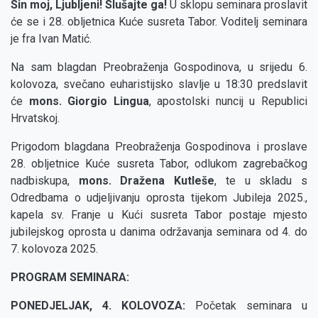
Sin moj, Ljubljeni! Slušajte ga!
U sklopu seminara proslavit
će se i 28. obljetnica Kuće susreta Tabor. Voditelj seminara
je fra Ivan Matić.
Na sam blagdan Preobraženja Gospodinova, u srijedu 6.
kolovoza, svečano euharistijsko slavlje u 18:30 predslavit
će
mons. Giorgio Lingua
, apostolski nuncij u Republici
Hrvatskoj.
Prigodom blagdana Preobraženja Gospodinova i proslave
28. obljetnice Kuće susreta Tabor, odlukom zagrebačkog
nadbiskupa,
mons. Dražena Kutleše
, te u skladu s
Odredbama o udjeljivanju oprosta tijekom Jubileja 2025.,
kapela sv. Franje u Kući susreta Tabor postaje mjesto
jubilejskog oprosta u danima održavanja seminara od 4. do
7. kolovoza 2025.
PROGRAM SEMINARA:
PONEDJELJAK, 4. KOLOVOZA:
Početak seminara u