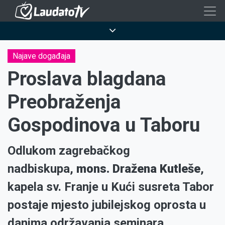
Skoči
na
Breadcrumb
glavni
sadržaj
Najave događaja
Proslava blagdana
Preobraženja
Gospodinova u Taboru
Odlukom zagrebačkog
nadbiskupa,
mons. Dražena Kutleše
,
kapela sv. Franje u Kući susreta Tabor
postaje mjesto jubilejskog oprosta u
danima održavanja seminara.