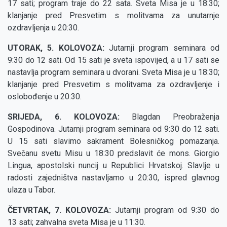
17 sati; program traje do 22 sata. Sveta Misa je u 18:30;
klanjanje pred Presvetim s molitvama za unutarnje
ozdravljenja u 20:30.
UTORAK, 5. KOLOVOZA:
Jutarnji program seminara od
9:30 do 12 sati. Od 15 sati je sveta ispovijed, a u 17 sati se
nastavlja program seminara u dvorani. Sveta Misa je u 18:30;
klanjanje pred Presvetim s molitvama za ozdravljenje i
oslobođenje u 20:30.
SRIJEDA, 6. KOLOVOZA:
Blagdan Preobraženja
Gospodinova. Jutarnji program seminara od 9:30 do 12 sati.
U 15 sati slavimo sakrament Bolesničkog pomazanja.
Svečanu svetu Misu u 18:30 predslavit će mons. Giorgio
Lingua, apostolski nuncij u Republici Hrvatskoj. Slavlje u
radosti zajedništva nastavljamo u 20:30, ispred glavnog
ulaza u Tabor.
ČETVRTAK, 7. KOLOVOZA:
Jutarnji program od 9:30 do
13 sati; zahvalna sveta Misa je u 11:30.