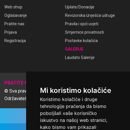
Web shop
Uplate/Donacije
Oglašavanje
Revizorska izvješća udruge
Pratite nas
Pravila i opći uvjeti
Prijava
Smjernice privatnosti
Registracija
Postavke kolačića
GALERIJE
Laudato Galerije
𝕏
PRATITE NAS
Mi koristimo kolačiće
© Sva prava pridržana Udruga Ime dobrote
Održavatelj Netcom d.o.o., Riva 6, Rijeka
Koristimo kolačiće i druge
tehnologije praćenja da bismo
poboljšali vaše korisničko
iskustvo na našoj web stranici,
kako bismo vam prikazali