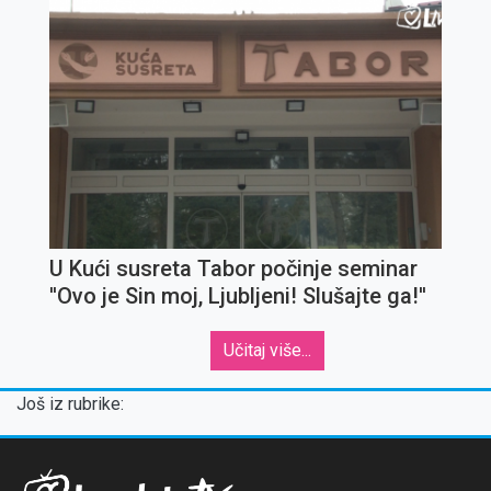
U Kući susreta Tabor počinje seminar
''Ovo je Sin moj, Ljubljeni! Slušajte ga!''
Učitaj više...
Još iz rubrike: