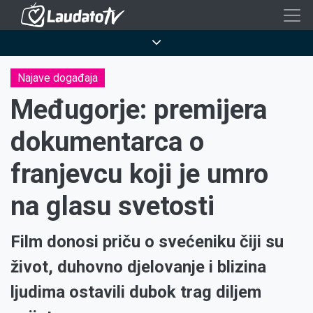
Skoči
na
Breadcrumb
glavni
sadržaj
Najave događaja
Međugorje: premijera
dokumentarca o
franjevcu koji je umro
na glasu svetosti
Film donosi priču o svećeniku čiji su
život, duhovno djelovanje i blizina
ljudima ostavili dubok trag diljem