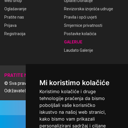
Web shop
Uplate/Donacije
Oglašavanje
Revizorska izvješća udruge
Pratite nas
Pravila i opći uvjeti
Prijava
Smjernice privatnosti
Registracija
Postavke kolačića
GALERIJE
Laudato Galerije
𝕏
PRATITE NAS
Mi koristimo kolačiće
© Sva prava pridržana Udruga Ime dobrote
Održavatelj Netcom d.o.o., Riva 6, Rijeka
Koristimo kolačiće i druge
tehnologije praćenja da bismo
poboljšali vaše korisničko
iskustvo na našoj web stranici,
kako bismo vam prikazali
personalizirani sadržaj i ciljane