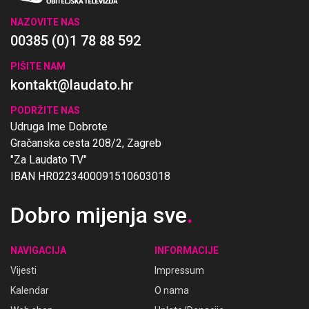
NAZOVITE NAS
00385 (0)1 78 88 592
PIŠITE NAM
kontakt@laudato.hr
PODRŽITE NAS
Udruga Ime Dobrote
Gračanska cesta 208/2, Zagreb
"Za Laudato TV"
IBAN HR0223400091510603018
Dobro mijenja sve
.
NAVIGACIJA
INFORMACIJE
Vijesti
Impressum
Kalendar
O nama