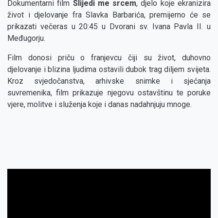
Dokumentarni film
Slijedi me srcem
, djelo koje ekranizira
život i djelovanje fra Slavka Barbarića, premijerno će se
prikazati večeras u 20:45 u Dvorani sv. Ivana Pavla II. u
Međugorju.
Film donosi priču o franjevcu čiji su život, duhovno
djelovanje i blizina ljudima ostavili dubok trag diljem svijeta.
Kroz svjedočanstva, arhivske snimke i sjećanja
suvremenika, film prikazuje njegovu ostavštinu te poruke
vjere, molitve i služenja koje i danas nadahnjuju mnoge.