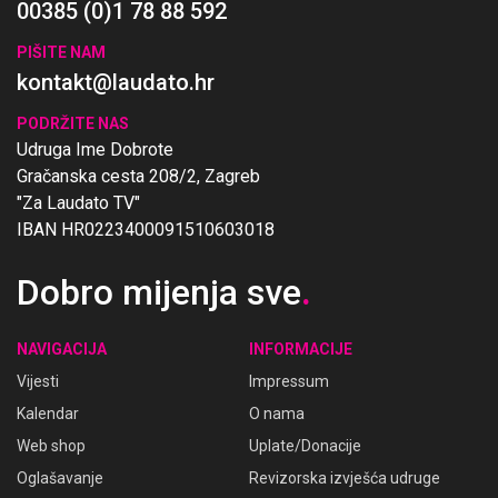
00385 (0)1 78 88 592
PIŠITE NAM
kontakt@laudato.hr
PODRŽITE NAS
Udruga Ime Dobrote
Gračanska cesta 208/2, Zagreb
"Za Laudato TV"
IBAN HR0223400091510603018
Dobro mijenja sve
.
NAVIGACIJA
INFORMACIJE
Vijesti
Impressum
Kalendar
O nama
Web shop
Uplate/Donacije
Oglašavanje
Revizorska izvješća udruge