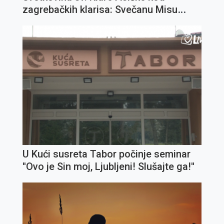
zagrebačkih klarisa: Svečanu Misu
predslavi fra Ivica Jagodić
U Kući susreta Tabor počinje seminar
''Ovo je Sin moj, Ljubljeni! Slušajte ga!''