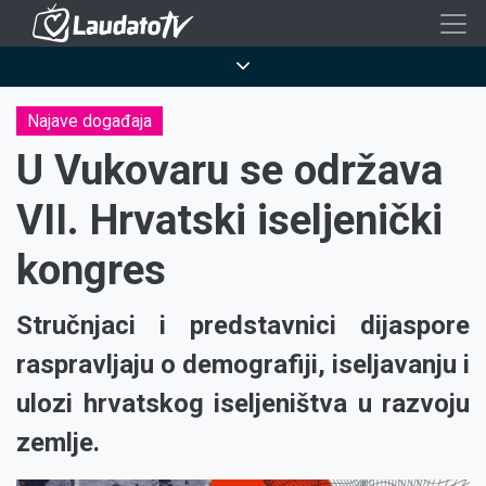
Skoči
na
Breadcrumb
glavni
sadržaj
Najave događaja
U Vukovaru se održava
VII. Hrvatski iseljenički
kongres
Stručnjaci i predstavnici dijaspore
raspravljaju o demografiji, iseljavanju i
ulozi hrvatskog iseljeništva u razvoju
zemlje.