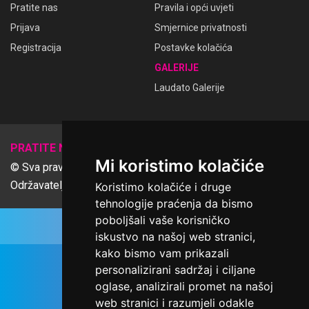
Pratite nas
Pravila i opći uvjeti
Prijava
Smjernice privatnosti
Registracija
Postavke kolačića
GALERIJE
Laudato Galerije
𝕏
PRATITE NAS
Mi koristimo kolačiće
© Sva prava pridržana Udruga Ime dobrote
Održavatelj Netcom d.o.o., Riva 6, Rijeka
Koristimo kolačiće i druge
tehnologije praćenja da bismo
poboljšali vaše korisničko
iskustvo na našoj web stranici,
kako bismo vam prikazali
personalizirani sadržaj i ciljane
oglase, analizirali promet na našoj
web stranici i razumjeli odakle