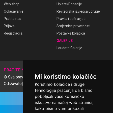
Web shop
Uplate/Donacije
Oglašavanje
Revizorska izvješća udruge
Pratite nas
Pravila i opći uvjeti
Prijava
Smjernice privatnosti
Registracija
Postavke kolačića
GALERIJE
Laudato Galerije
𝕏
PRATITE NAS
Mi koristimo kolačiće
© Sva prava pridržana Udruga Ime dobrote
Održavatelj Netcom d.o.o., Riva 6, Rijeka
Koristimo kolačiće i druge
tehnologije praćenja da bismo
poboljšali vaše korisničko
iskustvo na našoj web stranici,
kako bismo vam prikazali