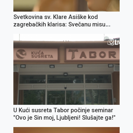
Svetkovina sv. Klare Asiške kod
zagrebačkih klarisa: Svečanu misu
predslavi fra Ivica Jagodić
U Kući susreta Tabor počinje seminar
''Ovo je Sin moj, Ljubljeni! Slušajte ga!''