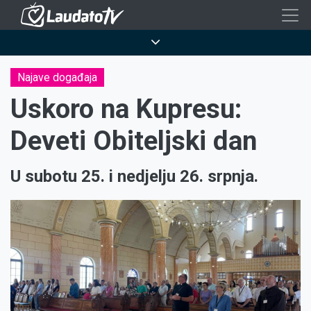
Skoči
na
Breadcrumb
glavni
sadržaj
Najave događaja
Uskoro na Kupresu:
Deveti Obiteljski dan
U subotu 25. i nedjelju 26. srpnja.