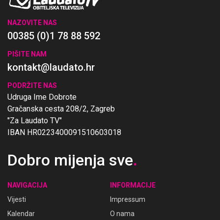
NAZOVITE NAS
00385 (0)1 78 88 592
PIŠITE NAM
kontakt@laudato.hr
PODRŽITE NAS
Udruga Ime Dobrote
Gračanska cesta 208/2, Zagreb
"Za Laudato TV"
IBAN HR0223400091510603018
Dobro mijenja sve
.
NAVIGACIJA
INFORMACIJE
Vijesti
Impressum
Kalendar
O nama