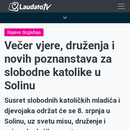
Skoči
na
Breadcrumb
glavni
sadržaj
Najave događaja
Večer vjere, druženja i
novih poznanstava za
slobodne katolike u
Solinu
Susret slobodnih katoličkih mladića i
djevojaka održat će se 8. srpnja u
Solinu, uz svetu misu, druženje i