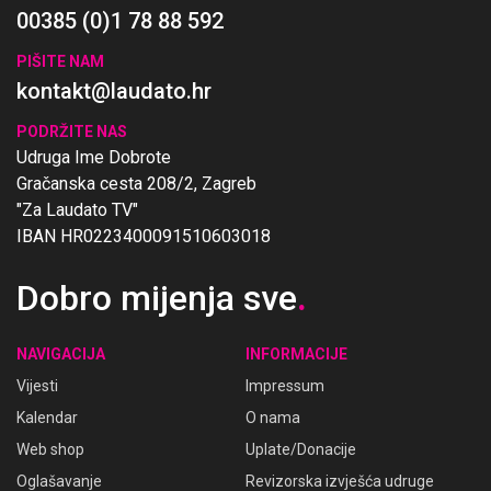
00385 (0)1 78 88 592
PIŠITE NAM
kontakt@laudato.hr
PODRŽITE NAS
Udruga Ime Dobrote
Gračanska cesta 208/2, Zagreb
"Za Laudato TV"
IBAN HR0223400091510603018
Dobro mijenja sve
.
NAVIGACIJA
INFORMACIJE
Vijesti
Impressum
Kalendar
O nama
Web shop
Uplate/Donacije
Oglašavanje
Revizorska izvješća udruge