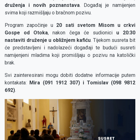
druženja i novih poznanstava
. Događaj je namijenjen
svima koji razmišljaju o bračnom pozivu.
Program započinje u
20 sati svetom Misom u crkvi
Gospe od Otoka
, nakon čega će sudionici
u 20:30
nastaviti druženje u obližnjem kafiću
. Tijekom susreta bit
će predstavljeni i nadolazeći događaji te budući susreti
namijenjeni mladima koji promišljaju o pozivu na katolički
brak.
Svi zainteresirani mogu dobiti dodatne informacije putem
kontakata:
Mira (091 1912 307) i Tomislav (098 9812
692)
.