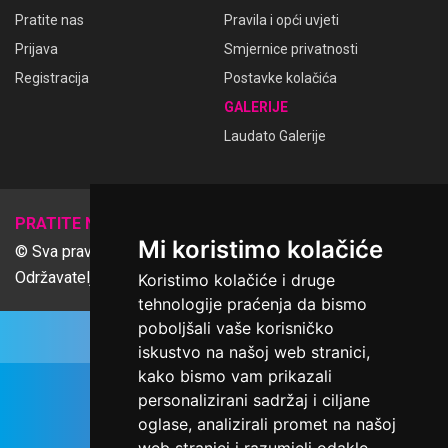
Pratite nas
Pravila i opći uvjeti
Prijava
Smjernice privatnosti
Registracija
Postavke kolačića
GALERIJE
Laudato Galerije
𝕏
PRATITE NAS
Mi koristimo kolačiće
© Sva prava pridržana Udruga Ime dobrote
Održavatelj Netcom d.o.o., Riva 6, Rijeka
Koristimo kolačiće i druge
tehnologije praćenja da bismo
poboljšali vaše korisničko
iskustvo na našoj web stranici,
kako bismo vam prikazali
personalizirani sadržaj i ciljane
oglase, analizirali promet na našoj