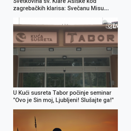
Svetkovina sv. Klare Asiške kod
zagrebačkih klarisa: Svečanu Misu
predslavi fra Ivica Jagodić
U Kući susreta Tabor počinje seminar
''Ovo je Sin moj, Ljubljeni! Slušajte ga!''