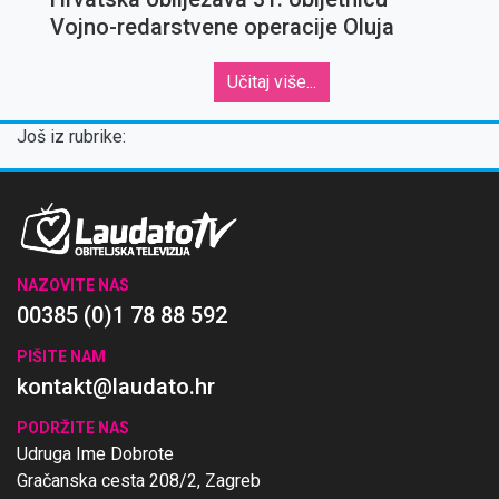
Vojno-redarstvene operacije Oluja
Učitaj više...
Još iz rubrike:
NAZOVITE NAS
00385 (0)1 78 88 592
PIŠITE NAM
kontakt@laudato.hr
PODRŽITE NAS
Udruga Ime Dobrote
Gračanska cesta 208/2, Zagreb