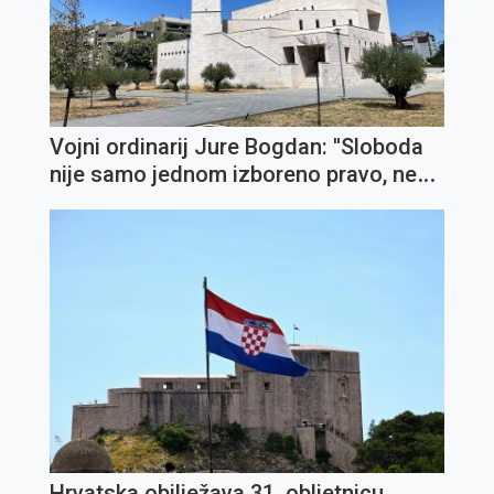
Vojni ordinarij Jure Bogdan: ''Sloboda
nije samo jednom izboreno pravo, nego
svakodnevna zadaća''
Hrvatska obilježava 31. obljetnicu