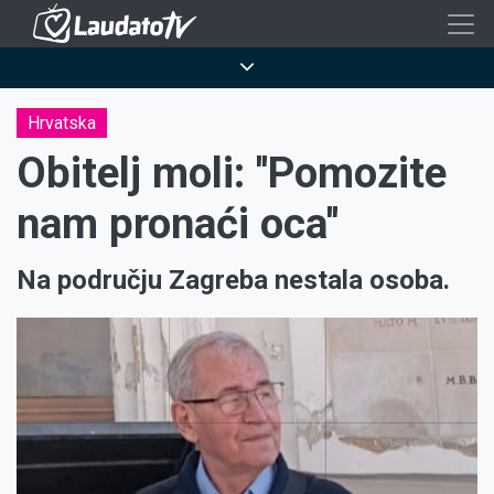
Skoči
na
Breadcrumb
glavni
sadržaj
Hrvatska
Obitelj moli: ''Pomozite
nam pronaći oca''
Na području Zagreba nestala osoba.