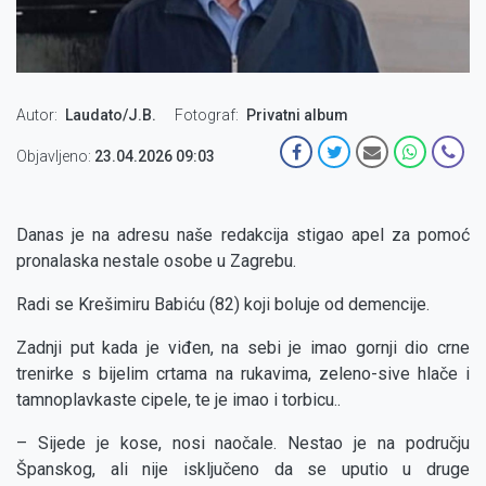
Autor
Laudato/J.B.
Fotograf
Privatni album
Objavljeno:
23.04.2026 09:03
Danas je na adresu naše redakcija stigao apel za pomoć
pronalaska nestale osobe u Zagrebu.
Radi se Krešimiru Babiću (82) koji boluje od demencije.
Zadnji put kada je viđen, na sebi je imao gornji dio crne
trenirke s bijelim crtama na rukavima, zeleno-sive hlače i
tamnoplavkaste cipele, te je imao i torbicu..
– Sijede je kose, nosi naočale. Nestao je na području
Španskog, ali nije isključeno da se uputio u druge