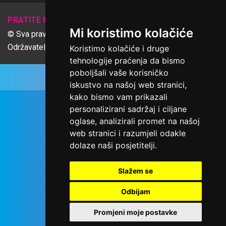
𝕏
PRATITE NAS
Mi koristimo kolačiće
© Sva prava pridržana Udruga Ime dobrote
Održavatelj Netcom d.o.o., Riva 6, Rijeka
Koristimo kolačiće i druge
tehnologije praćenja da bismo
poboljšali vaše korisničko
iskustvo na našoj web stranici,
kako bismo vam prikazali
personalizirani sadržaj i ciljane
oglase, analizirali promet na našoj
web stranici i razumjeli odakle
dolaze naši posjetitelji.
Slažem se
Odbijam
Promjeni moje postavke