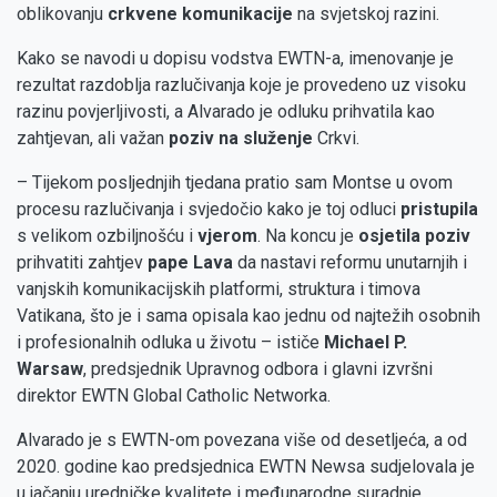
oblikovanju
crkvene komunikacije
na svjetskoj razini.
Kako se navodi u dopisu vodstva EWTN-a, imenovanje je
rezultat razdoblja razlučivanja koje je provedeno uz visoku
razinu povjerljivosti, a Alvarado je odluku prihvatila kao
zahtjevan, ali važan
poziv na služenje
Crkvi.
– Tijekom posljednjih tjedana pratio sam Montse u ovom
procesu razlučivanja i svjedočio kako je toj odluci
pristupila
s velikom ozbiljnošću i
vjerom
. Na koncu je
osjetila poziv
prihvatiti zahtjev
pape Lava
da nastavi reformu unutarnjih i
vanjskih komunikacijskih platformi, struktura i timova
Vatikana, što je i sama opisala kao jednu od najtežih osobnih
i profesionalnih odluka u životu – ističe
Michael P.
Warsaw
, predsjednik Upravnog odbora i glavni izvršni
direktor EWTN Global Catholic Networka.
Alvarado je s EWTN-om povezana više od desetljeća, a od
2020. godine kao predsjednica EWTN Newsa sudjelovala je
u jačanju uredničke kvalitete i međunarodne suradnje.