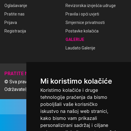
Oglašavanje
Revizorska izvješća udruge
Pratite nas
Pravila i opći uvjeti
Prijava
Smjernice privatnosti
Registracija
Postavke kolačića
GALERIJE
Laudato Galerije
𝕏
PRATITE NAS
Mi koristimo kolačiće
© Sva prava pridržana Udruga Ime dobrote
Održavatelj Netcom d.o.o., Riva 6, Rijeka
Koristimo kolačiće i druge
tehnologije praćenja da bismo
poboljšali vaše korisničko
iskustvo na našoj web stranici,
kako bismo vam prikazali
personalizirani sadržaj i ciljane