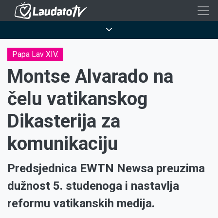
Skoči
na
Breadcrumb
glavni
sadržaj
Papa Lav XIV.
Montse Alvarado na
čelu vatikanskog
Dikasterija za
komunikaciju
Predsjednica EWTN Newsa preuzima
dužnost 5. studenoga i nastavlja
reformu vatikanskih medija.