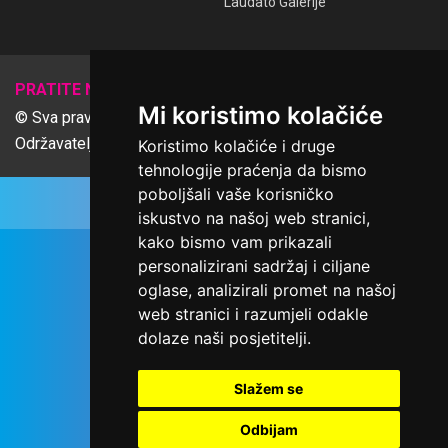
Laudato Galerije
𝕏
PRATITE NAS
Mi koristimo kolačiće
© Sva prava pridržana Udruga Ime dobrote
Održavatelj Netcom d.o.o., Riva 6, Rijeka
Koristimo kolačiće i druge
tehnologije praćenja da bismo
poboljšali vaše korisničko
iskustvo na našoj web stranici,
kako bismo vam prikazali
personalizirani sadržaj i ciljane
oglase, analizirali promet na našoj
web stranici i razumjeli odakle
dolaze naši posjetitelji.
Slažem se
Odbijam