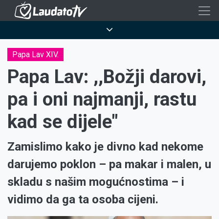
Skoči
na
Breadcrumb
glavni
sadržaj
Papa Lav XIV.
Papa Lav: ,,Božji darovi,
pa i oni najmanji, rastu
kad se dijele"
Zamislimo kako je divno kad nekome
darujemo poklon – pa makar i malen, u
skladu s našim mogućnostima – i
vidimo da ga ta osoba cijeni.