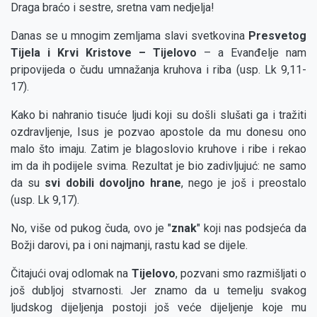
Draga braćo i sestre, sretna vam nedjelja!
Danas se u mnogim zemljama slavi svetkovina
Presvetog
Tijela i Krvi Kristove – Tijelovo
– a Evanđelje nam
pripovijeda o čudu umnažanja kruhova i riba (usp. Lk 9,11-
17).
Kako bi nahranio tisuće ljudi koji su došli slušati ga i tražiti
ozdravljenje, Isus je pozvao apostole da mu donesu ono
malo što imaju. Zatim je blagoslovio kruhove i ribe i rekao
im da ih podijele svima. Rezultat je bio zadivljujuć: ne samo
da su
svi dobili dovoljno hrane
, nego je još i preostalo
(usp. Lk 9,17).
No, više od pukog čuda, ovo je "
znak
" koji nas podsjeća da
Božji darovi, pa i oni najmanji, rastu kad se dijele.
Čitajući ovaj odlomak na
Tijelovo
, pozvani smo razmišljati o
još dubljoj stvarnosti. Jer znamo da u temelju svakog
ljudskog dijeljenja postoji još veće dijeljenje koje mu