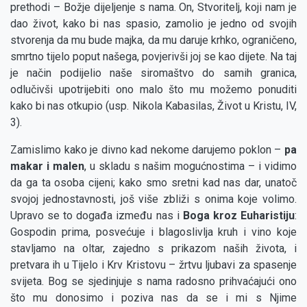
prethodi – Božje dijeljenje s nama. On, Stvoritelj, koji nam je
dao život, kako bi nas spasio, zamolio je jedno od svojih
stvorenja da mu bude majka, da mu daruje krhko, ograničeno,
smrtno tijelo poput našega, povjerivši joj se kao dijete. Na taj
je način podijelio naše siromaštvo do samih granica,
odlučivši upotrijebiti ono malo što mu možemo ponuditi
kako bi nas otkupio (usp. Nikola Kabasilas, Život u Kristu, IV,
3).
Zamislimo kako je divno kad nekome darujemo poklon –
pa
makar i malen
, u skladu s našim mogućnostima – i vidimo
da ga ta osoba cijeni; kako smo sretni kad nas dar, unatoč
svojoj jednostavnosti, još više zbliži s onima koje volimo.
Upravo se to događa između nas i
Boga kroz Euharistiju
:
Gospodin prima, posvećuje i blagoslivlja kruh i vino koje
stavljamo na oltar, zajedno s prikazom naših života, i
pretvara ih u Tijelo i Krv Kristovu – žrtvu ljubavi za spasenje
svijeta. Bog se sjedinjuje s nama radosno prihvaćajući ono
što mu donosimo i poziva nas da se i mi s Njime