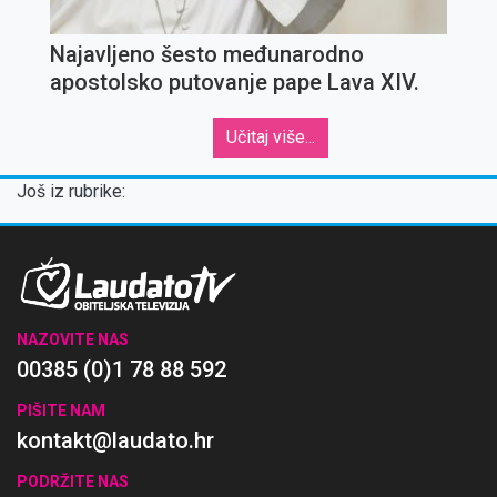
Najavljeno šesto međunarodno
apostolsko putovanje pape Lava XIV.
Učitaj više...
Još iz rubrike:
NAZOVITE NAS
00385 (0)1 78 88 592
PIŠITE NAM
kontakt@laudato.hr
PODRŽITE NAS