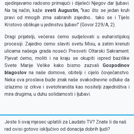
sjedinjavamo radosno primajući i dijeleći Njegov dar ljubavi.
Na taj način, kaže
sveti Augustin
, "kao što se jedan kruh
pravi od mnogih zrna sabranih zajedno... tako se i Tijelo
Kristovo oblikuje u jedinstvu ljubavi" (Govor 229/A, 2).
Dragi prijatelji, večeras ćemo sudjelovati u euharistijskoj
procesiji. Zajedno ćemo slaviti svetu Misu, a zatim krenuti
ulicama našega grada noseći Presveti Oltarski Sakrament.
Pjevat ćemo, moliti i na kraju se okupiti ispred bazilike
Svete Marije Velike kako bismo zazvali
Gospodinov
blagoslov
na naše domove, obitelji i cijelo čovječanstvo.
Neka ova proslava bude znak naše svakodnevne odluke da
izlazimo iz crkve i svetohraništa kao nositelji zajedništva i
mira drugima, u duhu solidarnosti i ljubavi.
Jeste li ovaj mjesec uplatili za Laudato TV? Znate li da naš
rad ovisi gotovo isključivo od donacija dobrih ljudi?