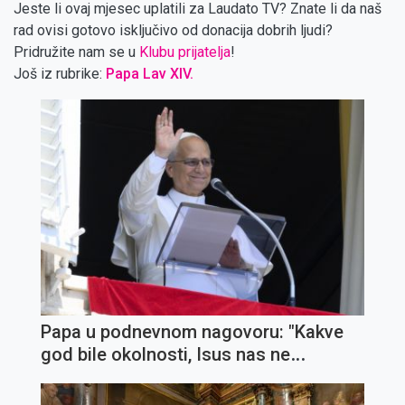
Jeste li ovaj mjesec uplatili za Laudato TV? Znate li da naš
rad ovisi gotovo isključivo od donacija dobrih ljudi?
Pridružite nam se u
Klubu prijatelja
!
Još iz rubrike:
Papa Lav XIV.
Papa u podnevnom nagovoru: "Kakve
god bile okolnosti, Isus nas ne
napušta"