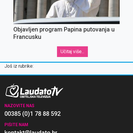
Objavljen program Papina putovanja u
Francusku
Učitaj više...
Još iz rubrike:
NAZOVITE NAS
00385 (0)1 78 88 592
PIŠITE NAM
kontakt@laudato.hr