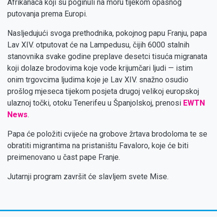
Afrikanaca koji su poginuli na moru tijekom opasnog
putovanja prema Europi.
Nasljedujući svoga prethodnika, pokojnog papu Franju, papa
Lav XIV. otputovat će na Lampedusu, čijih 6000 stalnih
stanovnika svake godine preplave desetci tisuća migranata
koji dolaze brodovima koje vode krijumčari ljudi — istim
onim trgovcima ljudima koje je Lav XIV. snažno osudio
prošlog mjeseca tijekom posjeta drugoj velikoj europskoj
ulaznoj točki, otoku Tenerifeu u Španjolskoj, prenosi
EWTN
News
.
Papa će položiti cvijeće na grobove žrtava brodoloma te se
obratiti migrantima na pristaništu Favaloro, koje će biti
preimenovano u čast pape Franje.
Jutarnji program završit će slavljem svete Mise.