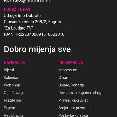
PODRŽITE NAS
Udruga Ime Dobrote
Gračanska cesta 208/2, Zagreb
"Za Laudato TV"
IBAN HR0223400091510603018
Dobro mijenja sve
.
NAVIGACIJA
INFORMACIJE
Vijesti
Impressum
Kalendar
O nama
Web shop
Uplate/Donacije
Oglašavanje
Revizorska izvješća udruge
Pratite nas
Pravila i opći uvjeti
Prijava
Smjernice privatnosti
Registracija
Postavke kolačića