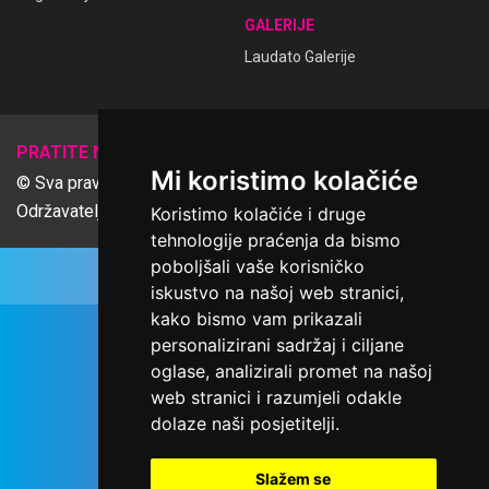
GALERIJE
Laudato Galerije
𝕏
PRATITE NAS
Mi koristimo kolačiće
© Sva prava pridržana Udruga Ime dobrote
Održavatelj Netcom d.o.o., Riva 6, Rijeka
Koristimo kolačiće i druge
tehnologije praćenja da bismo
poboljšali vaše korisničko
iskustvo na našoj web stranici,
kako bismo vam prikazali
personalizirani sadržaj i ciljane
oglase, analizirali promet na našoj
web stranici i razumjeli odakle
dolaze naši posjetitelji.
Slažem se