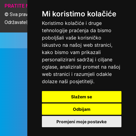
𝕏
PRATITE NAS
Mi koristimo kolačiće
© Sva prava pridržana Udruga Ime dobrote
Održavatelj Netcom d.o.o., Riva 6, Rijeka
Koristimo kolačiće i druge
tehnologije praćenja da bismo
poboljšali vaše korisničko
iskustvo na našoj web stranici,
kako bismo vam prikazali
personalizirani sadržaj i ciljane
oglase, analizirali promet na našoj
web stranici i razumjeli odakle
dolaze naši posjetitelji.
Slažem se
Odbijam
Promjeni moje postavke