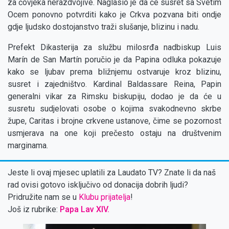
za čovjeka nerazdvojive. Naglasio je da će susret sa Svetim
Ocem ponovno potvrditi kako je Crkva pozvana biti ondje
gdje ljudsko dostojanstvo traži slušanje, blizinu i nadu.
Prefekt Dikasterija za službu milosrđa nadbiskup Luis
Marín de San Martín poručio je da Papina odluka pokazuje
kako se ljubav prema bližnjemu ostvaruje kroz blizinu,
susret i zajedništvo. Kardinal Baldassare Reina, Papin
generalni vikar za Rimsku biskupiju, dodao je da će u
susretu sudjelovati osobe o kojima svakodnevno skrbe
župe, Caritas i brojne crkvene ustanove, čime se pozornost
usmjerava na one koji prečesto ostaju na društvenim
marginama.
Jeste li ovaj mjesec uplatili za Laudato TV? Znate li da naš
rad ovisi gotovo isključivo od donacija dobrih ljudi?
Pridružite nam se u
Klubu prijatelja
!
Još iz rubrike:
Papa Lav XIV.