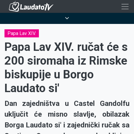
Skoči
na
Breadcrumb
glavni
sadržaj
Papa Lav XIV.
Papa Lav XIV. ručat će s
200 siromaha iz Rimske
biskupije u Borgo
Laudato si'
Dan zajedništva u Castel Gandolfu
uključit će misno slavlje, obilazak
Borga Laudato si' i zajednički ručak sa