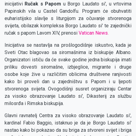
inicijativi
Ručak s Papom
u Borgo Laudato si', u vrtovima
Papinskih vila u Castel Gandolfu. Program će obuhvatiti
euharistijsko slavlje s liturgijom za očuvanje stvorenoga
svijeta, obilazak kompleksa Borgo Laudato si' te zajednički
ručak s papom Lavom XIV, prenosi
Vatican News.
Inicijativa se nastavlja na prošlogodišnje iskustvo, kada je
Sveti Otac blagovao sa siromašnima iz biskupije Albano.
Organizatori ističu da će svake godine jedna biskupija imati
priliku dovesti siromašne, izbjeglice, migrante i druge
osobe koje žive u različitim oblicima društvene ranjivosti
kako bi proveli dan u zajedništvu s Papom i u ljepoti
stvorenoga svijeta. Ovogodišnji susret organiziraju Centar
za visoko obrazovanje Laudato si', Dikasterij za službu
milosrđa i Rimska biskupija.
Glavni ravnatelj Centra za visoko obrazovanje Laudato si',
kardinal Fabio Baggio, istaknuo je da je Borgo Laudato si'
nastao kako bi pokazao da su briga za stvoreni svijet i briga