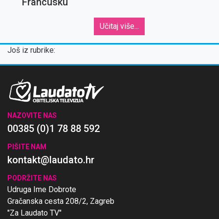
Francusku
Učitaj više...
Još iz rubrike:
NAZOVITE NAS
00385 (0)1 78 88 592
PIŠITE NAM
kontakt@laudato.hr
PODRŽITE NAS
Udruga Ime Dobrote
Gračanska cesta 208/2, Zagreb
"Za Laudato TV"