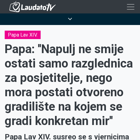
Skoči
na
Breadcrumb
glavni
sadržaj
Papa Lav XIV.
Papa: ''Napulj ne smije
ostati samo razglednica
za posjetitelje, nego
mora postati otvoreno
gradilište na kojem se
gradi konkretan mir''
Papa Lav XIV. susreo se s vjernicima