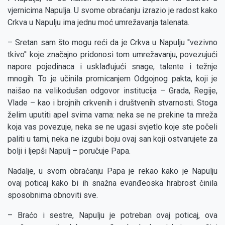
vjernicima Napulja. U svome obraćanju izrazio je radost kako
Crkva u Napulju ima jednu moć umrežavanja talenata.
– Sretan sam što mogu reći da je Crkva u Napulju ''vezivno
tkivo'' koje značajno pridonosi tom umrežavanju, povezujući
napore pojedinaca i usklađujući snage, talente i težnje
mnogih. To je učinila promicanjem Odgojnog pakta, koji je
naišao na velikodušan odgovor institucija – Grada, Regije,
Vlade – kao i brojnih crkvenih i društvenih stvarnosti. Stoga
želim uputiti apel svima vama: neka se ne prekine ta mreža
koja vas povezuje, neka se ne ugasi svjetlo koje ste počeli
paliti u tami, neka ne izgubi boju ovaj san koji ostvarujete za
bolji i ljepši Napulj – poručuje Papa.
Nadalje, u svom obraćanju Papa je rekao kako je Napulju
ovaj poticaj kako bi ih snažna evanđeoska hrabrost činila
sposobnima obnoviti sve.
– Braćo i sestre, Napulju je potreban ovaj poticaj, ova