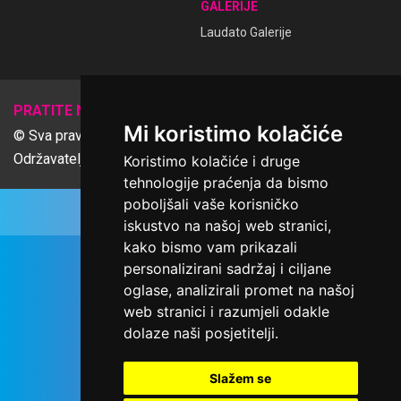
GALERIJE
Laudato Galerije
𝕏
PRATITE NAS
Mi koristimo kolačiće
© Sva prava pridržana Udruga Ime dobrote
Održavatelj Netcom d.o.o., Riva 6, Rijeka
Koristimo kolačiće i druge
tehnologije praćenja da bismo
poboljšali vaše korisničko
iskustvo na našoj web stranici,
kako bismo vam prikazali
personalizirani sadržaj i ciljane
oglase, analizirali promet na našoj
web stranici i razumjeli odakle
dolaze naši posjetitelji.
Slažem se