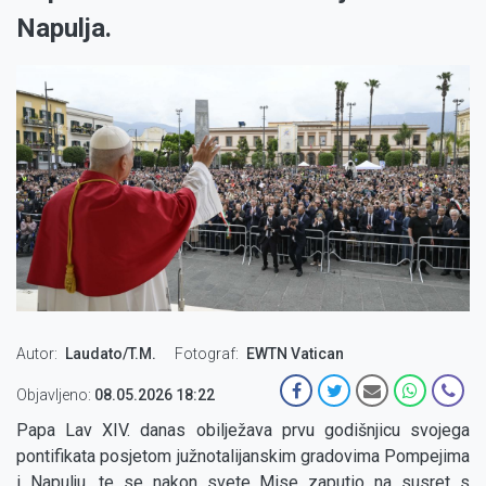
Napulja.
Autor
Laudato/T.M.
Fotograf
EWTN Vatican
Objavljeno:
08.05.2026 18:22
Papa Lav XIV. danas obilježava prvu godišnjicu svojega
pontifikata posjetom južnotalijanskim gradovima Pompejima
i Napulju, te se nakon svete Mise zaputio na susret s