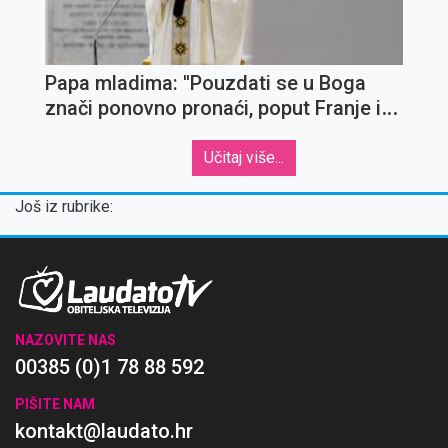
Papa mladima: ''Pouzdati se u Boga
znači ponovno pronaći, poput Franje i
Klare, svijet braće i sestara koje treba
cijeniti i kojima treba služiti''
Učitaj više...
Još iz rubrike:
NAZOVITE NAS
00385 (0)1 78 88 592
PIŠITE NAM
kontakt@laudato.hr