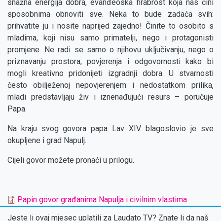
snažna energija dobra, evanđeoska hrabrost koja nas čini
sposobnima obnoviti sve. Neka to bude zadaća svih:
prihvatite ju i nosite naprijed zajedno! Činite to osobito s
mladima, koji nisu samo primatelji, nego i protagonisti
promjene. Ne radi se samo o njihovu uključivanju, nego o
priznavanju prostora, povjerenja i odgovornosti kako bi
mogli kreativno pridonijeti izgradnji dobra. U stvarnosti
često obilježenoj nepovjerenjem i nedostatkom prilika,
mladi predstavljaju živ i iznenađujući resurs – poručuje
Papa.
Na kraju svog govora papa Lav XIV. blagoslovio je sve
okupljene i grad Napulj.
Cijeli govor možete pronaći u prilogu.
Papin govor građanima Napulja i civilnim vlastima
Jeste li ovaj mjesec uplatili za Laudato TV? Znate li da naš