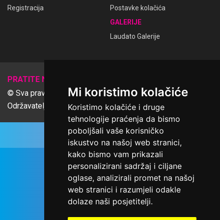
Registracija
Postavke kolačića
GALERIJE
Laudato Galerije
𝕏
PRATITE NAS
Mi koristimo kolačiće
© Sva prava pridržana Udruga Ime dobrote
Održavatelj Netcom d.o.o., Riva 6, Rijeka
Koristimo kolačiće i druge
tehnologije praćenja da bismo
poboljšali vaše korisničko
iskustvo na našoj web stranici,
kako bismo vam prikazali
personalizirani sadržaj i ciljane
oglase, analizirali promet na našoj
web stranici i razumjeli odakle
dolaze naši posjetitelji.