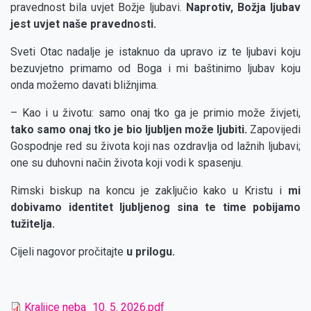
pravednost bila uvjet Božje ljubavi.
Naprotiv, Božja ljubav
jest uvjet naše pravednosti.
Sveti Otac nadalje je istaknuo da upravo iz te ljubavi koju
bezuvjetno primamo od Boga i mi baštinimo ljubav koju
onda možemo davati bližnjima.
– Kao i u životu: samo onaj tko ga je primio može živjeti,
tako samo onaj tko je bio ljubljen može ljubiti.
Zapovijedi
Gospodnje red su života koji nas ozdravlja od lažnih ljubavi;
one su duhovni način života koji vodi k spasenju.
Rimski biskup na koncu je zaključio kako u Kristu i
mi
dobivamo identitet ljubljenog sina te time pobijamo
tužitelja.
Cijeli nagovor pročitajte
u prilogu.
Kraljice neba_10. 5. 2026.pdf