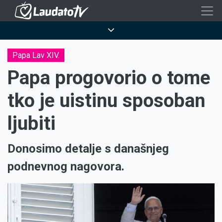
Skoči
na
Breadcrumb
glavni
sadržaj
Papa Lav XIV.
Papa progovorio o tome
tko je uistinu sposoban
ljubiti
Donosimo detalje s današnjeg
podnevnog nagovora.