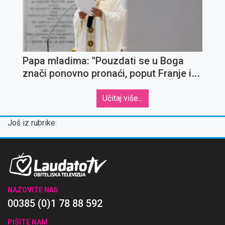
Papa mladima: ''Pouzdati se u Boga
znači ponovno pronaći, poput Franje i
Klare, svijet braće i sestara koje treba
cijeniti i kojima treba služiti''
Učitaj više...
Još iz rubrike:
NAZOVITE NAS
00385 (0)1 78 88 592
PIŠITE NAM