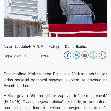
Autor
Laudato/N.M./L.M.
Fotograf
Daniel Ibáñez
Objavljeno:
10.05.2026 12:06
Prije molitve Kraljice neba Papa je u Vatikanu održao još
jedan nedjeljni podnevni nagovor u kojem se osvrnuo na
Evanđelje dana.
– Krist govori: ''Ako me ljubite, zapovijedi ćete moje čuvati''
(Iv 14,15). Ova nas izjava oslobađa zablude, od pomisli da
smo ljubljeni jedino ako vršimo zapovijedi: tada bi naša