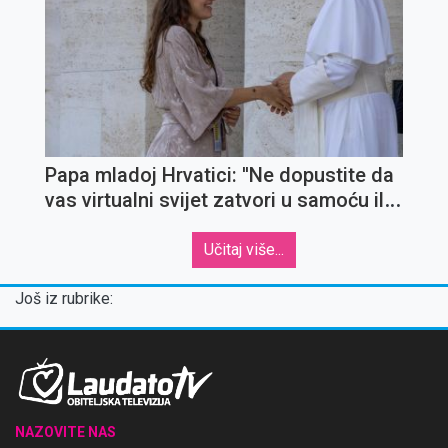
Papa mladoj Hrvatici: ''Ne dopustite da
vas virtualni svijet zatvori u samoću ili
u površnost; njegujte stvarne odnose,
prijateljstva''
Učitaj više...
Još iz rubrike:
NAZOVITE NAS