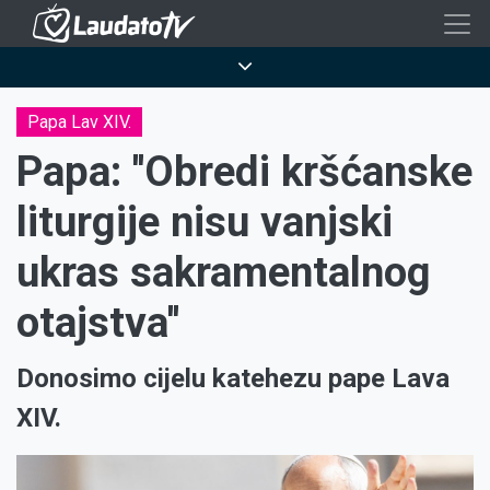
Skoči
na
Breadcrumb
glavni
sadržaj
Papa Lav XIV.
Papa: ''Obredi kršćanske
liturgije nisu vanjski
ukras sakramentalnog
otajstva''
Donosimo cijelu katehezu pape Lava
XIV.