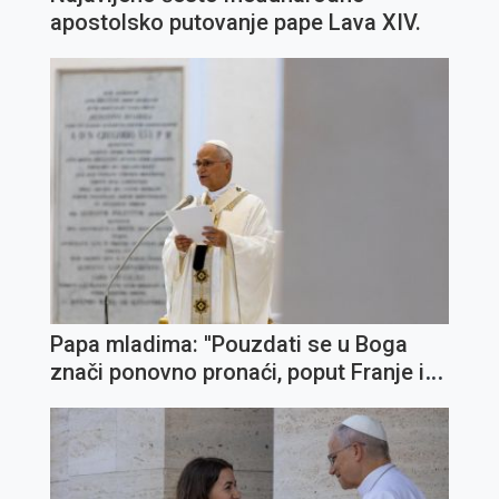
apostolsko putovanje pape Lava XIV.
Papa mladima: ''Pouzdati se u Boga
znači ponovno pronaći, poput Franje i
Klare, svijet braće i sestara koje treba
cijeniti i kojima treba služiti''