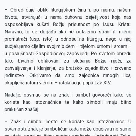
– Obred daje oblik liturgijskom činu i, po njemu, našem
životu, stvarajući u nama duhovnu osjetljivost koja nas
osposobljava kušati Božju prisutnost po Isusu Kristu.
Naravno, to se događa ako ne ostajemo strani ili nijemi
promatrači (usp. isto) u odnosu na liturgiju, nego u njoj
sudjelujemo cijelim svojim bićem – tijelom, umom i srcem –
u poslušnosti Gospodinovoj zapovijedi. Po svetom obredu
tako bivamo oblikovani za slušanje Božje riječi, za
zahvaljivanje i klanjanje, za bratsko zajedništvo i crkveno
jedinstvo. Otkrivamo da smo zajednica mnogih lica,
okupljena istom vjerom – istaknuo je papa Lav XIV.
Nadalje, osvrnuo se na znak i simbol govoreći kako se
koriste kao istoznačnice te kako simboli imaju bitno
praktičan značaj.
– Znak i simbol često se koriste kao istoznačnice. U
stvarnosti, znak je simboličan kada može upućivati ne samo