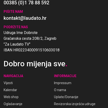
00385 (0)1 78 88 592
PIŠITE NAM
kontakt@laudato.hr
PODRŽITE NAS
Udruga Ime Dobrote
Gračanska cesta 208/2, Zagreb
"Za Laudato TV"
IBAN HR0223400091510603018
Dobro mijenja sve
.
NAVIGACIJA
INFORMACIJE
Vijesti
Impressum
Kalendar
O nama
Web shop
Uplate/Donacije
Oglašavanje
Revizorska izvješća udruge