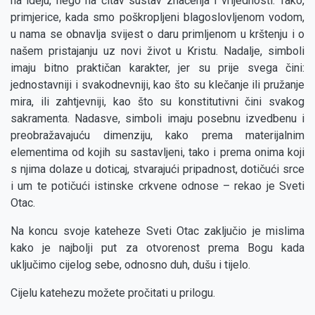
na ideju, nego na čitav sustav značenja i vrijednosti. Tako,
primjerice, kada smo poškropljeni blagoslovljenom vodom,
u nama se obnavlja svijest o daru primljenom u krštenju i o
našem pristajanju uz novi život u Kristu. Nadalje, simboli
imaju bitno praktičan karakter, jer su prije svega čini:
jednostavniji i svakodnevniji, kao što su klečanje ili pružanje
mira, ili zahtjevniji, kao što su konstitutivni čini svakog
sakramenta. Nadasve, simboli imaju posebnu izvedbenu i
preobražavajuću dimenziju, kako prema materijalnim
elementima od kojih su sastavljeni, tako i prema onima koji
s njima dolaze u doticaj, stvarajući pripadnost, dotičući srce
i um te potičući istinske crkvene odnose – rekao je Sveti
Otac.
Na koncu svoje kateheze Sveti Otac zaključio je mislima
kako je najbolji put za otvorenost prema Bogu kada
uključimo cijelog sebe, odnosno duh, dušu i tijelo.
Cijelu katehezu možete pročitati u prilogu.