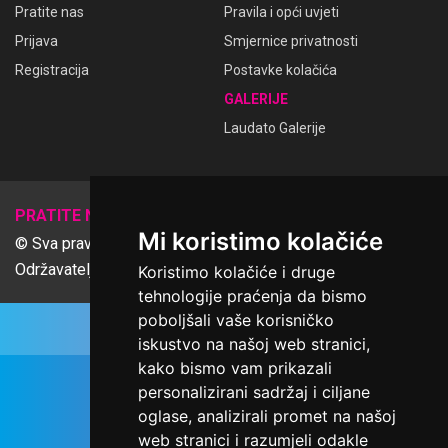
Pratite nas
Pravila i opći uvjeti
Prijava
Smjernice privatnosti
Registracija
Postavke kolačića
GALERIJE
Laudato Galerije
𝕏
PRATITE NAS
Mi koristimo kolačiće
© Sva prava pridržana Udruga Ime dobrote
Održavatelj Netcom d.o.o., Riva 6, Rijeka
Koristimo kolačiće i druge
tehnologije praćenja da bismo
poboljšali vaše korisničko
iskustvo na našoj web stranici,
kako bismo vam prikazali
personalizirani sadržaj i ciljane
oglase, analizirali promet na našoj
web stranici i razumjeli odakle