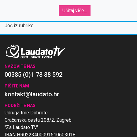
Učitaj više...
Još iz rubrike:
NAZOVITE NAS
00385 (0)1 78 88 592
PIŠITE NAM
kontakt@laudato.hr
PODRŽITE NAS
Udruga Ime Dobrote
Gračanska cesta 208/2, Zagreb
"Za Laudato TV"
IBAN HR0223400091510603018