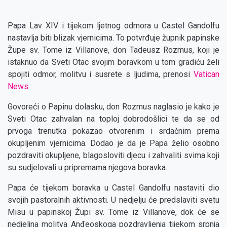
Papa Lav XIV. i tijekom ljetnog odmora u Castel Gandolfu
nastavlja biti blizak vjernicima. To potvrđuje župnik papinske
Župe sv. Tome iz Villanove, don Tadeusz Rozmus, koji je
istaknuo da Sveti Otac svojim boravkom u tom gradiću želi
spojiti odmor, molitvu i susrete s ljudima, prenosi
Vatican
News.
Govoreći o Papinu dolasku, don Rozmus naglasio je kako je
Sveti Otac zahvalan na toploj dobrodošlici te da se od
prvoga trenutka pokazao otvorenim i srdačnim prema
okupljenim vjernicima. Dodao je da je Papa želio osobno
pozdraviti okupljene, blagosloviti djecu i zahvaliti svima koji
su sudjelovali u pripremama njegova boravka.
Papa će tijekom boravka u Castel Gandolfu nastaviti dio
svojih pastoralnih aktivnosti. U nedjelju će predslaviti svetu
Misu u papinskoj Župi sv. Tome iz Villanove, dok će se
nedjeljna molitva Anđeoskoga pozdravljenja tijekom srpnja