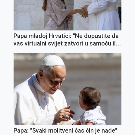
Papa mladoj Hrvatici: ''Ne dopustite da
vas virtualni svijet zatvori u samoću ili
u površnost; njegujte stvarne odnose,
prijateljstva''
Papa: ''Svaki molitveni čas čin je nade''