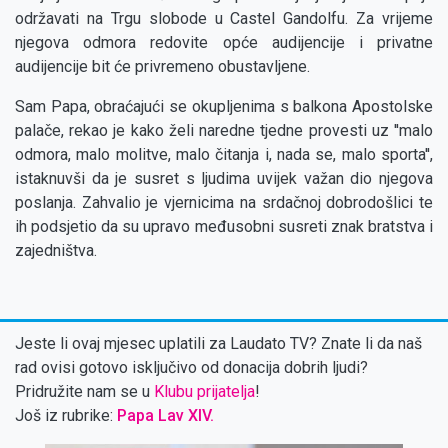
održavati na Trgu slobode u Castel Gandolfu. Za vrijeme
njegova odmora redovite opće audijencije i privatne
audijencije bit će privremeno obustavljene.
Sam Papa, obraćajući se okupljenima s balkona Apostolske
palače, rekao je kako želi naredne tjedne provesti uz ''malo
odmora, malo molitve, malo čitanja i, nada se, malo sporta'',
istaknuvši da je susret s ljudima uvijek važan dio njegova
poslanja. Zahvalio je vjernicima na srdačnoj dobrodošlici te
ih podsjetio da su upravo međusobni susreti znak bratstva i
zajedništva.
Jeste li ovaj mjesec uplatili za Laudato TV? Znate li da naš
rad ovisi gotovo isključivo od donacija dobrih ljudi?
Pridružite nam se u
Klubu prijatelja
!
Još iz rubrike:
Papa Lav XIV.