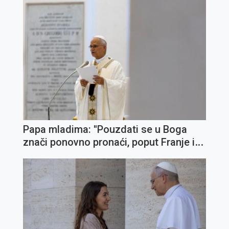
Papa mladima: ''Pouzdati se u Boga
znači ponovno pronaći, poput Franje i
Klare, svijet braće i sestara koje treba
cijeniti i kojima treba služiti''