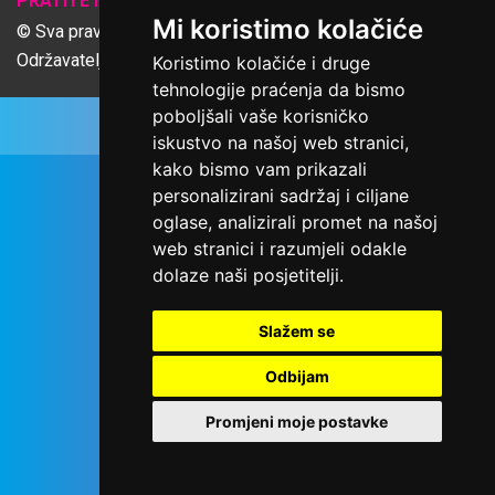
PRATITE NAS
Mi koristimo kolačiće
© Sva prava pridržana Udruga Ime dobrote
Održavatelj Netcom d.o.o., Riva 6, Rijeka
Koristimo kolačiće i druge
tehnologije praćenja da bismo
poboljšali vaše korisničko
iskustvo na našoj web stranici,
kako bismo vam prikazali
personalizirani sadržaj i ciljane
oglase, analizirali promet na našoj
web stranici i razumjeli odakle
dolaze naši posjetitelji.
Slažem se
Odbijam
Promjeni moje postavke