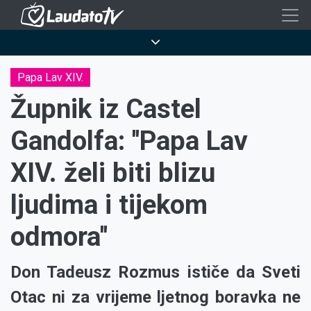
Skoči
na
Breadcrumb
glavni
sadržaj
Papa Lav XIV.
Župnik iz Castel
Gandolfa: ''Papa Lav
XIV. želi biti blizu
ljudima i tijekom
odmora''
Don Tadeusz Rozmus ističe da Sveti
Otac ni za vrijeme ljetnog boravka ne