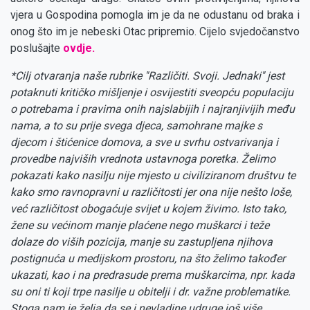
vjera u Gospodina pomogla im je da ne odustanu od braka i
onog što im je nebeski Otac pripremio. Cijelo svjedočanstvo
poslušajte
ovdje.
*Cilj otvaranja naše rubrike ''Različiti. Svoji. Jednaki'' jest
potaknuti kritičko mišljenje i osvijestiti sveopću populaciju
o potrebama i pravima onih najslabijih i najranjivijih među
nama, a to su prije svega djeca, samohrane majke s
djecom i štićenice domova, a sve u svrhu ostvarivanja i
provedbe najviših vrednota ustavnoga poretka. Želimo
pokazati kako nasilju nije mjesto u civiliziranom društvu te
kako smo ravnopravni u različitosti jer ona nije nešto loše,
već različitost obogaćuje svijet u kojem živimo. Isto tako,
žene su većinom manje plaćene nego muškarci i teže
dolaze do viših pozicija, manje su zastupljena njihova
postignuća u medijskom prostoru, na što želimo također
ukazati, kao i na predrasude prema muškarcima, npr. kada
su oni ti koji trpe nasilje u obitelji i dr. važne problematike.
Stoga nam je želja da se i nevladine udruge još više