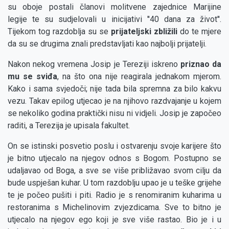
su oboje postali članovi molitvene zajednice Marijine
legije te su sudjelovali u inicijativi ''40 dana za život''.
Tijekom tog razdoblja su se
prijateljski zbližili
do te mjere
da su se drugima znali predstavljati kao najbolji prijatelji.
Nakon nekog vremena Josip je Tereziji iskreno
priznao da
mu se sviđa
,
na što ona nije reagirala jednakom mjerom.
Kako i sama svjedoči; nije tada bila spremna za bilo kakvu
vezu. Takav epilog utjecao je na njihovo razdvajanje u kojem
se nekoliko godina praktički nisu ni vidjeli. Josip je započeo
raditi, a Terezija je upisala fakultet.
On se istinski posvetio poslu i ostvarenju svoje karijere što
je bitno utjecalo na njegov odnos s Bogom. Postupno se
udaljavao od Boga, a sve se više približavao svom cilju da
bude uspješan kuhar. U tom razdoblju upao je u teške grijehe
te je počeo pušiti i piti. Radio je s renomiranim kuharima u
restoranima s Michelinovim zvjezdicama. Sve to bitno je
utjecalo na njegov ego koji je sve više rastao. Bio je i u