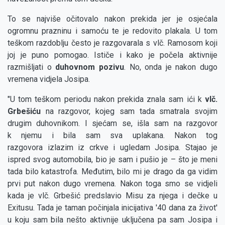
To se najviše očitovalo nakon prekida jer je osjećala
ogromnu prazninu i samoću te je redovito plakala. U tom
teškom razdoblju često je razgovarala s vlč. Ramosom koji
joj je puno pomogao. Ističe i kako je počela aktivnije
razmišljati o
duhovnom pozivu
. No, onda je nakon dugo
vremena vidjela Josipa.
"U tom teškom periodu nakon prekida znala sam ići k
vlč.
Grbešiću
na razgovor, kojeg sam tada smatrala svojim
drugim duhovnikom. I sjećam se, išla sam na razgovor
k njemu i bila sam sva uplakana. Nakon tog
razgovora izlazim iz crkve i ugledam Josipa. Stajao je
ispred svog automobila, bio je sam i pušio je – što je meni
tada bilo katastrofa. Međutim, bilo mi je drago da ga vidim
prvi put nakon dugo vremena. Nakon toga smo se vidjeli
kada je vlč. Grbešić predslavio Misu za njega i dečke u
Exitusu. Tada je taman počinjala inicijativa '40 dana za život'
u koju sam bila nešto aktivnije uključena pa sam Josipa i