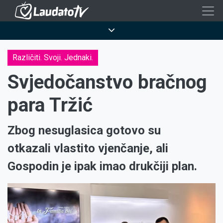
Skoči
na
Breadcrumb
glavni
sadržaj
Različiti. Svoji. Jednaki.
Svjedočanstvo bračnog
para Tržić
Zbog nesuglasica gotovo su
otkazali vlastito vjenčanje, ali
Gospodin je ipak imao drukčiji plan.