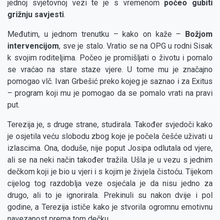
jednoj svjetovnoj vezi te je s vremenom
počeo gubiti
grižnju savjesti
.
Međutim, u jednom trenutku – kako on kaže –
Božjom
intervencijom
, sve je stalo. Vratio se na OPG u rodni Sisak
k svojim roditeljima. Počeo je promišljati o životu i pomalo
se vraćao na stare staze vjere. U tome mu je značajno
pomogao vlč. Ivan Grbešić preko kojeg je saznao i za Exitus
– program koji mu je pomogao da se pomalo vrati na pravi
put.
Terezija je, s druge strane, studirala. Također svjedoči kako
je osjetila veću slobodu zbog koje je počela češće uživati u
izlascima. Ona, doduše, nije poput Josipa odlutala od vjere,
ali se na neki način također tražila. Ušla je u vezu s jednim
dečkom koji je bio u vjeri i s kojim je živjela čistoću. Tijekom
cijelog tog razdoblja veze osjećala je da nisu jedno za
drugo, ali to je ignorirala. Prekinuli su nakon dvije i pol
godine, a Terezija ističe kako je stvorila ogromnu emotivnu
navezanost prema tom dečku.