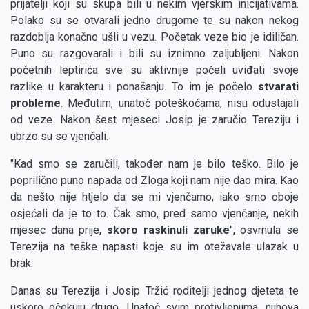
prijatelji koji su skupa bili u nekim vjerskim inicijativama.
Polako su se otvarali jedno drugome te su nakon nekog
razdoblja konačno ušli u vezu. Početak veze bio je idiličan.
Puno su razgovarali i bili su iznimno zaljubljeni. Nakon
početnih leptirića sve su aktivnije počeli uviđati svoje
razlike u karakteru i ponašanju. To im je počelo
stvarati
probleme
. Međutim, unatoč poteškoćama, nisu odustajali
od veze. Nakon šest mjeseci Josip je zaručio Tereziju i
ubrzo su se vjenčali.
"Kad smo se zaručili, također nam je bilo teško. Bilo je
poprilično puno napada od Zloga koji nam nije dao mira. Kao
da nešto nije htjelo da se mi vjenčamo, iako smo oboje
osjećali da je to to. Čak smo, pred samo vjenčanje, nekih
mjesec dana prije,
skoro raskinuli zaruke
", osvrnula se
Terezija na teške napasti koje su im otežavale ulazak u
brak.
Danas su Terezija i Josip Tržić roditelji jednog djeteta te
uskoro očekuju drugo. Unatoč svim protivljenjima, njihova