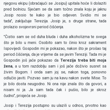
njegovu ekipu (obraćajući se Josipu) upitala hoće li dolaziti
pred bolnicu. Sjećam se da sam točno znala koju je jaknu
Josip nosio te kako je bio odjeven. Svidio mi se
tada'', zaključuje Terezija. Josip je, s druge strane, tada
prolazio svojevrsni period čišćenja.
"Čistio sam se od duha bluda i duha alkoholizma te svega
što je bilo u meni. Osobito sam to činio kroz sakrament
Ispovijedi. Gospodin mi je pokazao, nakon što je prošao taj
period čišćenja, da je vrijeme da se javim Tereziji. Tada mi je
Gospodin još jače pokazao da
Terezija treba biti moja
žena
,
a u tom razdoblju sam i još jače doživio susret sa
živim Bogom. I onda sam joj se, nakon toga, ponovno
odlučio javiti. Pozvao sam ju na kavu nakon svete Mise. To
je bilo dosta neugodno. Ni ona nije znala što da govori, a
nisam ni ja. Ja sam tada čak i pušio, bilo je skroz
čudno'', prisjeća se Josip.
Josip i Terezija postupno su ulazili u odnos, prvotno kao