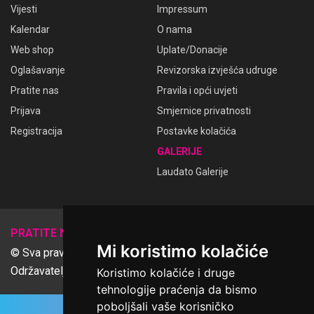
Vijesti
Impressum
Kalendar
O nama
Web shop
Uplate/Donacije
Oglašavanje
Revizorska izvješća udruge
Pratite nas
Pravila i opći uvjeti
Prijava
Smjernice privatnosti
Registracija
Postavke kolačića
GALERIJE
Laudato Galerije
𝕏
PRATITE NAS
Mi koristimo kolačiće
© Sva prava pridržana Udruga Ime dobrote
Održavatelj Netcom d.o.o., Riva 6, Rijeka
Koristimo kolačiće i druge
tehnologije praćenja da bismo
poboljšali vaše korisničko