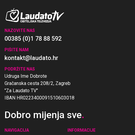
NAZOVITE NAS
00385 (0)1 78 88 592
PIŠITE NAM
kontakt@laudato.hr
PODRŽITE NAS
Udruga Ime Dobrote
Gračanska cesta 208/2, Zagreb
"Za Laudato TV"
IBAN HR0223400091510603018
Dobro mijenja sve
.
NAVIGACIJA
INFORMACIJE