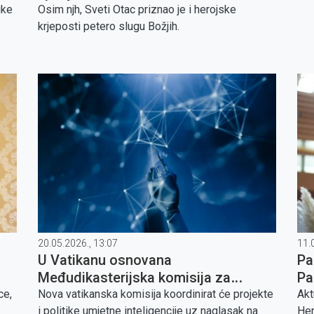
ike
Osim njh, Sveti Otac priznao je i herojske
krjeposti petero slugu Božjih.
20.05.2026., 13:07
11.
U Vatikanu osnovana
Pa
Međudikasterijska komisija za
Pa
umjetnu inteligenciju
ce,
Nova vatikanska komisija koordinirat će projekte
Akt
i politike umjetne inteligencije uz naglasak na
Her