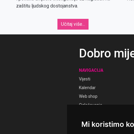
zaštitu ljudskog dostojanstva.
Učitaj više...
Dobro mij
NAVIGACIJA
Vijesti
Kalendar
Web shop
Oglašavanje
Pratite nas
Prijava
Mi koristimo ko
Registracija