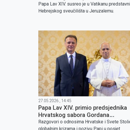
Papa Lav XIV. susreo je u Vatikanu predstavn
Hebrejskog sveučilišta u Jeruzalemu.
27.05.2026., 14:45
Papa Lav XIV. primio predsjednika
Hrvatskog sabora Gordana
Jandrokovića
Razgovori o odnosima Hrvatske i Svete Stoli
globalnim krizama i pozivu Papi u posjet