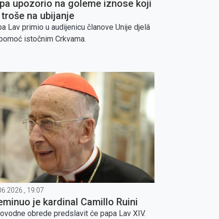
pa upozorio na goleme iznose koji
 troše na ubijanje
a Lav primio u audijenicu članove Unije djelâ
pomoć istočnim Crkvama.
06.2026., 19:07
eminuo je kardinal Camillo Ruini
ovodne obrede predslavit će papa Lav XIV.