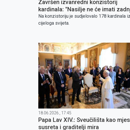
Završen izvanredni konzistorij
kardinala: ''Nasilje ne će imati zadn
riječ''
Na konzistoriju je sudjelovalo 178 kardinala i
cijeloga svijeta.
18.06.2026., 17:45
Papa Lav XIV.: Sveučilišta kao mjes
susreta i graditelji mira