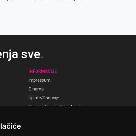
enja sve
.
INFORMACIJE
Impressum
O nama
Uplate/Donacije
Revizorska izvješća udruge
Pravila i opći uvjeti
Smjernice privatnosti
lačiće
Postavke kolačića