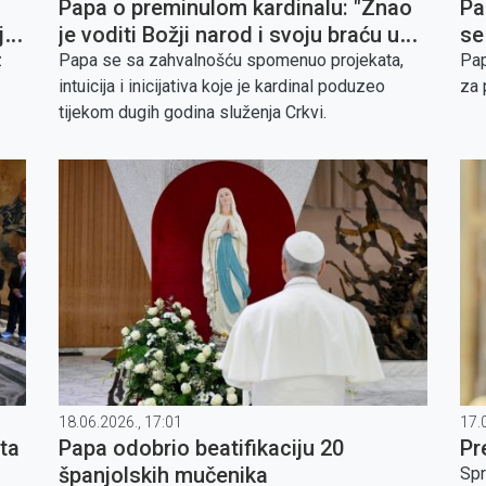
Papa o preminulom kardinalu: "Znao
Pa
ju
je voditi Božji narod i svoju braću u
se
biskupstvu"
z
Papa se sa zahvalnošću spomenuo projekata,
Pap
intuicija i inicijativa koje je kardinal poduzeo
za 
tijekom dugih godina služenja Crkvi.
18.06.2026., 17:01
17.
ta
Papa odobrio beatifikaciju 20
Pr
španjolskih mučenika
Spr