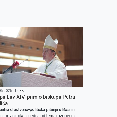
05.2026., 15:38
pa Lav XIV. primio biskupa Petra
lića
ualna društveno-politička pitanja u Bosni i
cegovini bila su jedna od tema razgovora.