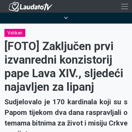
Skoči
na
Breadcrumb
glavni
sadržaj
Vatikan
[FOTO] Zaključen prvi
izvanredni konzistorij
pape Lava XIV., sljedeći
najavljen za lipanj
Sudjelovalo je 170 kardinala koji su s
Papom tijekom dva dana raspravljali o
temama bitnima za život i misiju Crkve