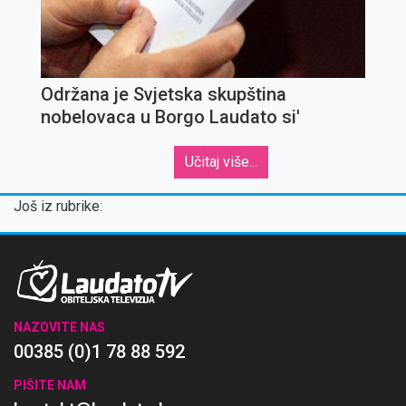
Održana je Svjetska skupština
nobelovaca u Borgo Laudato si'
Učitaj više...
Još iz rubrike:
NAZOVITE NAS
00385 (0)1 78 88 592
PIŠITE NAM