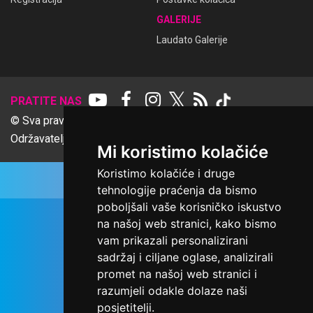
GALERIJE
Laudato Galerije
𝕏
PRATITE NAS
© Sva prava pridržana Udruga Ime dobrote
Održavatelj Netcom d.o.o., Riva 6, Rijeka
Mi koristimo kolačiće
Koristimo kolačiće i druge
tehnologije praćenja da bismo
poboljšali vaše korisničko iskustvo
na našoj web stranici, kako bismo
vam prikazali personalizirani
sadržaj i ciljane oglase, analizirali
promet na našoj web stranici i
razumjeli odakle dolaze naši
posjetitelji.