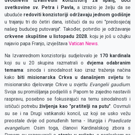
dvodnevni izvanredni konzistorij za lipanj, uoči
svetkovine sv. Petra i Pavla,
a izrazio je želju da se
ubuduće
redoviti konzistoriji održavaju jednom godišnje
u trajanju tri do četiri dana, ističući da su oni "predosjećaj
našeg budućeg putovanja". Također, potvrdio je održavanje
crkvene skupštine u listopadu 2028.
koju je još u ožujku
najavio papa Franjo, izvještava
Vatican News
.
Na Izvanrednom konzistoriju sudjelovalo je
170 kardinala
koji su u 20 skupina razmatrali o
dvjema odabranim
temama
: sinoda i sinodalnost kao izraz traženja načina
kako
biti misionarska Crkva u današnjem svijetu
te
misionarsko djelovanje Crkve u svjetlu
Evangelii gaudium
.
Svoja su promišljanja podijelili s Papom te zajedno nastavili
raspravu, posebno se fokusirajući na temu sinodalnosti i
ističući potrebu
življenja kao "pratitelji na putu"
. Osvrnuli
su se i na Drugi vatikanski koncil, uz koji se usko vežu
preostale dvije od ponuđenih tema - liturgija i
Praedicate
evangelium
. Osim toga, članovi Kardinalskog zbora s