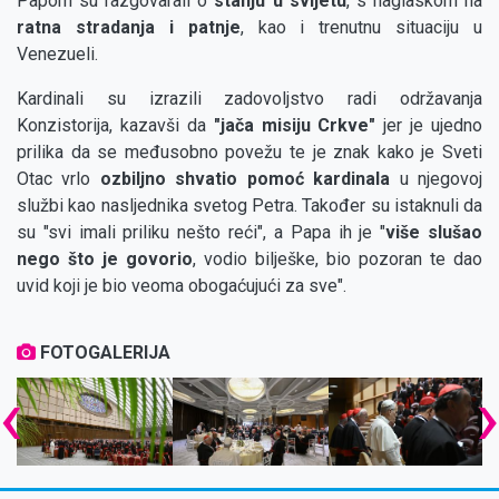
Papom su razgovarali o
stanju u svijetu
, s naglaskom na
ratna stradanja i patnje
, kao i trenutnu situaciju u
Venezueli.
Kardinali su izrazili zadovoljstvo radi održavanja
Konzistorija, kazavši da
"jača misiju Crkve"
jer je ujedno
prilika da se međusobno povežu te je znak kako je Sveti
Otac vrlo
ozbiljno shvatio pomoć kardinala
u njegovoj
službi kao nasljednika svetog Petra. Također su istaknuli da
su "svi imali priliku nešto reći", a Papa ih je "
više slušao
nego što je govorio
, vodio bilješke, bio pozoran te dao
uvid koji je bio veoma obogaćujući za sve".
FOTOGALERIJA
‹