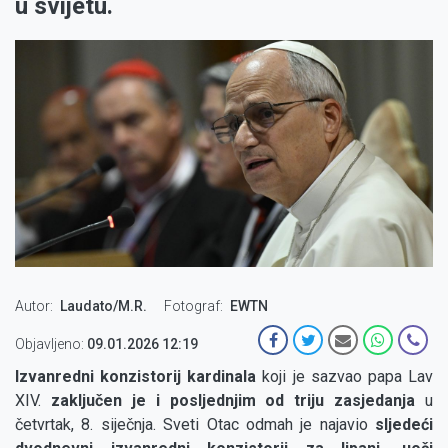
u svijetu.
Autor
Laudato/M.R.
Fotograf
EWTN
Objavljeno:
09.01.2026 12:19
Izvanredni konzistorij kardinala
koji je sazvao papa Lav
XIV.
zaključen je i posljednjim od triju zasjedanja
u
četvrtak, 8. siječnja. Sveti Otac odmah je najavio
sljedeći