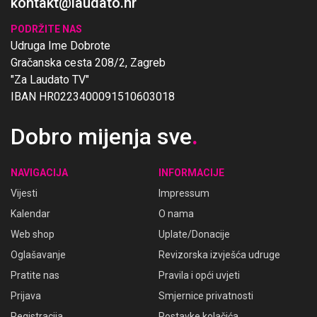
kontakt@laudato.hr
PODRŽITE NAS
Udruga Ime Dobrote
Gračanska cesta 208/2, Zagreb
"Za Laudato TV"
IBAN HR0223400091510603018
Dobro mijenja sve
.
NAVIGACIJA
INFORMACIJE
Vijesti
Impressum
Kalendar
O nama
Web shop
Uplate/Donacije
Oglašavanje
Revizorska izvješća udruge
Pratite nas
Pravila i opći uvjeti
Prijava
Smjernice privatnosti
Registracija
Postavke kolačića