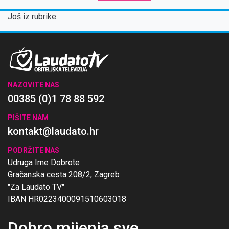
Još iz rubrike:
NAZOVITE NAS
00385 (0)1 78 88 592
PIŠITE NAM
kontakt@laudato.hr
PODRŽITE NAS
Udruga Ime Dobrote
Gračanska cesta 208/2, Zagreb
"Za Laudato TV"
IBAN HR0223400091510603018
Dobro mijenja sve
.