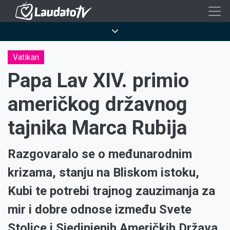
Skoči
na
Breadcrumb
glavni
sadržaj
Vatikan
Papa Lav XIV. primio
američkog državnog
tajnika Marca Rubija
Razgovaralo se o međunarodnim
krizama, stanju na Bliskom istoku,
Kubi te potrebi trajnog zauzimanja za
mir i dobre odnose između Svete
Stolice i Sjedinjenih Američkih Država.