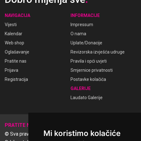
NAVIGACIJA
INFORMACIJE
Vijesti
Impressum
Kalendar
O nama
Web shop
Uplate/Donacije
Oglašavanje
Revizorska izvješća udruge
Pratite nas
Pravila i opći uvjeti
Prijava
Smjernice privatnosti
Registracija
Postavke kolačića
GALERIJE
Laudato Galerije
𝕏
PRATITE NAS
Mi koristimo kolačiće
© Sva prava pridržana Udruga Ime dobrote