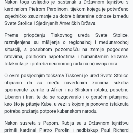
Nakon toga uslijedio je sastanak u Državnom tajništvu s
kardinalom Pietrom Parolinom, tijekom kojega je potvrđeno
zajedničko zauzimanje za dobre bilateralne odnose između
Svete Stolice i Sjedinjenih Američkih Država.
Prema priopćenju Tiskovnog ureda Svete Stolice,
razmijenjena su mišljenja o regionalnoj i međunarodnoj
situaciji, s posebnom pozornošću na zemlje pogođene
ratovima, političkim napetostima i humanitarnim krizama.
Istaknuta je i potreba neumornog rada na očuvanju mira.
O ovim posljednjim točkama Tiskovni je ured Svete Stolice
objasnio da su među navedenim zonama sukoba
spomenute zemlje u Africi i na Bliskom istoku, posebno
Libanon i Iran, te da se razgovaralo i o gorućim pitanjima,
kao što je pitanje Kube, u vezi s kojom je ponovno istaknuta
potreba pružanja potpore kubanskom narodu.
Nakon susreta s Papom, Rubija su u Državnom tajništvu
primili kardinal Pietro Parolin i nadbiskup Paul Richard