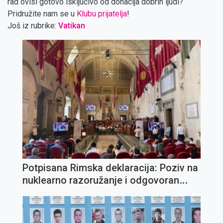
rad ovisi gotovo isključivo od donacija dobrih ljudi?
Pridružite nam se u
Klubu prijatelja
!
Još iz rubrike:
Vatikan
Potpisana Rimska deklaracija: Poziv na
nuklearno razoružanje i odgovoran
razvoj umjetne inteligencije