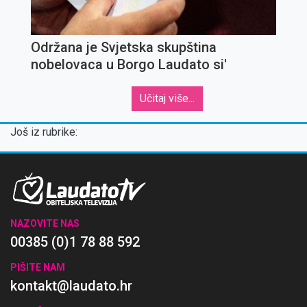
Održana je Svjetska skupština
nobelovaca u Borgo Laudato si'
Učitaj više...
Još iz rubrike:
NAZOVITE NAS
00385 (0)1 78 88 592
PIŠITE NAM
kontakt@laudato.hr