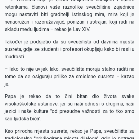
retorikama, članovi vaše raznolike sveučilišne zajednice
mogu nastaviti biti graditelji istinskog mira, mira koji je
nenaoružan i razoružavajuć, ponizan i ustrajan, koji radi na
skladu među ljudima – rekao je Lav XIV.
Također je podsjetio da su sveučilišta od davnina mjesta
susreta, gdje se studenti i profesori okupljaju kako bi rasli u
mudrosti.
– Iako to nije uvijek lako, sveučilišta moraju stalno raditi na
tome da se osiguraju prilike za smislene susrete – kazao
je.
Papa je rekao da to čini bitan dio života svake
visokoškolske ustanove, jer su naši odnosi s drugima, naši
jezici i naše kulture ''od presudne važnosti za to tko smo
kao ljudska bića''.
Kao prirodna mjesta susreta, rekao je Papa, sveučilišta su
tradicionalno ''privilegirana mjesta dijaloga'', gdje je potraga