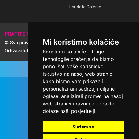
Laudato Galerije
𝕏
PRATITE NAS
Mi koristimo kolačiće
© Sva prava pridržana Udruga Ime dobrote
Održavatelj Netcom d.o.o., Riva 6, Rijeka
Koristimo kolačiće i druge
tehnologije praćenja da bismo
poboljšali vaše korisničko
iskustvo na našoj web stranici,
kako bismo vam prikazali
personalizirani sadržaj i ciljane
oglase, analizirali promet na našoj
web stranici i razumjeli odakle
dolaze naši posjetitelji.
Slažem se