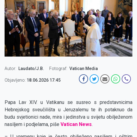
Autor
Laudato/J.B.
Fotograf
Vatican Media
Objavljeno:
18.06.2026 17:45
Papa Lav XIV. u Vatikanu se susreo s predstavnicima
Hebrejskog sveučilišta u Jeruzalemu te ih potaknuo da
budu svjetionici nade, mira i jedinstva u svijetu obilježenom
nasiljem i podjelama, piše
Vatican News
.
– U vremenu koje je često obilježeno nasiljem i oštrim