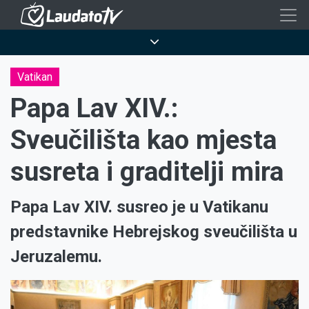
Skoči
na
Breadcrumb
glavni
sadržaj
Vatikan
Papa Lav XIV.:
Sveučilišta kao mjesta
susreta i graditelji mira
Papa Lav XIV. susreo je u Vatikanu
predstavnike Hebrejskog sveučilišta u
Jeruzalemu.