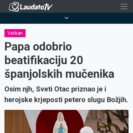
Skoči
na
Breadcrumb
glavni
sadržaj
Vatikan
Papa odobrio
beatifikaciju 20
španjolskih mučenika
Osim njh, Sveti Otac priznao je i
herojske krjeposti petero slugu Božjih.