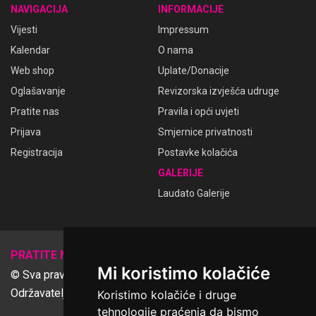
NAVIGACIJA
INFORMACIJE
Vijesti
Impressum
Kalendar
O nama
Web shop
Uplate/Donacije
Oglašavanje
Revizorska izvješća udruge
Pratite nas
Pravila i opći uvjeti
Prijava
Smjernice privatnosti
Registracija
Postavke kolačića
GALERIJE
Laudato Galerije
𝕏
PRATITE NAS
Mi koristimo kolačiće
© Sva prava pridržana Udruga Ime dobrote
Održavatelj Netcom d.o.o., Riva 6, Rijeka
Koristimo kolačiće i druge
tehnologije praćenja da bismo