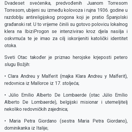
Dvadeset svećenika, predvođenih Juanom Torresom
Torresom, ubijeni su između kolovoza i rujna 1936. godine u
razdoblju antireligijskog progona koji je pratio Španjolski
građanski rat. U to vrijeme činili su gotovo polovicu lokalnog
klera na IbiziProgon se intenzivirao kroz djela nasilja i
oskvrnuća te je imao za cilj iskorijeniti katolički identitet
otoka.
Sveti Otac također je priznao herojske krjeposti petero
slugu Božjih:
• Clara Andreu y Malferit (majka Klara Andreu y Malferit),
redovnica iz Mallorce iz 17. stoljeća;
• Júlio Emílio Alberto De Lombaerde (otac Júlio Emílio
Alberto De Lombaerde), belgijski misionar i utemeljitelj
nekoliko redovničkih zajednica;
• Maria Petra Giordano (sestra Maria Petra Giordano),
dominikanka iz Italije;