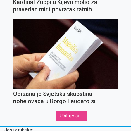
Kardinal Zuppi u Kijevu molio za
pravedan mir i povratak ratnih
zarobljenika
Održana je Svjetska skupština
nobelovaca u Borgo Laudato si'
Učitaj više...
Još iz rubrike: