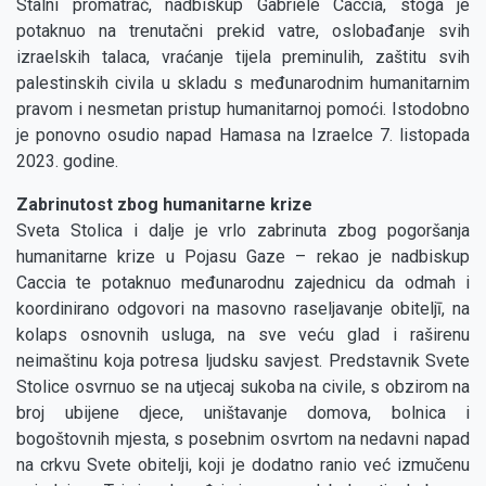
Stalni promatrač, nadbiskup Gabriele Caccia, stoga je
potaknuo na trenutačni prekid vatre, oslobađanje svih
izraelskih talaca, vraćanje tijela preminulih, zaštitu svih
palestinskih civila u skladu s međunarodnim humanitarnim
pravom i nesmetan pristup humanitarnoj pomoći. Istodobno
je ponovno osudio napad Hamasa na Izraelce 7. listopada
2023. godine.
Zabrinutost zbog humanitarne krize
Sveta Stolica i dalje je vrlo zabrinuta zbog pogoršanja
humanitarne krize u Pojasu Gaze – rekao je nadbiskup
Caccia te potaknuo međunarodnu zajednicu da odmah i
koordinirano odgovori na masovno raseljavanje obiteljī, na
kolaps osnovnih usluga, na sve veću glad i raširenu
neimaštinu koja potresa ljudsku savjest. Predstavnik Svete
Stolice osvrnuo se na utjecaj sukoba na civile, s obzirom na
broj ubijene djece, uništavanje domova, bolnica i
bogoštovnih mjesta, s posebnim osvrtom na nedavni napad
na crkvu Svete obitelji, koji je dodatno ranio već izmučenu