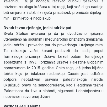
zajednicu. Taj je događaj izazvao duboku tjeskobu, s
obzirom na ulogu kršćana u toj regiji, koji već dugo nastoje
biti umjerena i stabilizirajuća prisutnost, promičući dijalog i
mir – primijetio je nadbiskup.
Dvodržavno rješenje, jedini održiv put
Sveta Stolica uvjerena je da je dvodržavno rješenje,
utemeljeno na sigurnim i međunarodno priznatim granicama,
jedini održiv i pravedan put do pravednoga i trajnoga mira.
To dokazuju važni koraci poduzeti do sada, poput
formalnoga priznanja Države Izrael putem Temeljnoga
sporazuma iz 1993. i priznanja Države Palestine Globalnim
sporazumom iz 2015. godine. Osim toga, još jedna ključna
točka koju je istaknuo nadbiskup Caccia jest odlučna
potpora neotuđivim pravima palestinskoga naroda,
uključujući pravo na samoodređenje, kao i legitimne težnje
Palestinaca da žive u slobodi, sigurnosti i dostojanstvu u
neovisnoj i suverenoj državi.
Važnost Jeruzalema