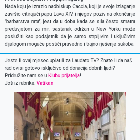
Nada koju je izrazio nadbiskup Caccia, koji je svoje izlaganje
završio citirajući papu Lava XIV. i njegov poziv na okončanje
"barbarstva rata", jest da u doba kada se sila često smatra
preduvjetom za mir, sastanak održan u New Yorku može
poslužiti kao podsjetnik da je samo strpljivim i uključivim
dijalogom moguće postići pravedno i trajno rješenje sukoba.
Jeste li ovaj mjesec uplatili za Laudato TV? Znate li da naš
rad ovisi gotovo isključivo od donacija dobrih ljudi?
Pridružite nam se u
Klubu prijatelja
!
Još iz rubrike:
Vatikan