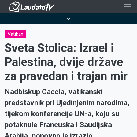
Skoči
na
Breadcrumb
glavni
sadržaj
Vatikan
Sveta Stolica: Izrael i
Palestina, dvije države
za pravedan i trajan mir
Nadbiskup Caccia, vatikanski
predstavnik pri Ujedinjenim narodima,
tijekom konferencije UN-a, koju su
potaknule Francuska i Saudijska
Arabija, ponovno je izrazio