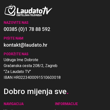
NAZOVITE NAS
00385 (0)1 78 88 592
PIŠITE NAM
kontakt@laudato.hr
PODRŽITE NAS
Udruga Ime Dobrote
Gračanska cesta 208/2, Zagreb
"Za Laudato TV"
IBAN HR0223400091510603018
Dobro mijenja sve
.
NAVIGACIJA
INFORMACIJE