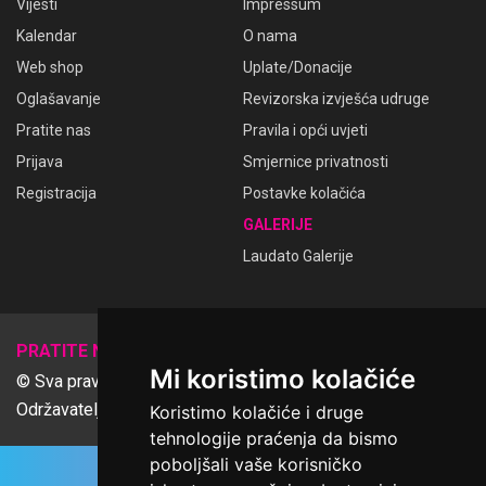
Vijesti
Impressum
Kalendar
O nama
Web shop
Uplate/Donacije
Oglašavanje
Revizorska izvješća udruge
Pratite nas
Pravila i opći uvjeti
Prijava
Smjernice privatnosti
Registracija
Postavke kolačića
GALERIJE
Laudato Galerije
𝕏
PRATITE NAS
Mi koristimo kolačiće
© Sva prava pridržana Udruga Ime dobrote
Održavatelj Netcom d.o.o., Riva 6, Rijeka
Koristimo kolačiće i druge
tehnologije praćenja da bismo
poboljšali vaše korisničko