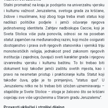
Stalni promatrač na kraju je podsjetio na univerzalnu vjersku
i kulturnu važnost Jeruzalema, svetoga grada za kršćane,
židove i muslimane, koji zbog toga treba imati status koji
nadilazi političke podjele i jamči očuvanje njegova
jedinstvenog identiteta. Zahtjev nadbiskupa Caccie, koji je
Sveta Stolica više puta ponovila, odnosi se na poseban
statut zajamčen na međunarodnoj razini, koji može osigurati
dostojanstvo i prava svih njegovih stanovnika i vjernikā triju
monoteističkih religija, jednakost pred zakonom njegovih
institucija i zajednica, čuvajući sveti karakter grada i njegovu
izvanrednu vjersku i kulturnu baštinu. To bi trebao biti
dokument koji također jamči zaštitu svetih mjesta, kao i
pravo na nesmetan pristup i prakticiranje kulta. Statut koji
također čuva, gdje je to primjenjivo, "status quo". U
Jeruzalemu nitko ne bi trebao biti izložen uznemiravanju –
stajalište je Svete Stolice – stoga je žalosno što se kršćani
osjećaju sve više ugroženima u Starom gradu Jeruzalemu".
Provesti uključivi i strpljivi dijalog