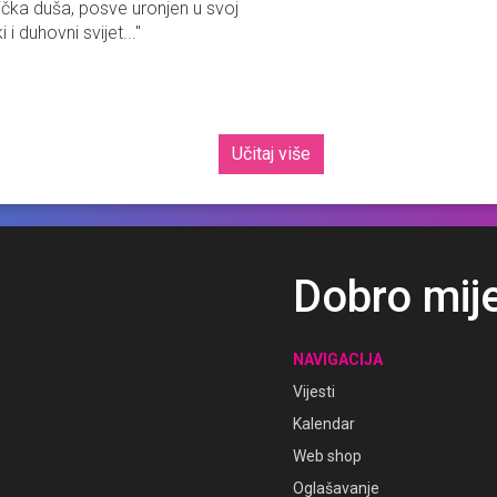
ička duša, posve uronjen u svoj
i i duhovni svijet..."
Učitaj više
Dobro mij
NAVIGACIJA
Vijesti
Kalendar
Web shop
Oglašavanje