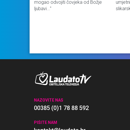
mogao odvojiti čovjeka od Božje
umjetn
ljubavi..."
slikarsk
NAZOVITE NAS
00385 (0)1 78 88 592
PIŠITE NAM