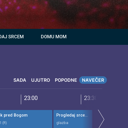
DAJ SRCEM
DOMU MOM
SADA
UJUTRO
POPODNE
NAVEČER
23:00
23:30
lik pred Bogom
Progledaj srcem 2023. 'Neka vatra siđe' - slavljenje
1 (R)
glazba