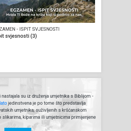
ZAMEN - ISPIT SVJESNOSTI
pit svjesnosti (3)
i nastajala su iz druženja umjetnika s Biblijom -
dato
jedinstvena je po tome što predstavlja
rvatskih umjetnika, suživljenih s kršćanskom
o slikarima, kiparima ili umjetnicima primijenjene