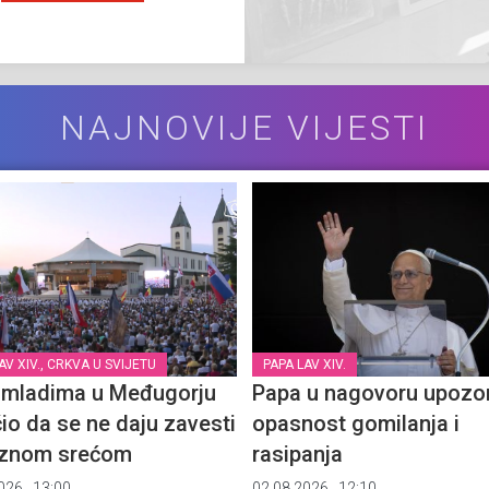
NAJNOVIJE VIJESTI
AV XIV., CRKVA U SVIJETU
PAPA LAV XIV.
 mladima u Međugorju
Papa u nagovoru upozor
io da se ne daju zavesti
opasnost gomilanja i
aznom srećom
rasipanja
026., 13:00
02.08.2026., 12:10