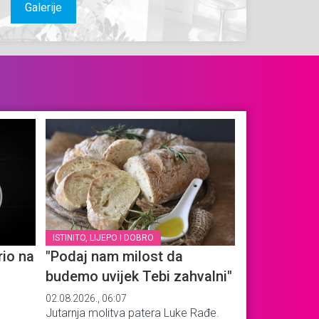
Galerije
ISTINITO, LIJEPO I DOBRO
io na
"Podaj nam milost da
budemo uvijek Tebi zahvalni"
02.08.2026., 06:07
Jutarnja molitva patera Luke Rađe.