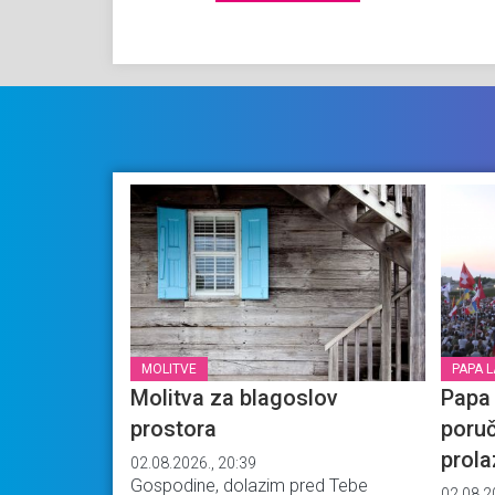
MOLITVE
PAPA L
Molitva za blagoslov
Papa
prostora
poruč
prol
02.08.2026., 20:39
Gospodine, dolazim pred Tebe
02.08.2