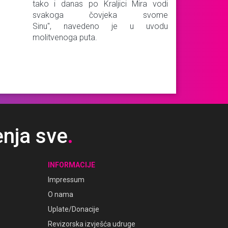
tako i danas po Kraljici Mira vodi
svakoga čovjeka svome
Sinu", navedeno je u uvodu
molitvenoga puta.
enja sve
.
INFORMACIJE
Impressum
O nama
Uplate/Donacije
Revizorska izvješća udruge