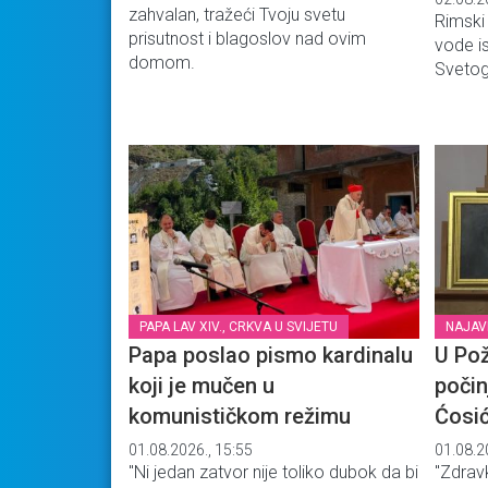
zahvalan, tražeći Tvoju svetu
Rimski
prisutnost i blagoslov nad ovim
vode i
domom.
Sveto
PAPA LAV XIV., CRKVA U SVIJETU
NAJAV
Papa poslao pismo kardinalu
U Pož
koji je mučen u
počin
komunističkom režimu
Ćosi
01.08.2026., 15:55
01.08.2
"Ni jedan zatvor nije toliko dubok da bi
"Zdrav