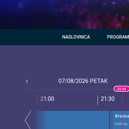
NASLOVNICA
PROGRAM
07/08/2026
PETAK
21:41
21:00
21:30
ourdesa
Osobna 
Krunic
molitva, 
molitva,