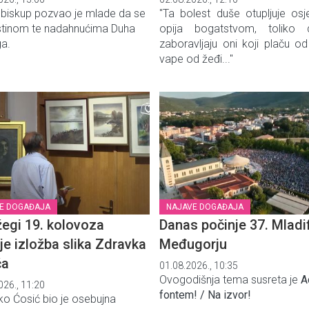
 biskup pozvao je mlade da se
"Ta bolest duše otupljuje osje
stinom te nadahnućima Duha
opija bogatstvom, toliko
ga.
zaboravljaju oni koji plaču od
vape od žeđi..."
E DOGAĐAJA
NAJAVE DOGAĐAJA
egi 19. kolovoza
Danas počinje 37. Mladi
je izložba slika Zdravka
Međugorju
ća
01.08.2026., 10:35
Ovogodišnja tema susreta je
A
026., 11:20
fontem! / Na izvor!
ko Ćosić bio je osebujna