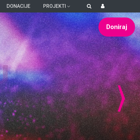
DONACIJE
PROJEKTI
Doniraj
›
JSKI SADRŽAJI