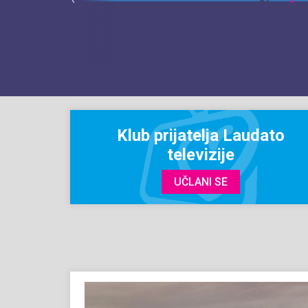
Klub prijatelja Laudato
televizije
UČLANI SE