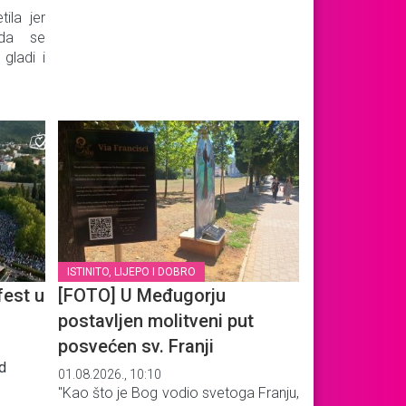
tila jer
 da se
 gladi i
ISTINITO, LIJEPO I DOBRO
fest u
[FOTO] U Međugorju
postavljen molitveni put
posvećen sv. Franji
d
01.08.2026., 10:10
"Kao što je Bog vodio svetoga Franju,