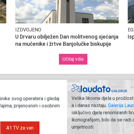
IZDVOJENO
EG
U Drvaru obilježen Dan molitvenog sjećanja
Is
na mučenike i žrtve Banjolučke biskupije
Učitaj više
Velika likovna djela u prošlost
nike svog operatera i gledaj
a i danas nastaju.
Galerija Lau
ajima, prijenosnim i osobnim
isključivo djela renomiranih h
ikonografijom, bilo da se radi 
umjetnosti.
A1 TV za van