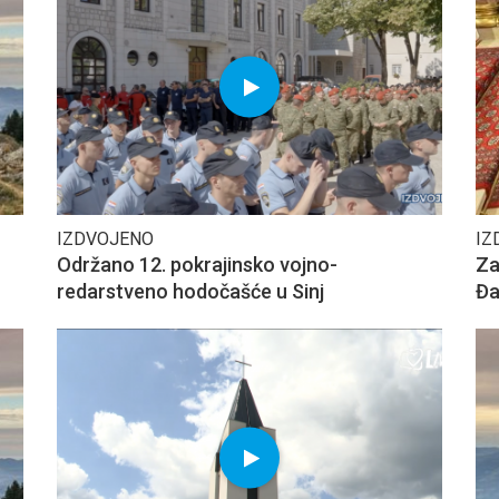
IZDVOJENO
IZ
Održano 12. pokrajinsko vojno-
Za
redarstveno hodočašće u Sinj
Đa