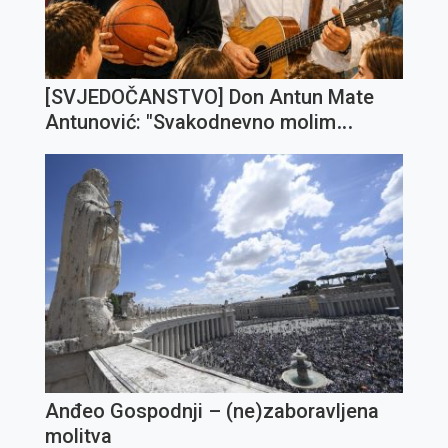
[SVJEDOČANSTVO] Don Antun Mate
Antunović: "Svakodnevno molim
Gospodina da me sve više preobražava
i posvećuje u čovjeka po svome
poniznome Srcu"
Anđeo Gospodnji – (ne)zaboravljena
molitva