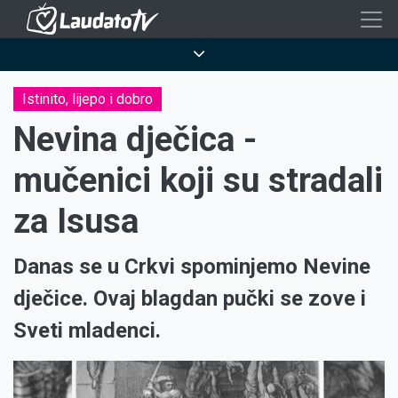
Skoči
na
Breadcrumb
glavni
sadržaj
Istinito, lijepo i dobro
Nevina dječica -
mučenici koji su stradali
za Isusa
Danas se u Crkvi spominjemo Nevine
dječice. Ovaj blagdan pučki se zove i
Sveti mladenci.