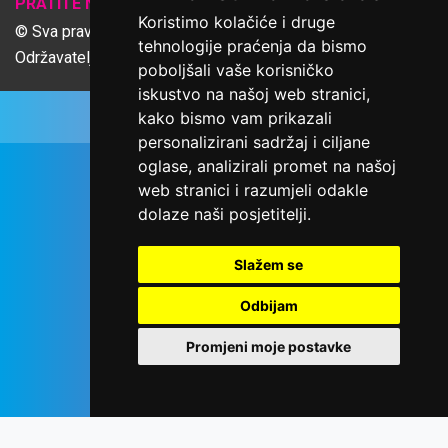
𝕏
PRATITE NAS
Koristimo kolačiće i druge
© Sva prava pridržana Udruga Ime dobrote
tehnologije praćenja da bismo
Održavatelj Netcom d.o.o., Riva 6, Rijeka
poboljšali vaše korisničko
iskustvo na našoj web stranici,
kako bismo vam prikazali
personalizirani sadržaj i ciljane
oglase, analizirali promet na našoj
web stranici i razumjeli odakle
dolaze naši posjetitelji.
Slažem se
Odbijam
Promjeni moje postavke