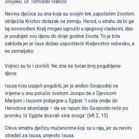
čovjeku.
Dr. Tomislav Ivančić
Nevina dječica su ona koja su svojim tek započetim životom
obilježila Kristov dolazak na zemlju. Herod, u strahu da bi ga
taj novorođeni Kralj mogao ugroziti u njegovoj vladavini, dao
je poubijati svu djecu do dvije godine života. To je bila
zabluda jer je Isus došao uspostaviti Kraljevstvo nebesko, a
ne zemaljsko.
Vojnici su to i izvršili. Ne zna se točan broj pogubljene
djece.
Isusa nisu uspjeli pogubiti, jer je anđeo Gospodnji na
vrijeme u snu poručio svetom Josipu da s Djevicom
Marijom i Isusom pobjegne u Egipat. 'I osta ondje do
Herodova skončanja – da se ispuni što Gospodin reče po
proroku: Iz Egipta dozvah sina svoga.' (Mt 2, 15)
Crkva smatra dječicu mučenicima koji su u raju, jer su nevini
stradali za Isusa, umjesto Isusa.