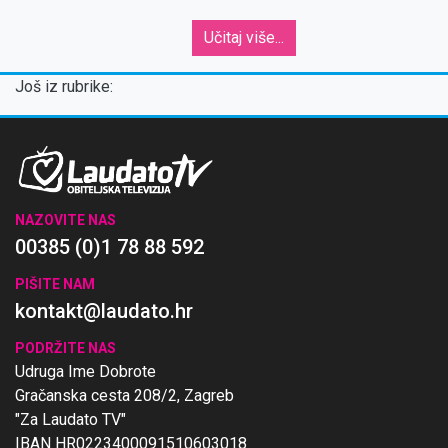
Učitaj više...
Još iz rubrike:
NAZOVITE NAS
00385 (0)1 78 88 592
PIŠITE NAM
kontakt@laudato.hr
PODRŽITE NAS
Udruga Ime Dobrote
Gračanska cesta 208/2, Zagreb
"Za Laudato TV"
IBAN HR0223400091510603018