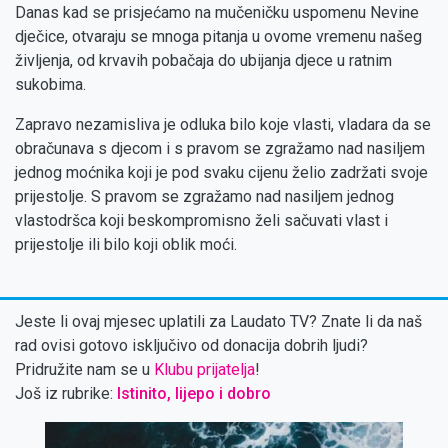
Danas kad se prisjećamo na mučeničku uspomenu Nevine
dječice, otvaraju se mnoga pitanja u ovome vremenu našeg
življenja, od krvavih pobačaja do ubijanja djece u ratnim
sukobima.
Zapravo nezamisliva je odluka bilo koje vlasti, vladara da se
obračunava s djecom i s pravom se zgražamo nad nasiljem
jednog moćnika koji je pod svaku cijenu želio zadržati svoje
prijestolje. S pravom se zgražamo nad nasiljem jednog
vlastodršca koji beskompromisno želi sačuvati vlast i
prijestolje ili bilo koji oblik moći.
Jeste li ovaj mjesec uplatili za Laudato TV? Znate li da naš
rad ovisi gotovo isključivo od donacija dobrih ljudi?
Pridružite nam se u
Klubu prijatelja
!
Još iz rubrike:
Istinito, lijepo i dobro