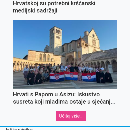
Hrvatskoj su potrebni kršćanski
medijski sadržaji
Hrvati s Papom u Asizu: Iskustvo
susreta koji mladima ostaje u sjećanju
za cijeli život
Učitaj više...