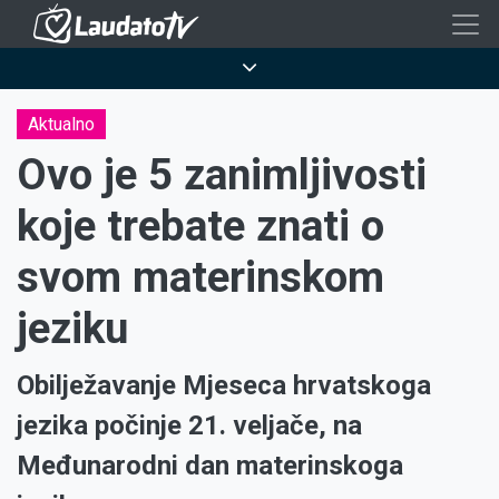
Skoči
na
Breadcrumb
glavni
sadržaj
Aktualno
Ovo je 5 zanimljivosti
koje trebate znati o
svom materinskom
jeziku
Obilježavanje Mjeseca hrvatskoga
jezika počinje 21. veljače, na
Međunarodni dan materinskoga