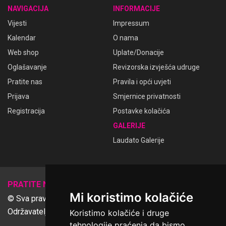
NAVIGACIJA
INFORMACIJE
Vijesti
Impressum
Kalendar
O nama
Web shop
Uplate/Donacije
Oglašavanje
Revizorska izvješća udruge
Pratite nas
Pravila i opći uvjeti
Prijava
Smjernice privatnosti
Registracija
Postavke kolačića
GALERIJE
Laudato Galerije
𝕏
PRATITE NAS
Mi koristimo kolačiće
© Sva prava pridržana Udruga Ime dobrote
Održavatelj Netcom d.o.o., Riva 6, Rijeka
Koristimo kolačiće i druge
tehnologije praćenja da bismo