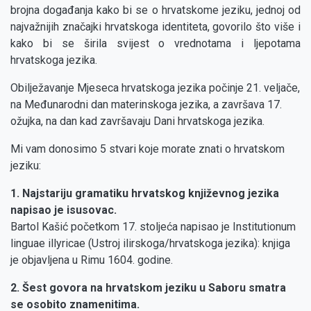
brojna događanja kako bi se o hrvatskome jeziku, jednoj od
najvažnijih značajki hrvatskoga identiteta, govorilo što više i
kako bi se širila svijest o vrednotama i ljepotama
hrvatskoga jezika.
Obilježavanje Mjeseca hrvatskoga jezika počinje 21. veljače,
na Međunarodni dan materinskoga jezika, a završava 17.
ožujka, na dan kad završavaju Dani hrvatskoga jezika.
Mi vam donosimo 5 stvari koje morate znati o hrvatskom
jeziku:
1. Najstariju gramatiku hrvatskog književnog jezika
napisao je isusovac.
Bartol Kašić početkom 17. stoljeća napisao je Institutionum
linguae illyricae (Ustroj ilirskoga/hrvatskoga jezika): knjiga
je objavljena u Rimu 1604. godine.
2. Šest govora na hrvatskom jeziku u Saboru smatra
se osobito znamenitima.