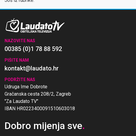
Još iz rubrike:
NAZOVITE NAS
00385 (0)1 78 88 592
PIŠITE NAM
kontakt@laudato.hr
PODRŽITE NAS
Udruga Ime Dobrote
Gračanska cesta 208/2, Zagreb
"Za Laudato TV"
IBAN HR0223400091510603018
Dobro mijenja sve
.