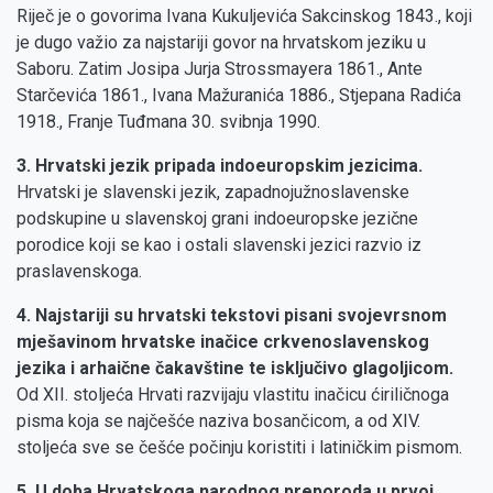
Riječ je o govorima Ivana Kukuljevića Sakcinskog 1843., koji
je dugo važio za najstariji govor na hrvatskom jeziku u
Saboru. Zatim Josipa Jurja Strossmayera 1861., Ante
Starčevića 1861., Ivana Mažuranića 1886., Stjepana Radića
1918., Franje Tuđmana 30. svibnja 1990.
3. Hrvatski jezik pripada indoeuropskim jezicima.
Hrvatski je slavenski jezik, zapadnojužnoslavenske
podskupine u slavenskoj grani indoeuropske jezične
porodice koji se kao i ostali slavenski jezici razvio iz
praslavenskoga.
4. Najstariji su hrvatski tekstovi pisani svojevrsnom
mješavinom hrvatske inačice crkvenoslavenskog
jezika i arhaične čakavštine te isključivo glagoljicom.
Od XII. stoljeća Hrvati razvijaju vlastitu inačicu ćiriličnoga
pisma koja se najčešće naziva bosančicom, a od XIV.
stoljeća sve se češće počinju koristiti i latiničkim pismom.
5. U doba Hrvatskoga narodnog preporoda u prvoj