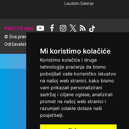
Laudato Galerije
𝕏
PRATITE NAS
© Sva prava pridržana Udruga Ime dobrote
Održavatelj Netcom d.o.o., Riva 6, Rijeka
Mi koristimo kolačiće
Koristimo kolačiće i druge
tehnologije praćenja da bismo
poboljšali vaše korisničko iskustvo
na našoj web stranici, kako bismo
vam prikazali personalizirani
sadržaj i ciljane oglase, analizirali
promet na našoj web stranici i
razumjeli odakle dolaze naši
posjetitelji.