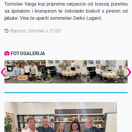
Tomislav Varga koji priprema carpaccio od lososa, puretinu
sa špinatom i krumpirom te čokoladni biskvit s pireom od
jabuke. Vina će upariti sommelier Darko Lugarić.
Repriza:
četvrtak u 21:00
FOTOGALERIJA
‹