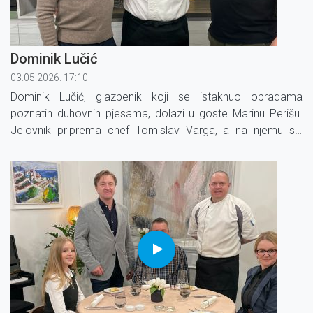
Dominik Lučić
03.05.2026. 17:10
Dominik Lučić, glazbenik koji se istaknuo obradama
poznatih duhovnih pjesama, dolazi u goste Marinu Perišu.
Jelovnik priprema chef Tomislav Varga, a na njemu su:
tartar od junetine, brancin s graškom i limetom te šumsko
voće s čokoladom.