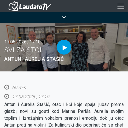
Skoči
na
Breadcrumb
glavni
sadržaj
17.05.2026., 17:10
SVI ZA STOL
ANTUN I AURELIA STAŠIĆ
60 min
17.05.2026., 17:10
Antun i Aurelia Stašić, otac i kći koje spaja ljubav prema
glazbi, novi su gosti kod Marina Periša. Aurelia svojim
toplim i izražajnim vokalom prenosi emociju dok ju otac
Antun prati na violini. Za kulinarski dio pobrinut će se chef