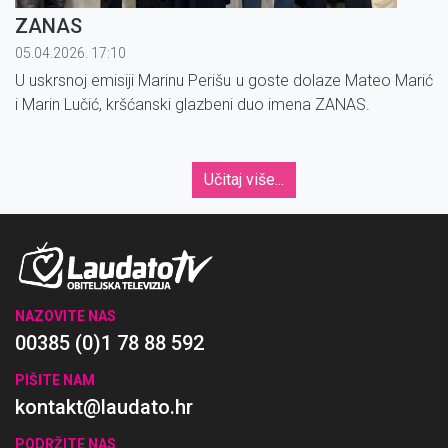
ZANAS
05.04.2026. 17:10
U uskrsnoj emisiji Marinu Perišu u goste dolaze Mateo Marić
i Marin Lučić, kršćanski glazbeni duo imena ZANAS.
Učitaj više...
NAZOVITE NAS
00385 (0)1 78 88 592
PIŠITE NAM
kontakt@laudato.hr
PODRŽITE NAS