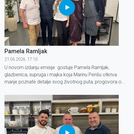
Pamela Ramljak
21.06.2026. 17:10
U novom izdanju emisije gostuje Pamela Ramljak,
glazbenica, supruga i majka koja Marinu Perišu otkriva
manje poznate detalje svog životnog puta; progovora o
obitelji, glazbi i vrijednostima koje joj daju snagu.