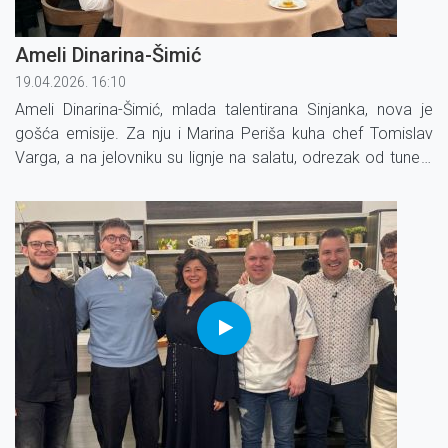
Ameli Dinarina-Šimić
19.04.2026. 16:10
Ameli Dinarina-Šimić, mlada talentirana Sinjanka, nova je
gošća emisije. Za nju i Marina Periša kuha chef Tomislav
Varga, a na jelovniku su lignje na salatu, odrezak od tune s
povrćem i umakom od krumpira.