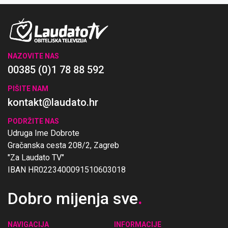
NAZOVITE NAS
00385 (0)1 78 88 592
PIŠITE NAM
kontakt@laudato.hr
PODRŽITE NAS
Udruga Ime Dobrote
Gračanska cesta 208/2, Zagreb
"Za Laudato TV"
IBAN HR0223400091510603018
Dobro mijenja sve
.
NAVIGACIJA
INFORMACIJE