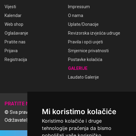
Vijesti
Impressum
Kalendar
O nama
Web shop
Uplate/Donacije
Oglašavanje
Revizorska izvješća udruge
Pratite nas
Pravila i opći uvjeti
Prijava
Smjernice privatnosti
Registracija
Postavke kolačića
GALERIJE
Laudato Galerije
𝕏
PRATITE NAS
Mi koristimo kolačiće
© Sva prava pridržana Udruga Ime dobrote
Održavatelj Netcom d.o.o., Riva 6, Rijeka
Koristimo kolačiće i druge
tehnologije praćenja da bismo
poboljšali vaše korisničko