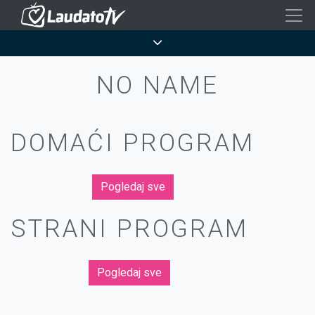
Skoči
na
Breadcrumb
glavni
sadržaj
NO NAME
DOMAĆI PROGRAM
Pogledaj sve
STRANI PROGRAM
Pogledaj sve