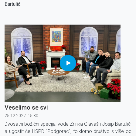
Bartulić
.
Veselimo se svi
25.12.2022. 15:30
Dvosatni božićni specijal vode Zrinka Glavaš i Josip Bartulić,
a ugostit će HSPD ''Podgorac'', folklorno društvo s više od