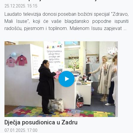
25.12.2025. 15:15
Laudato televizija donosi poseban božićni specijal ''Zdravo,
Mali Isuse'', koji će vaše blagdansko popodne ispuniti
radošću, pjesmom i toplinom. Malenom Isusu zapjevat će
članovi KUD-a ''Vrhovje'' iz župe Dubranec.
Dječja posudionica u Zadru
07.01.2025. 17:00