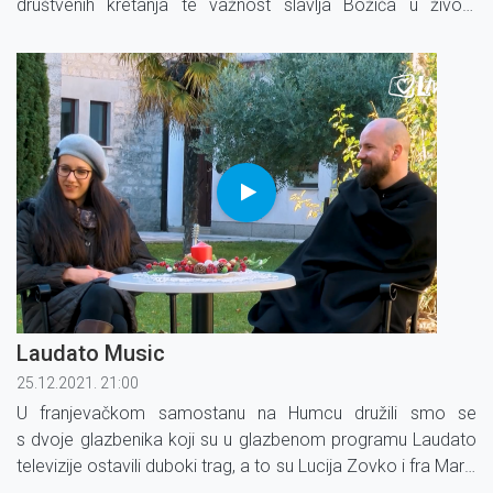
društvenih kretanja te važnost slavlja Božića u životu
vjernika. Gost je profesor medicine u mirovini Matko
Marušić.
Laudato Music
25.12.2021. 21:00
U franjevačkom samostanu na Humcu družili smo se
s dvoje glazbenika koji su u glazbenom programu Laudato
televizije ostavili duboki trag, a to su Lucija Zovko i fra Marin
Karačić.