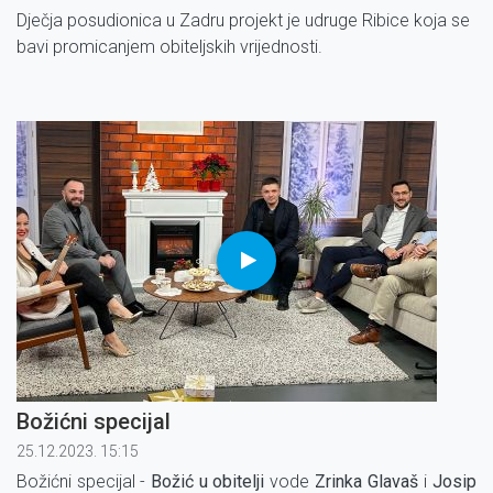
Dječja posudionica u Zadru projekt je udruge Ribice koja se
bavi promicanjem obiteljskih vrijednosti.
Božićni specijal
25.12.2023. 15:15
Božićni specijal -
Božić u obitelji
vode
Zrinka Glavaš
i
Josip