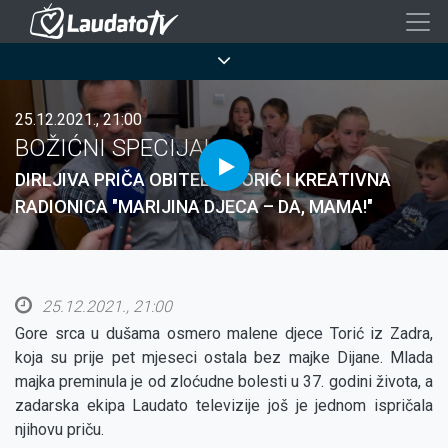
Skoči
na
Breadcrumb
glavni
sadržaj
25.12.2021., 21:00
BOŽIĆNI SPECIJAL
DIRLJIVA PRIČA OBITELJI TORIĆ I KREATIVNA
RADIONICA "MARIJINA DJECA – DA, MAMA!"
25.12.2021., 21:00
Gore srca u dušama osmero malene djece Torić iz Zadra,
koja su prije pet mjeseci ostala bez majke Dijane. Mlada
majka preminula je od zloćudne bolesti u 37. godini života, a
zadarska ekipa Laudato televizije još je jednom ispričala
njihovu priču.