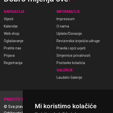
NAVIGACIJA
INFORMACIJE
Vijesti
Impressum
Kalendar
O nama
Web shop
Uplate/Donacije
Oglašavanje
Revizorska izvješća udruge
Pratite nas
Pravila i opći uvjeti
Prijava
Smjernice privatnosti
Registracija
Postavke kolačića
GALERIJE
Laudato Galerije
𝕏
PRATITE NAS
Mi koristimo kolačiće
© Sva prava pridržana Udruga Ime dobrote