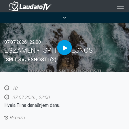
Skoči
na
Breadcrumb
glavni
sadržaj
07.07.2026., 22:00
EGZAMEN - ISPIT SVJESNOSTI
ISPIT SVJESNOSTI (2)
10
07.07.2026., 22:00
Hvala Ti na današnjem danu.
Repriza: