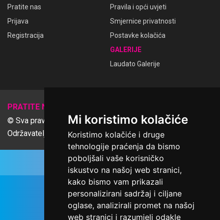
Pratite nas
Pravila i opći uvjeti
Prijava
Smjernice privatnosti
Registracija
Postavke kolačića
GALERIJE
Laudato Galerije
𝕏
PRATITE NAS
Mi koristimo kolačiće
© Sva prava pridržana Udruga Ime dobrote
Održavatelj Netcom d.o.o., Riva 6, Rijeka
Koristimo kolačiće i druge
tehnologije praćenja da bismo
poboljšali vaše korisničko
iskustvo na našoj web stranici,
kako bismo vam prikazali
personalizirani sadržaj i ciljane
oglase, analizirali promet na našoj
web stranici i razumjeli odakle