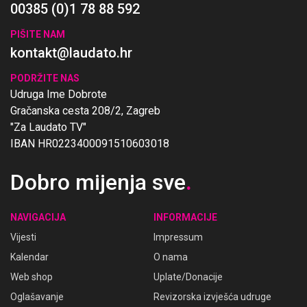
00385 (0)1 78 88 592
PIŠITE NAM
kontakt@laudato.hr
PODRŽITE NAS
Udruga Ime Dobrote
Gračanska cesta 208/2, Zagreb
"Za Laudato TV"
IBAN HR0223400091510603018
Dobro mijenja sve
.
NAVIGACIJA
INFORMACIJE
Vijesti
Impressum
Kalendar
O nama
Web shop
Uplate/Donacije
Oglašavanje
Revizorska izvješća udruge