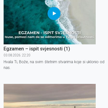
Egzamen – ispit svjesnosti (1)
03.08.2026. 22:20
Hvala Ti, Bože, na svim štetnim stvarima koje si uklonio od
nas.