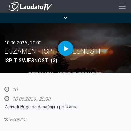
Skoči
na
Breadcrumb
glavni
sadržaj
10.06.2026., 20:00
EGZAMEN - ISPIT SVJESNOSTI
ISPIT SVJESNOSTI (3)
10
10.06.2026., 20:00
Zahvali Bogu na današnjim prilikama.
Repriza: