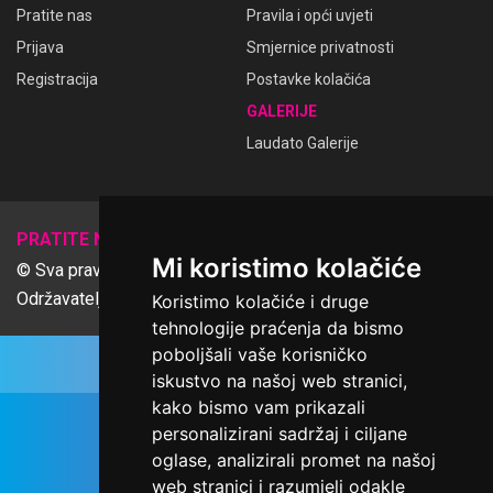
Pratite nas
Pravila i opći uvjeti
Prijava
Smjernice privatnosti
Registracija
Postavke kolačića
GALERIJE
Laudato Galerije
𝕏
PRATITE NAS
Mi koristimo kolačiće
© Sva prava pridržana Udruga Ime dobrote
Održavatelj Netcom d.o.o., Riva 6, Rijeka
Koristimo kolačiće i druge
tehnologije praćenja da bismo
poboljšali vaše korisničko
iskustvo na našoj web stranici,
kako bismo vam prikazali
personalizirani sadržaj i ciljane
oglase, analizirali promet na našoj
web stranici i razumjeli odakle