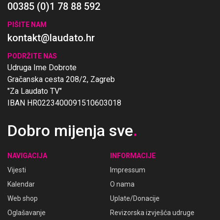
00385 (0)1 78 88 592
PIŠITE NAM
kontakt@laudato.hr
PODRŽITE NAS
Udruga Ime Dobrote
Gračanska cesta 208/2, Zagreb
"Za Laudato TV"
IBAN HR0223400091510603018
Dobro mijenja sve
.
NAVIGACIJA
INFORMACIJE
Vijesti
Impressum
Kalendar
O nama
Web shop
Uplate/Donacije
Oglašavanje
Revizorska izvješća udruge