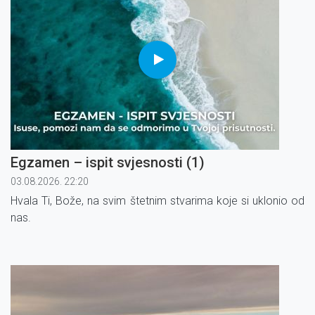
Egzamen – ispit svjesnosti (1)
03.08.2026. 22:20
Hvala Ti, Bože, na svim štetnim stvarima koje si uklonio od
nas.