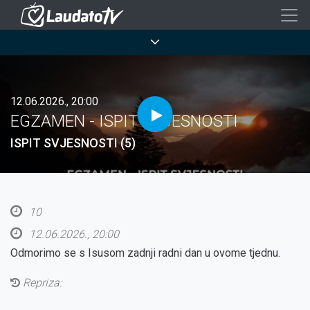
Skoči
na
Breadcrumb
glavni
sadržaj
12.06.2026., 20:00
EGZAMEN - ISPIT SVJESNOSTI
ISPIT SVJESNOSTI (5)
10
12.06.2026., 20:00
Odmorimo se s Isusom zadnji radni dan u ovome tjednu.
Repriza: