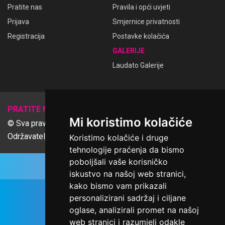
Pratite nas
Pravila i opći uvjeti
Prijava
Smjernice privatnosti
Registracija
Postavke kolačića
GALERIJE
Laudato Galerije
𝕏
PRATITE NAS
Mi koristimo kolačiće
© Sva prava pridržana Udruga Ime dobrote
Održavatelj Netcom d.o.o., Riva 6, Rijeka
Koristimo kolačiće i druge
tehnologije praćenja da bismo
poboljšali vaše korisničko
iskustvo na našoj web stranici,
kako bismo vam prikazali
personalizirani sadržaj i ciljane
oglase, analizirali promet na našoj
web stranici i razumjeli odakle