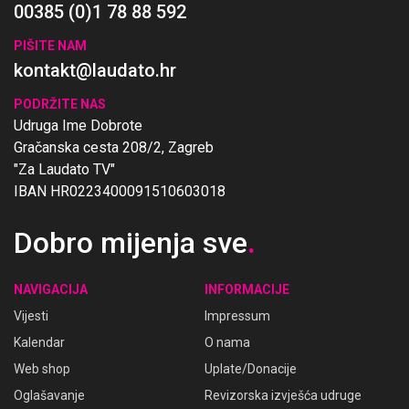
00385 (0)1 78 88 592
PIŠITE NAM
kontakt@laudato.hr
PODRŽITE NAS
Udruga Ime Dobrote
Gračanska cesta 208/2, Zagreb
"Za Laudato TV"
IBAN HR0223400091510603018
Dobro mijenja sve
.
NAVIGACIJA
INFORMACIJE
Vijesti
Impressum
Kalendar
O nama
Web shop
Uplate/Donacije
Oglašavanje
Revizorska izvješća udruge