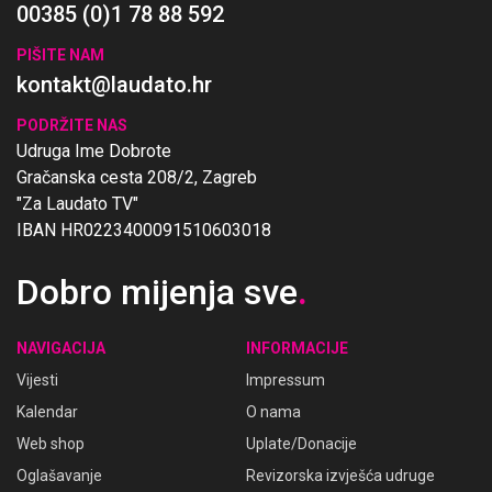
00385 (0)1 78 88 592
PIŠITE NAM
kontakt@laudato.hr
PODRŽITE NAS
Udruga Ime Dobrote
Gračanska cesta 208/2, Zagreb
"Za Laudato TV"
IBAN HR0223400091510603018
Dobro mijenja sve
.
NAVIGACIJA
INFORMACIJE
Vijesti
Impressum
Kalendar
O nama
Web shop
Uplate/Donacije
Oglašavanje
Revizorska izvješća udruge