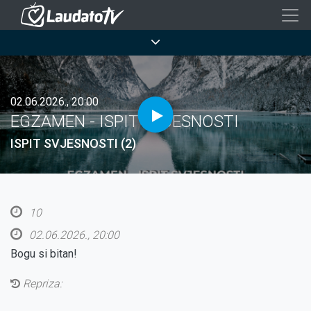
Skoči
na
Breadcrumb
glavni
sadržaj
02.06.2026., 20:00
EGZAMEN - ISPIT SVJESNOSTI
ISPIT SVJESNOSTI (2)
10
02.06.2026., 20:00
Bogu si bitan!
Repriza: