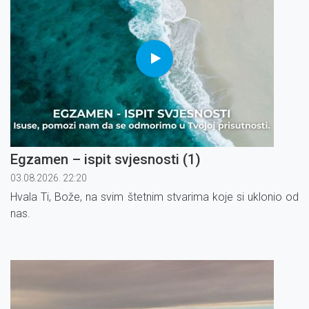
Egzamen – ispit svjesnosti (1)
03.08.2026. 22:20
Hvala Ti, Bože, na svim štetnim stvarima koje si uklonio od
nas.