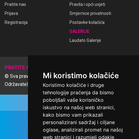
Pratite nas
Pravila i opći uvjeti
Prijava
Smjernice privatnosti
Registracija
Postavke kolačića
GALERIJE
Laudato Galerije
𝕏
PRATITE NAS
Mi koristimo kolačiće
© Sva prava pridržana Udruga Ime dobrote
Održavatelj Netcom d.o.o., Riva 6, Rijeka
Koristimo kolačiće i druge
tehnologije praćenja da bismo
poboljšali vaše korisničko
iskustvo na našoj web stranici,
kako bismo vam prikazali
personalizirani sadržaj i ciljane
oglase, analizirali promet na našoj
web stranici i razumjeli odakle