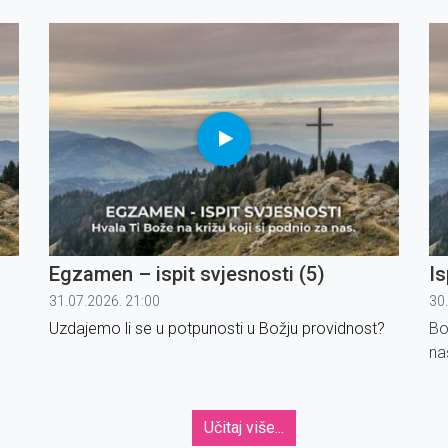
Egzamen – ispit svjesnosti (5)
Is
31.07.2026. 21:00
30
Uzdajemo li se u potpunosti u Božju providnost?
Bo
na
Učitaj više...