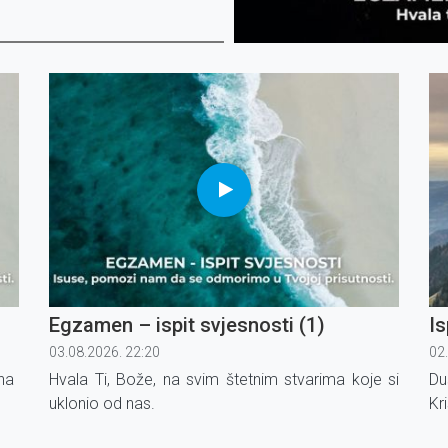
Egzamen – ispit svjesnosti (1)
Is
03.08.2026. 22:20
02
na
Hvala Ti, Bože, na svim štetnim stvarima koje si
Du
uklonio od nas.
Kr