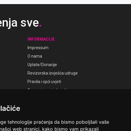
enja sve
.
INFORMACIJE
Impressum
O nama
Uplate/Donacije
Revizorska izvješća udruge
Pravila i opći uvjeti
Smjernice privatnosti
Postavke kolačića
lačiće
GALERIJE
Laudato Galerije
uge tehnologije praćenja da bismo poboljšali vaše
 našoj web stranici, kako bismo vam prikazali