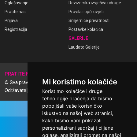
Oglašavanje
Revizorska izvješća udruge
Pratite nas
Pravila i opći uvjeti
Prijava
Smjernice privatnosti
Registracija
Postavke kolačića
GALERIJE
Laudato Galerije
𝕏
PRATITE NAS
Mi koristimo kolačiće
© Sva prava pridržana Udruga Ime dobrote
Održavatelj Netcom d.o.o., Riva 6, Rijeka
Koristimo kolačiće i druge
tehnologije praćenja da bismo
poboljšali vaše korisničko
iskustvo na našoj web stranici,
kako bismo vam prikazali
personalizirani sadržaj i ciljane
oglase, analizirali promet na našoj