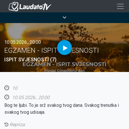
Skoči
na
Breadcrumb
glavni
sadržaj
10.05.2026., 20:00
EGZAMEN - ISPIT SVJESNOSTI
ISPIT SVJESNOSTI (7)
10
10.05.2026., 20:00
Bog te ljubi. To je srž svakog tvog dana. Svakog trenutka i
svakog tvog udisaja.
Repriza: