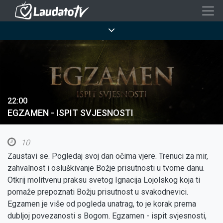
Skoči
na
Breadcrumb
glavni
sadržaj
22:00
EGZAMEN - ISPIT SVJESNOSTI
10
Zaustavi se. Pogledaj svoj dan očima vjere. Trenuci za mir,
zahvalnost i osluškivanje Božje prisutnosti u tvome danu.
Otkrij molitvenu praksu svetog Ignacija Lojolskog koja ti
pomaže prepoznati Božju prisutnost u svakodnevici.
Egzamen je više od pogleda unatrag, to je korak prema
dubljoj povezanosti s Bogom. Egzamen - ispit svjesnosti,