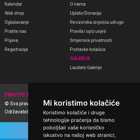
Kalendar
O nama
Web shop
Uplate/Donacije
Oglašavanje
Revizorska izvješća udruge
Pratite nas
Pravila i opći uvjeti
Prijava
Smjernice privatnosti
Registracija
Postavke kolačića
GALERIJE
Laudato Galerije
𝕏
PRATITE NAS
Mi koristimo kolačiće
© Sva prava pridržana Udruga Ime dobrote
Održavatelj Netcom d.o.o., Riva 6, Rijeka
Koristimo kolačiće i druge
tehnologije praćenja da bismo
poboljšali vaše korisničko
iskustvo na našoj web stranici,