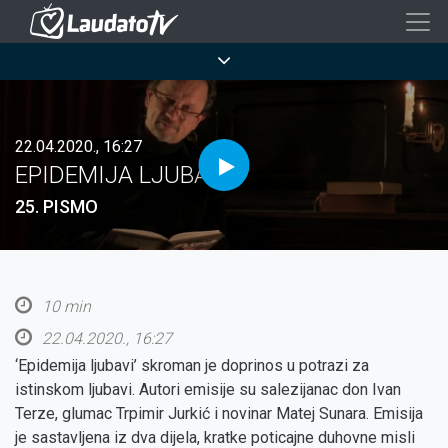
Skoči
na
Breadcrumb
glavni
sadržaj
22.04.2020., 16:27
EPIDEMIJA LJUBAVI
25. PISMO
10 min
22.04.2020., 16:27
‘Epidemija ljubavi’ skroman je doprinos u potrazi za
istinskom ljubavi. Autori emisije su salezijanac don Ivan
Terze, glumac Trpimir Jurkić i novinar Matej Sunara. Emisija
je sastavljena iz dva dijela, kratke poticajne duhovne misli