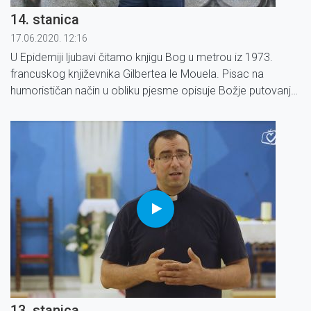
14. stanica
17.06.2020. 12:16
U Epidemiji ljubavi čitamo knjigu Bog u metrou iz 1973.
francuskog književnika Gilbertea le Mouela. Pisac na
humorističan način u obliku pjesme opisuje Božje putovanje
metrom u Parizu.
13. stanica