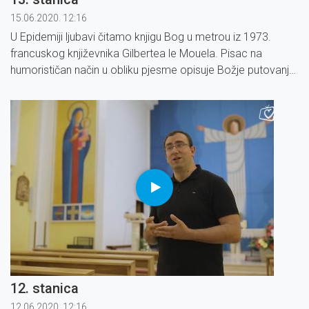
15.06.2020. 12:16
U Epidemiji ljubavi čitamo knjigu Bog u metrou iz 1973.
francuskog književnika Gilbertea le Mouela. Pisac na
humorističan način u obliku pjesme opisuje Božje putovanje
metrom u Parizu.
12. stanica
12.06.2020. 12:16