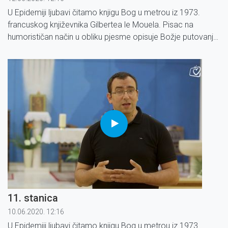
U Epidemiji ljubavi čitamo knjigu Bog u metrou iz 1973.
francuskog književnika Gilbertea le Mouela. Pisac na
humorističan način u obliku pjesme opisuje Božje putovanje
metrom u Parizu.
11. stanica
10.06.2020. 12:16
U Epidemiji ljubavi čitamo knjigu Bog u metrou iz 1973.