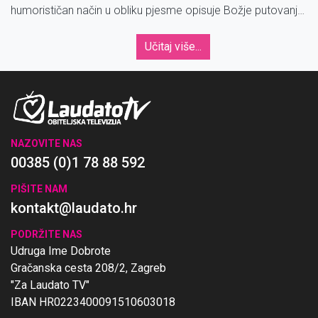
humorističan način u obliku pjesme opisuje Božje putovanje
metrom u Parizu.
Učitaj više...
NAZOVITE NAS
00385 (0)1 78 88 592
PIŠITE NAM
kontakt@laudato.hr
PODRŽITE NAS
Udruga Ime Dobrote
Gračanska cesta 208/2, Zagreb
"Za Laudato TV"
IBAN HR0223400091510603018