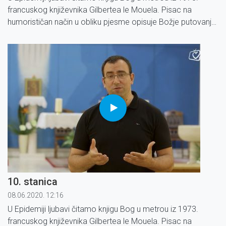
francuskog književnika Gilbertea le Mouela. Pisac na
humorističan način u obliku pjesme opisuje Božje putovanje
metrom u Parizu.
10. stanica
08.06.2020. 12:16
U Epidemiji ljubavi čitamo knjigu Bog u metrou iz 1973.
francuskog književnika Gilbertea le Mouela. Pisac na