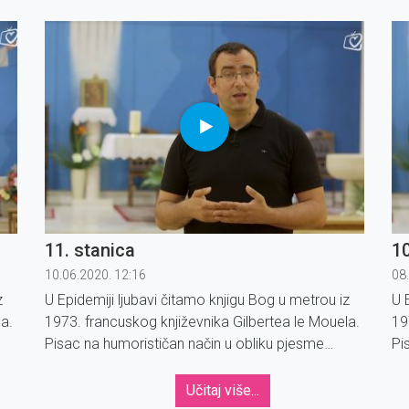
opisuje Božje putovanje metrom u Parizu.
op
11. stanica
10
10.06.2020. 12:16
08
z
U Epidemiji ljubavi čitamo knjigu Bog u metrou iz
U 
a.
1973. francuskog književnika Gilbertea le Mouela.
19
Pisac na humorističan način u obliku pjesme
Pi
opisuje Božje putovanje metrom u Parizu.
op
Učitaj više...