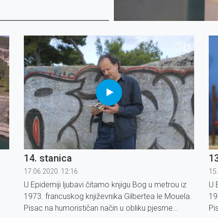
14. stanica
13
17.06.2020. 12:16
15
U Epidemiji ljubavi čitamo knjigu Bog u metrou iz
U 
1973. francuskog književnika Gilbertea le Mouela.
19
Pisac na humorističan način u obliku pjesme
Pi