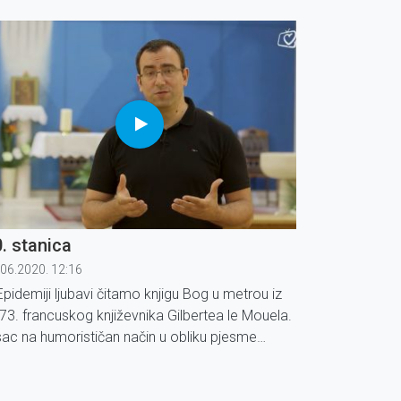
isuje Božje putovanje metrom u Parizu.
. stanica
.06.2020. 12:16
Epidemiji ljubavi čitamo knjigu Bog u metrou iz
73. francuskog književnika Gilbertea le Mouela.
sac na humorističan način u obliku pjesme
isuje Božje putovanje metrom u Parizu.