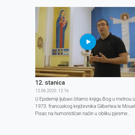
koronavirusa koja je na dva mjeseca zaustavila
naš život.
12. stanica
12.06.2020. 12:16
U Epidemiji ljubavi čitamo knjigu Bog u metrou i
1973. francuskog književnika Gilbertea le Mouel
Pisac na humorističan način u obliku pjesme
opisuje Božje putovanje metrom u Parizu.