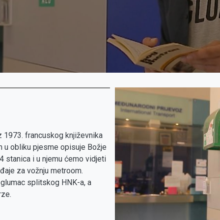
iz 1973. francuskog književnika
n u obliku pjesme opisuje Božje
 stanica i u njemu ćemo vidjeti
ađaje za vožnju metroom.
, glumac splitskog HNK-a, a
rze.