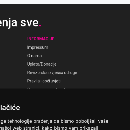
enja sve
.
INFORMACIJE
Impressum
O nama
Uplate/Donacije
Revizorska izvješća udruge
Pravila i opći uvjeti
Smjernice privatnosti
Postavke kolačića
lačiće
GALERIJE
Laudato Galerije
uge tehnologije praćenja da bismo poboljšali vaše
 našoj web stranici, kako bismo vam prikazali