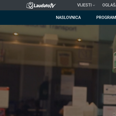
Skoči
VIJESTI
OGLAŠ
na
Breadcrumb
glavni
NASLOVNICA
PROGRAM
sadržaj