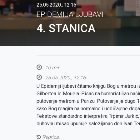
25.05.2020., 12:16
EPIDEMIJA LJUBAVI
4. STANICA
10 min
25.05.2020., 12:16
U Epidemiji ljubavi čitamo knjigu Bog u metrou 
Gilbertea le Mouela. Pisac na humorističan nači
putovanje metrom u Parizu. Putovanje je dugo 14
kako Bog reagira na normalne i uobičajene dog
Tekstove standardno interpretira Trpimir Jurkić
duhovnu misao upućuje salezijanac don Ivan Te
Repriza: