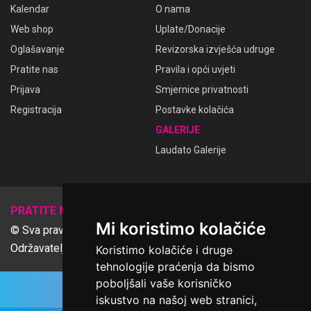
Kalendar
O nama
Web shop
Uplate/Donacije
Oglašavanje
Revizorska izvješća udruge
Pratite nas
Pravila i opći uvjeti
Prijava
Smjernice privatnosti
Registracija
Postavke kolačića
GALERIJE
Laudato Galerije
𝕏
PRATITE NAS
Mi koristimo kolačiće
© Sva prava pridržana Udruga Ime dobrote
Održavatelj Netcom d.o.o., Riva 6, Rijeka
Koristimo kolačiće i druge
tehnologije praćenja da bismo
poboljšali vaše korisničko
iskustvo na našoj web stranici,