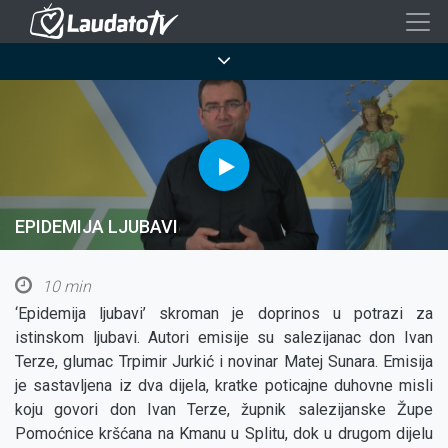
Skoči
na
Breadcrumb
glavni
sadržaj
EPIDEMIJA LJUBAVI
10 min
‘Epidemija ljubavi’ skroman je doprinos u potrazi za
istinskom ljubavi. Autori emisije su salezijanac don Ivan
Terze, glumac Trpimir Jurkić i novinar Matej Sunara. Emisija
je sastavljena iz dva dijela, kratke poticajne duhovne misli
koju govori don Ivan Terze, župnik salezijanske Župe
Pomoćnice kršćana na Kmanu u Splitu, dok u drugom dijelu