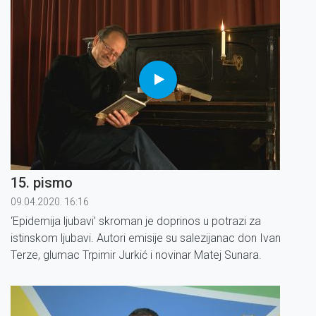
15. pismo
09.04.2020. 16:16
‘Epidemija ljubavi’ skroman je doprinos u potrazi za
istinskom ljubavi. Autori emisije su salezijanac don Ivan
Terze, glumac Trpimir Jurkić i novinar Matej Sunara.