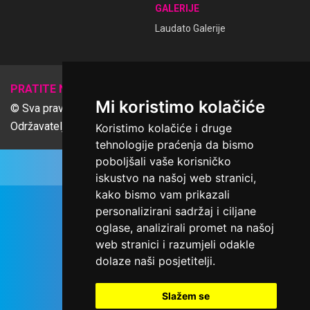
GALERIJE
Laudato Galerije
𝕏
PRATITE NAS
Mi koristimo kolačiće
© Sva prava pridržana Udruga Ime dobrote
Održavatelj Netcom d.o.o., Riva 6, Rijeka
Koristimo kolačiće i druge
tehnologije praćenja da bismo
poboljšali vaše korisničko
iskustvo na našoj web stranici,
kako bismo vam prikazali
personalizirani sadržaj i ciljane
oglase, analizirali promet na našoj
web stranici i razumjeli odakle
dolaze naši posjetitelji.
Slažem se