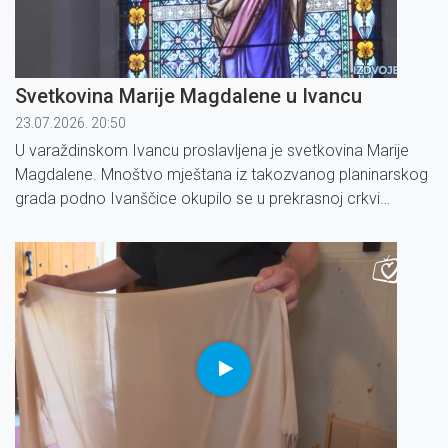
Svetkovina Marije Magdalene u Ivancu
23.07.2026. 20:50
U varaždinskom Ivancu proslavljena je svetkovina Marije
Magdalene. Mnoštvo mještana iz takozvanog planinarskog
grada podno Ivanščice okupilo se u prekrasnoj crkvi
istoimene svetice, kako bi, na središnjoj Misi koju je
predslavio ovogodišnji mladomisnik vlč.