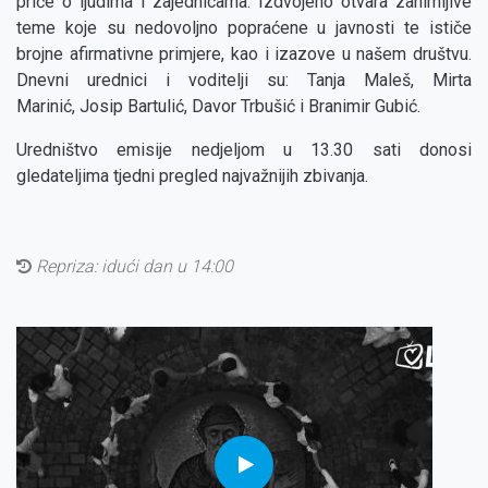
priče o ljudima i zajednicama. Izdvojeno otvara zanimljive
teme koje su nedovoljno popraćene u javnosti te ističe
brojne afirmativne primjere, kao i izazove u našem društvu.
Dnevni urednici i voditelji su: Tanja Maleš, Mirta
Marinić, Josip Bartulić, Davor Trbušić i Branimir Gubić.
Uredništvo emisije nedjeljom u 13.30 sati donosi
gledateljima tjedni pregled najvažnijih zbivanja.
Repriza:
idući dan u 14:00