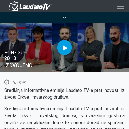
Skoči
na
Breadcrumb
glavni
sadržaj
PON - SUB
20:10
IZDVOJENO
55 min
Središnja informativna emisija Laudato TV-a prati novosti iz
života Crkve i hrvatskog društva.
Središnja informativna emisija Laudato TV-a prati novosti iz
života Crkve i hrvatskog društva, s uvaženim gostima
osvrće se na aktualne teme te donosi dosad neispričane