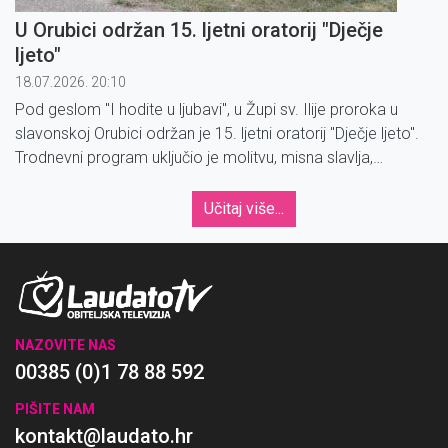
U Orubici održan 15. ljetni oratorij "Dječje
ljeto"
18.07.2026. 20:10
Pod geslom ''I hodite u ljubavi'', u Župi sv. Ilije proroka u
slavonskoj Orubici održan je 15. ljetni oratorij ''Dječje ljeto''.
Trodnevni program uključio je molitvu, misna slavlja,
kateheze, radionice, smijeh i ples.
Učitaj više...
NAZOVITE NAS
00385 (0)1 78 88 592
PIŠITE NAM
kontakt@laudato.hr