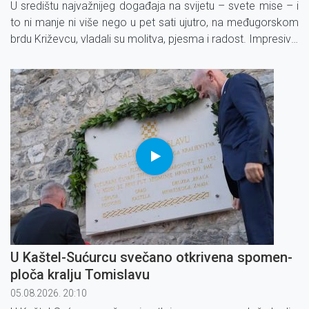
U središtu najvažnijeg događaja na svijetu – svete mise – i
to ni manje ni više nego u pet sati ujutro, na međugorskom
brdu Križevcu, vladali su molitva, pjesma i radost. Impresivni
prizori obilježili su završetak još jednog međugorskog
Mladifesta.
U Kaštel-Sućurcu svečano otkrivena spomen-
ploča kralju Tomislavu
05.08.2026. 20:10