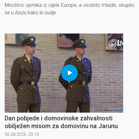
Mnoštvo vjernika iz cijele Europe, a osobito mladih, okupilo
se u Asizu kako bi sudje
Dan pobjede i domovinske zahvalnosti
obilježen misom za domovinu na Jarunu
06.08.2026. 20:10