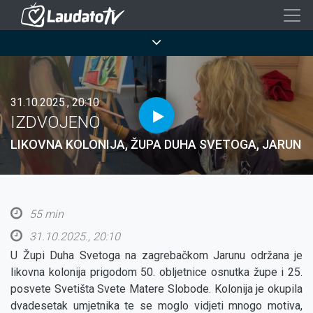
Skoči
na
Breadcrumb
glavni
sadržaj
31.10.2025., 20:10
IZDVOJENO
LIKOVNA KOLONIJA, ŽUPA DUHA SVETOGA, JARUN
55 min
31.10.2025., 20:10
U Župi Duha Svetoga na zagrebačkom Jarunu održana je
likovna kolonija prigodom 50. obljetnice osnutka župe i 25.
posvete Svetišta Svete Matere Slobode. Kolonija je okupila
dvadesetak umjetnika te se moglo vidjeti mnogo motiva,