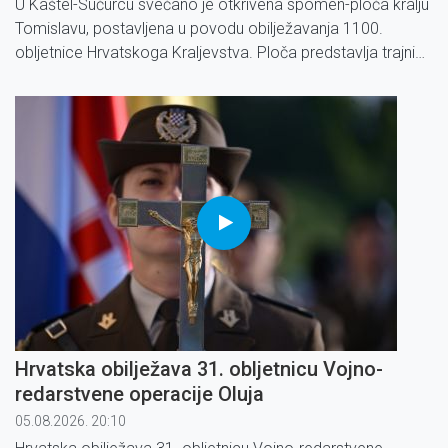
U Kaštel-Sućurcu svečano je otkrivena spomen-ploča kralju
Tomislavu, postavljena u povodu obilježavanja 1100.
obljetnice Hrvatskoga Kraljevstva. Ploča predstavlja trajni
podsjetnik na početke hrvatske državnosti i bogatu
povijesnu baštinu Kaštel-Sućurca i Kaštela.
Hrvatska obilježava 31. obljetnicu Vojno-
redarstvene operacije Oluja
05.08.2026. 20:10