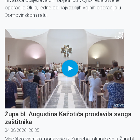
Hrvatska obilježava 31. obljetnicu Vojno-redarstvene
operacije Oluja, jedne od najvažnijih vojnih operacija u
Domovinskom ratu.
Župa bl. Augustina Kažotića proslavila svoga
zaštitnika
04.08.2026. 20:35
Mnoštvo vjernika, ponajviše iz Zagreba, okupilo se u Župi bl.