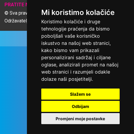
𝕏
PRATITE NAS
Mi koristimo kolačiće
© Sva prava pridržana Udruga Ime dobrote
Održavatelj Netcom d.o.o., Riva 6, Rijeka
Koristimo kolačiće i druge
tehnologije praćenja da bismo
poboljšali vaše korisničko
iskustvo na našoj web stranici,
kako bismo vam prikazali
personalizirani sadržaj i ciljane
oglase, analizirali promet na našoj
web stranici i razumjeli odakle
dolaze naši posjetitelji.
Slažem se
Odbijam
Promjeni moje postavke