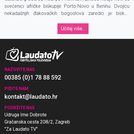
svećenici afričke biskupije Porto-Novo u Beninu. Dvojicu
nekadašnjih đakovačkih bogoslova zaredio je biskup
Aristide Gonsallo.
Učitaj više...
NAZOVITE NAS
00385 (0)1 78 88 592
PIŠITE NAM
kontakt@laudato.hr
PODRŽITE NAS
Udruga Ime Dobrote
Gračanska cesta 208/2, Zagreb
"Za Laudato TV"