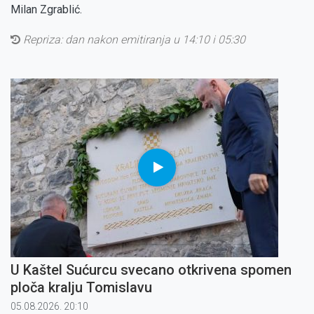
Milan Zgrablić.
Repriza:
dan nakon emitiranja u 14:10 i 05:30
U Kaštel Sućurcu svecano otkrivena spomen
ploča kralju Tomislavu
05.08.2026. 20:10