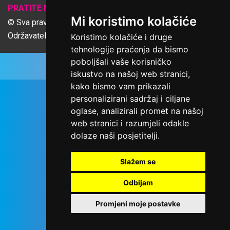
𝕏
PRATITE NAS
Mi koristimo kolačiće
© Sva prava pridržana Udruga Ime dobrote
Održavatelj Netcom d.o.o., Riva 6, Rijeka
Koristimo kolačiće i druge
tehnologije praćenja da bismo
poboljšali vaše korisničko
iskustvo na našoj web stranici,
kako bismo vam prikazali
personalizirani sadržaj i ciljane
oglase, analizirali promet na našoj
web stranici i razumjeli odakle
dolaze naši posjetitelji.
Slažem se
Odbijam
Promjeni moje postavke