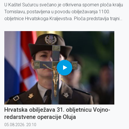
U Kaštel Sućurcu svečano je otkrivena spomen ploča kralju
Tomislavu, postavljena u povodu obilježavanja 1100.
obljetnice Hrvatskoga Kraljevstva. Ploča predstavlja trajni
podsjetnik na početke hrvatske državnosti i bogatu
povijesnu baštinu Kaštel Sućurca i Kaštela.
Hrvatska obilježava 31. obljetnicu Vojno-
redarstvene operacije Oluja
05.08.2026. 20:10