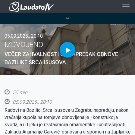
Skoči
na
Breadcrumb
glavni
sadržaj
05.09.2025., 20:10
IZDVOJENO
VEČER ZAHVALNOSTI UZ NAPREDAK OBNOVE
BAZILIKE SRCA ISUSOVA
55 min
05.09.2025., 20:10
Radovi na Bazilici Srca Isusova u Zagrebu napreduju, nakon
vraćanja kupola na tornjeve obnovljena je i konstrukcija
svoda, a u tijeku je restauracija ornamentike i unutrašnjosti.
Zaklada Anamarije Carević, osnovana u spomen na župljanku