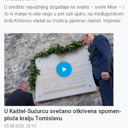
U središtu najvažnijeg događaja na svijetu – svete Mise – i
to ni manje ni više nego u pet sati ujutro, na međugorskom
brdu Križevcu vladali su molitva, pjesma i radost. Impresivni
prizori obilježili su završetak još jednog međugorskog
Mladifesta.
U Kaštel-Sućurcu svečano otkrivena spomen-
ploča kralju Tomislavu
05.08.2026. 20:10