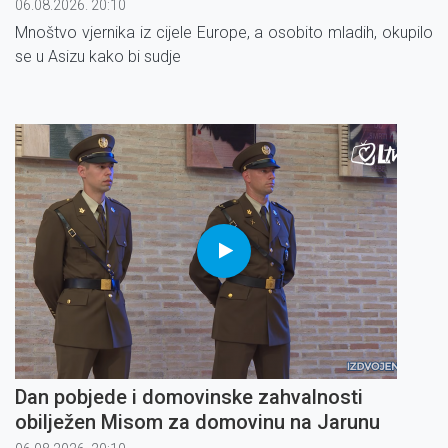
06.08.2026. 20:10
Mnoštvo vjernika iz cijele Europe, a osobito mladih, okupilo
se u Asizu kako bi sudje
Dan pobjede i domovinske zahvalnosti
obilježen Misom za domovinu na Jarunu