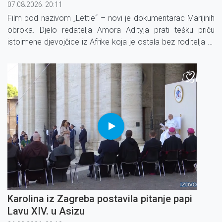
07.08.2026. 20:11
Film pod nazivom „Lettie“ – novi je dokumentarac Marijinih
obroka. Djelo redatelja Amora Adityja prati tešku priču
istoimene djevojčice iz Afrike koja je ostala bez roditelja te
je – zbog brige za svoju mlađu braću – prestala ići u školu.
Karolina iz Zagreba postavila pitanje papi
Lavu XIV. u Asizu