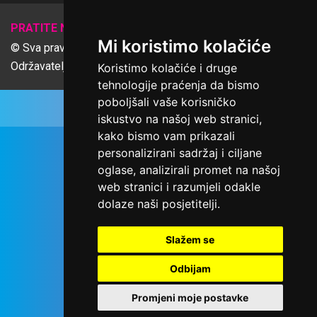
𝕏
PRATITE NAS
Mi koristimo kolačiće
© Sva prava pridržana Udruga Ime dobrote
Održavatelj Netcom d.o.o., Riva 6, Rijeka
Koristimo kolačiće i druge
tehnologije praćenja da bismo
poboljšali vaše korisničko
iskustvo na našoj web stranici,
kako bismo vam prikazali
personalizirani sadržaj i ciljane
oglase, analizirali promet na našoj
web stranici i razumjeli odakle
dolaze naši posjetitelji.
Slažem se
Odbijam
Promjeni moje postavke