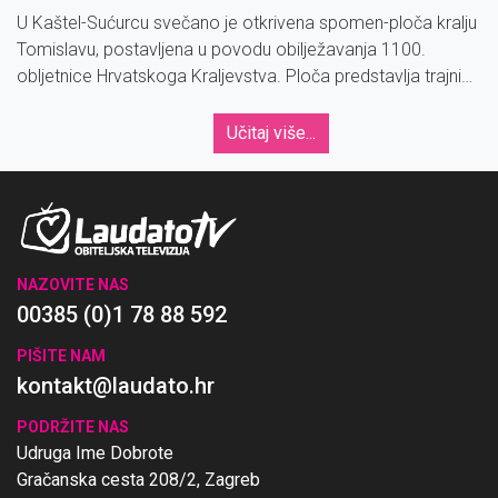
U Kaštel-Sućurcu svečano je otkrivena spomen-ploča kralju
Tomislavu, postavljena u povodu obilježavanja 1100.
obljetnice Hrvatskoga Kraljevstva. Ploča predstavlja trajni
podsjetnik na početke hrvatske državnosti i bogatu
povijesnu baštinu Kaštel-Sućurca i Kaštela.
Učitaj više...
NAZOVITE NAS
00385 (0)1 78 88 592
PIŠITE NAM
kontakt@laudato.hr
PODRŽITE NAS
Udruga Ime Dobrote
Gračanska cesta 208/2, Zagreb