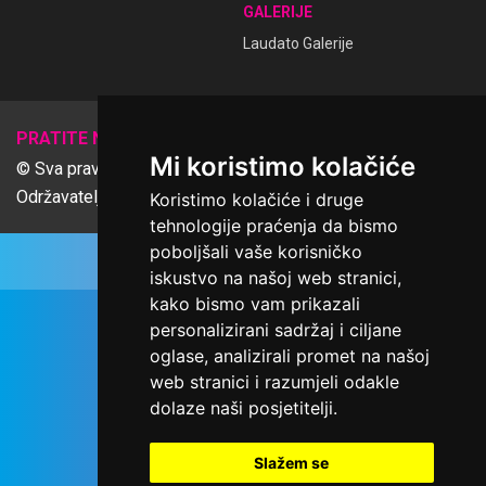
GALERIJE
Laudato Galerije
𝕏
PRATITE NAS
Mi koristimo kolačiće
© Sva prava pridržana Udruga Ime dobrote
Održavatelj Netcom d.o.o., Riva 6, Rijeka
Koristimo kolačiće i druge
tehnologije praćenja da bismo
poboljšali vaše korisničko
iskustvo na našoj web stranici,
kako bismo vam prikazali
personalizirani sadržaj i ciljane
oglase, analizirali promet na našoj
web stranici i razumjeli odakle
dolaze naši posjetitelji.
Slažem se