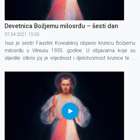
Devetnica Božjemu milosrđu – šesti dan
07.04.2021. 15:00
Isus je sestri Faustini Kowalskoj objavio krunicu Božjemu
milosrđu u Vilniusu 1935. godine. U objavama koje su
slijedile otkrio joj je vrijednost i djelotvor­nost krunice te je
izrekao obećanja koja su vezana uz molitvu krunice.