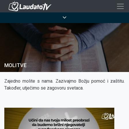
Skoči
na
Breadcrumb
glavni
sadržaj
MOLITVE
Zajedno molite s nama. Zazivajmo Božju pomoć i zaštitu.
Također, utječimo se zagovoru svetaca.