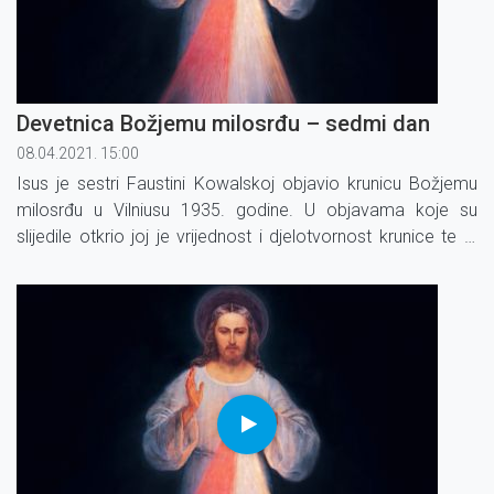
Devetnica Božjemu milosrđu – sedmi dan
08.04.2021. 15:00
Isus je sestri Faustini Kowalskoj objavio krunicu Božjemu
milosrđu u Vilniusu 1935. godine. U objavama koje su
slijedile otkrio joj je vrijednost i djelotvor­nost krunice te je
izrekao obećanja koja su vezana uz molitvu krunice.