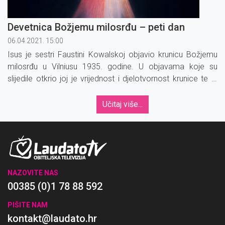
Devetnica Božjemu milosrđu – peti dan
06.04.2021. 15:00
Isus je sestri Faustini Kowalskoj objavio krunicu Božjemu
milosrđu u Vilniusu 1935. godine. U objavama koje su
slijedile otkrio joj je vrijednost i djelotvor­nost krunice te je
izrekao obećanja koja su vezana uz molitvu krunice.
Učitaj više...
NAZOVITE NAS
00385 (0)1 78 88 592
PIŠITE NAM
kontakt@laudato.hr