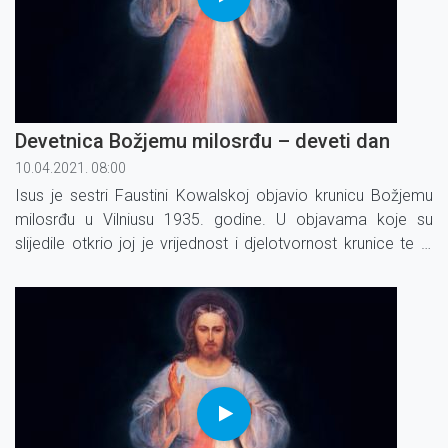
Devetnica Božjemu milosrđu – deveti dan
10.04.2021. 08:00
Isus je sestri Faustini Kowalskoj objavio krunicu Božjemu
milosrđu u Vilniusu 1935. godine. U objavama koje su
slijedile otkrio joj je vrijednost i djelotvor­nost krunice te je
izrekao obećanja koja su vezana uz molitvu krunice.