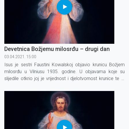
Devetnica Božjemu milosrđu – drugi dan
03.04.2021. 15:00
Isus je sestri Faustini Kowalskoj objavio krunicu Božjem
milosrđu u Vilniusu 1935. godine. U objavama koje su
slijedile otkrio joj je vrijednost i djelotvor­nost krunice te je
izrekao obećanja koja su vezana uz molitvu krunice.