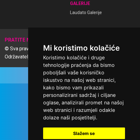
GALERIJE
Laudato Galerije
𝕏
PRATITE NAS
Mi koristimo kolačiće
© Sva prava pridržana Udruga Ime dobrote
Održavatelj Netcom d.o.o., Riva 6, Rijeka
Koristimo kolačiće i druge
tehnologije praćenja da bismo
poboljšali vaše korisničko
iskustvo na našoj web stranici,
kako bismo vam prikazali
personalizirani sadržaj i ciljane
oglase, analizirali promet na našoj
web stranici i razumjeli odakle
dolaze naši posjetitelji.
Slažem se