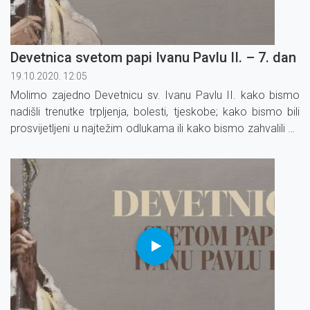
Devetnica svetom papi Ivanu Pavlu II. – 7. dan
19.10.2020. 12:05
Molimo zajedno Devetnicu sv. Ivanu Pavlu II. kako bismo
nadišli trenutke trpljenja, bolesti, tjeskobe; kako bismo bili
prosvijetljeni u najtežim odlukama ili kako bismo zahvalili za
već primljene milosti.