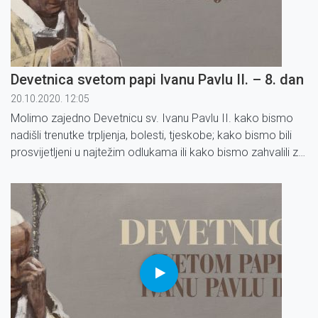
Devetnica svetom papi Ivanu Pavlu II. – 8. dan
20.10.2020. 12:05
Molimo zajedno Devetnicu sv. Ivanu Pavlu II. kako bismo
nadišli trenutke trpljenja, bolesti, tjeskobe; kako bismo bili
prosvijetljeni u najtežim odlukama ili kako bismo zahvalili za
već primljene milosti.