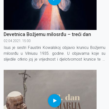
Devetnica Božjemu milosrđu – treći dan
02.04.2021. 15:00
Isus je sestri Faustini Kowalskoj objavio krunicu Božjemu
milosrđu u Vilniusu 1935. godine. U objavama koje su
slijedile otkrio joj je vrijednost i djelotvornost krunice te je
izrekao obećanja koja su vezana uz molitvu krunice.