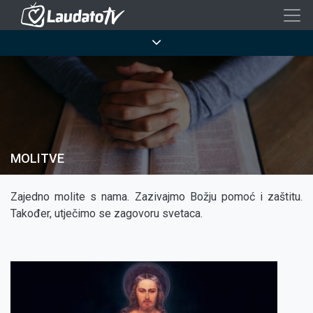
Skoči
na
Breadcrumb
glavni
sadržaj
MOLITVE
Zajedno molite s nama. Zazivajmo Božju pomoć i zaštitu.
Također, utječimo se zagovoru svetaca.