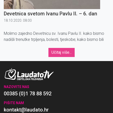
Devetnica svetom Ivanu Pavlu II. – 6. dan
18.10.2020. 08:00
Molimo zajedno Devetnicu sv. Ivanu Pavlu II. kako bismo
nadišli trenutke trpljenja, bolesti, tjeskobe; kako bismo bili
prosvijetljeni u najtežim odlukama ili kako bismo zahvalili za
već primljene milosti.
Učitaj više...
NAZOVITE NAS
00385 (0)1 78 88 592
PIŠITE NAM
kontakt@laudato.hr